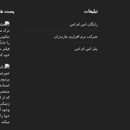
v
تبلیغات
پست ها
i
p
رایگان اس ام اس
شرکت نرم افزاری مازندران
پنل اس ام اس