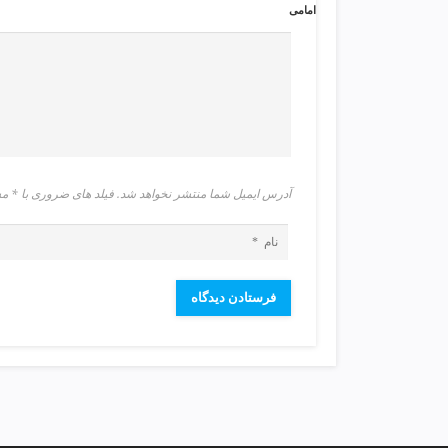
ی
امامی
ت
ص
ف
ی
ه
آ
ب
ط
آدرس ایمیل شما منتشر نخواهد شد. فیلد های ضروری با 
ر
ا
ح
ی
س
ا
ی
ت
و
س
ئ
و