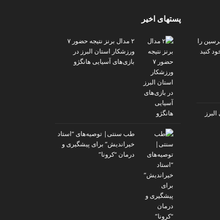
پستهای اخیر
پرسین را
۲ مدال برنز نتیجه حضور ۷
ود کنید
ورزشکار استان البرز در
بازی‌های آسیایی هانگژو
البرز
طب سنتی| توصیه‌‌های “استاد
خیراندیش” برای پیشگیری و
درمان “کرونا”