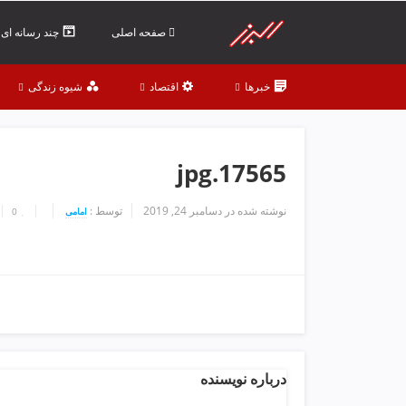
ف
ص
صفحه اصلی
چند رسانه ای
د
خ
خبرها
اقتصاد
شیوه زندگی
و
ن
ش
ر
17565.jpg
ق
ت
ه
نوشته شده در
دسامبر 24, 2019
توسط :
امامی
0
ر
ا
ن
خ
ش
ک
ش
و
درباره نویسنده
ی