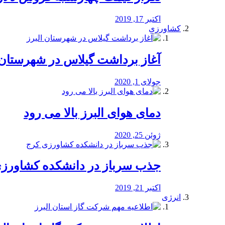
اکتبر 17, 2019
کشاورزی
آغاز برداشت گیلاس در شهرستان 
جولای 1, 2020
دمای هوای البرز بالا می رود
ژوئن 25, 2020
جذب سرباز در دانشکده کشاورز
اکتبر 21, 2019
انرژی