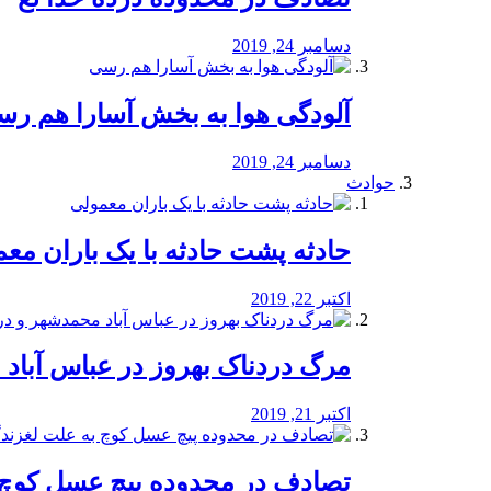
دسامبر 24, 2019
آلودگی هوا به بخش آسارا هم ر
دسامبر 24, 2019
حوادث
️حادثه پشت حادثه با یک باران مع
اکتبر 22, 2019
مرگ دردناک بهروز در عباس آب
اکتبر 21, 2019
تصادف در محدوده پیچ عسل کوچ 