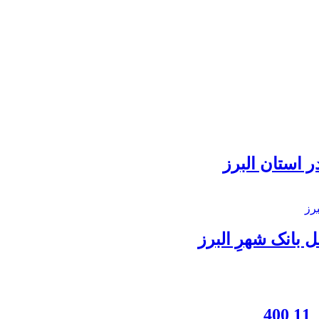
 استان البرز
بانک شهرِ البرز
4