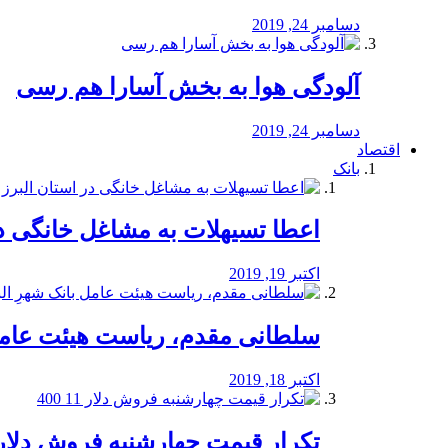
دسامبر 24, 2019
آلودگی هوا به بخش آسارا هم رسی
دسامبر 24, 2019
اقتصاد
بانک
️اعطا تسیهلات به مشاغل خانگی در
اکتبر 19, 2019
سلطانی مقدم، ریاست هیئت عامل 
اکتبر 18, 2019
تکرار قیمت چهارشنبه فروش دلار 11 00