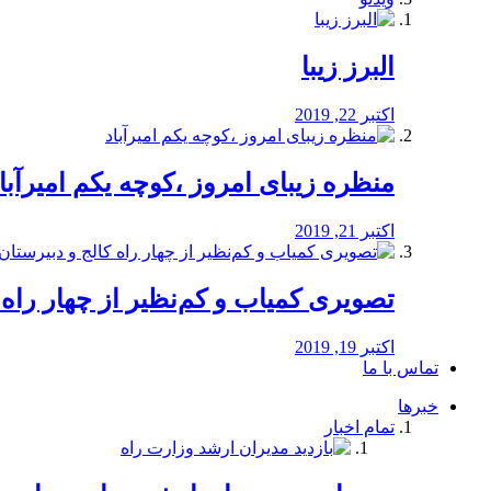
البرز زیبا
اکتبر 22, 2019
منظره‌‌ زیبای امروز ،کوچه یکم امیرآبا
اکتبر 21, 2019
️تصویری کمیاب و کم‌نظیر از چهار راه كالج
اکتبر 19, 2019
تماس با ما
خبرها
تمام اخبار