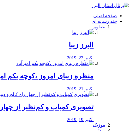
فصد
خون
صفحه اصلی
شرق
چند رسانه ای
تهران
تصاویر
خشکشویی
تصفیه
آب
البرز زیبا
طراحی
سایت
و
اکتبر 22, 2019
سئو
vip
منظره‌‌ زیبای امروز ،کوچه یکم امی
اکتبر 21, 2019
️تصویری کمیاب و کم‌نظیر از چهار راه 
اکتبر 19, 2019
موزیک
ویدئو