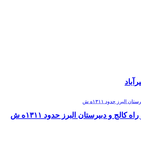
رآباد
كالج و دبيرستان البرز حدود ۱۳۱۱ه ش