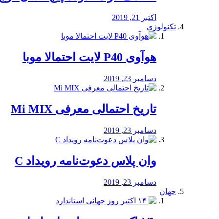
اکتبر 21, 2019
تکنولوژی
هوآوی P40 لایت احتمالا موبا
دسامبر 23, 2019
تاریخ احتمالی معرفی Mi MIX
دسامبر 23, 2019
وان پلاس دعوت‌نامه رویداد C
دسامبر 23, 2019
جهان