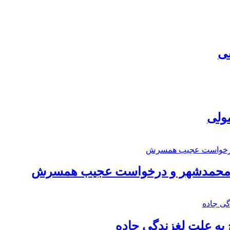
سی
مولی
اد محمدشهر و درخواست عجیب همسرش
به علت لغزندگی جاده