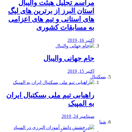
مراسم تجلیل هیئت والیبال
استان البرز از برترین های لیگ
های استانی و تیم های اعزامی
به مسابقات کشوری
اکتبر 16, 2019
جام جهانی والیبال
اکتبر 15, 2019
بسکتبال
راهیابی تیم ملی بسکتبال ایران
به المپیک
سپتامبر 24, 2019
شنا