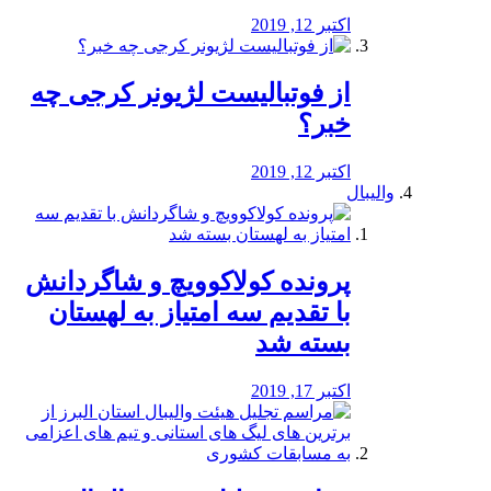
اکتبر 12, 2019
از فوتبالیست لژیونر کرجی چه
خبر؟
اکتبر 12, 2019
والیبال
پرونده کولاکوویچ و شاگردانش
با تقدیم سه امتیاز به لهستان
بسته شد
اکتبر 17, 2019