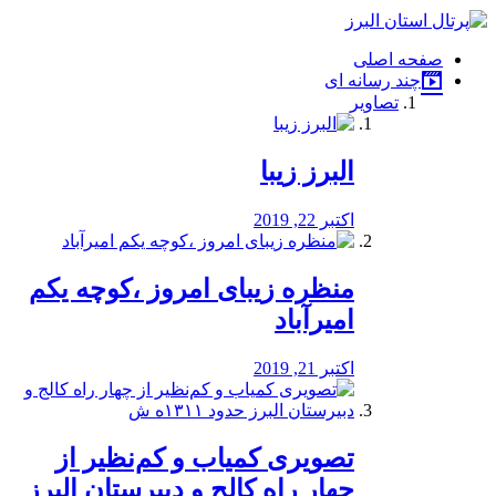
فصد
خون
صفحه اصلی
شرق
چند رسانه ای
تهران
تصاویر
خشکشویی
تصفیه
آب
البرز زیبا
طراحی
سایت
و
اکتبر 22, 2019
سئو
vip
منظره‌‌ زیبای امروز ،کوچه یکم
امیرآباد
اکتبر 21, 2019
️تصویری کمیاب و کم‌نظیر از
چهار راه كالج و دبيرستان البرز