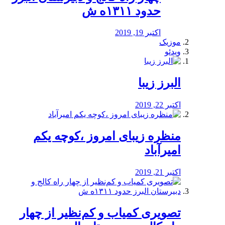
حدود ۱۳۱۱ه ش
اکتبر 19, 2019
موزیک
ویدئو
البرز زیبا
اکتبر 22, 2019
منظره‌‌ زیبای امروز ،کوچه یکم
امیرآباد
اکتبر 21, 2019
️تصویری کمیاب و کم‌نظیر از چهار