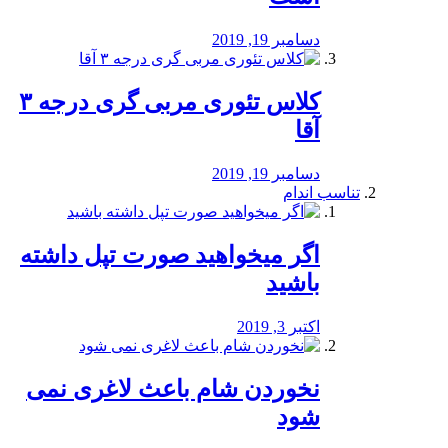
دسامبر 19, 2019
کلاس تئوری مربی گری درجه ۳
آقا
دسامبر 19, 2019
تناسب اندام
اگر میخواهید صورت تپل داشته
باشید
اکتبر 3, 2019
نخوردن شام باعث لاغری نمی
‌شود