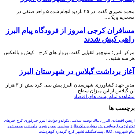
محمد نصیری گفت: در ۴۵ بازدید انجام شده ۵ واحد صنفی در
محمدیه و یک…
مسافران کرجی امروز از فرودگاه پیام البرز
راهی کیش شدند
مرکز البرز؛ منوچهر اتقیایی گفت: پرواز های کرج – کیش و بالعکس
هر سه شنبه…
آغاز برداشت گیلاس در شهرستان البرز
مدیر جهاد کشاورزی شهرستان البرز پیش بینی کرد بیش از ۳ هزار
تن گیلاس از این میزان سطح…
مشاهده تمام پست های اقتصاد
برچسب ها
اربعین
اقتصادی
البرز
تابناك
توصیه-سلامتی
تکواندو
حوادث-البرز
خبرفوری-کرج
خبرهای
تکنولوڑی را بخوانید و ش
دهیاری ملک فالیز
سیاسی
صحن
فوری
ماهدشت
محمدشهر
پیام-شهروندی
کانال-پیشاهنگیکمالشهر
کرج
گرمدره
گوهردشت