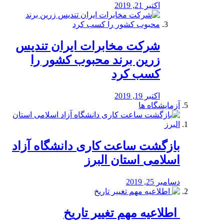
اکتبر 21, 2019
شرکت مخابرات ایران تندیس
زرین برند محبوب کشور را
کسب کرد
اکتبر 19, 2019
آزمایشگاه ها
بازگشت ساعت کاری دانشگاه آزاد
اسلامی استان البرز
دسامبر 25, 2019
️ اطلاعیه مهم تغییر تاریخ