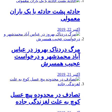
️حادثه پشت حادثه با یک باران
معمولی
اکتبر 22, 2019
مرگ دردناک بهروز در عباس
آباد محمدشهر و درخواست
عجیب همسرش
اکتبر 21, 2019
تصادف در محدوده پیچ عسل
کوچ به علت لغزندگی جاده