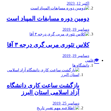
اکتبر 12, 2023
دومین دوره مسابفات المپیاد است
دسامبر 19, 2019
کلاس تئوری مربی گری درجه ۳ آقا
دسامبر 19, 2019
علمی
دانشگاه ها
بازگشت ساعت کاری دانشگاه
آزاد اسلامی استان البرز
دسامبر 25, 2019