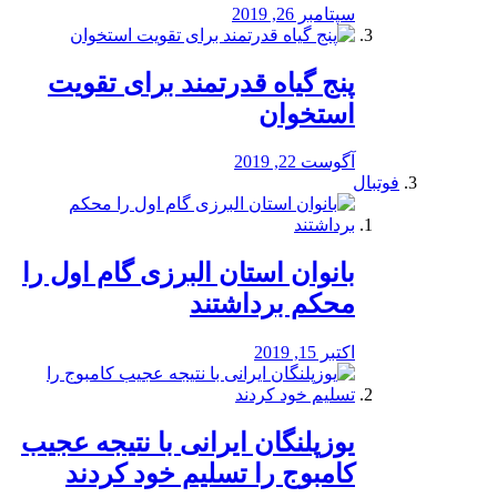
سپتامبر 26, 2019
پنج گیاه قدرتمند برای تقویت
استخوان
آگوست 22, 2019
فوتبال
بانوان استان البرزی گام اول را
محكم برداشتند
اکتبر 15, 2019
یوزپلنگان ایرانی با نتیجه عجیب
کامبوج را تسلیم خود کردند