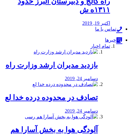
راه كالج و دبيرستان البرز حدود
۱۳۱۱ه ش
اکتبر 19, 2019
تماس با ما
خبرها
تمام اخبار
بازدید مدیران ارشد وزارت راه
دسامبر 24, 2019
تصادف در محدوده درده خدا لع
دسامبر 24, 2019
آلودگی هوا به بخش آسارا هم