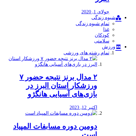
جولای 1, 2020
شیوه زندگی
تمام شیوه زندگی
غذا
کودکان
سلامتی
ورزش
تمام رشته های ورزشی
۲ مدال برنز نتیجه حضور ۷
ورزشکار استان البرز در
بازی‌های آسیایی هانگژو
اکتبر 12, 2023
دومین دوره مسابفات المپیاد
است