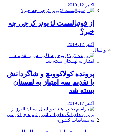
اکتبر 12, 2019
از فوتبالیست لژیونر کرجی چه
خبر؟
اکتبر 12, 2019
والیبال
پرونده کولاکوویچ و شاگردانش
با تقدیم سه امتیاز به لهستان
بسته شد
اکتبر 17, 2019