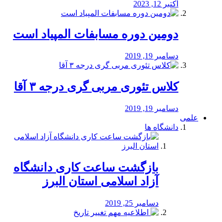
اکتبر 12, 2023
دومین دوره مسابفات المپیاد است
دسامبر 19, 2019
کلاس تئوری مربی گری درجه ۳ آقا
دسامبر 19, 2019
علمی
دانشگاه ها
بازگشت ساعت کاری دانشگاه
آزاد اسلامی استان البرز
دسامبر 25, 2019