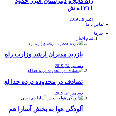
راه كالج و دبيرستان البرز حدود
۱۳۱۱ه ش
اکتبر 19, 2019
تماس با ما
خبرها
تمام اخبار
بازدید مدیران ارشد وزارت راه
دسامبر 24, 2019
تصادف در محدوده درده خدا لع
دسامبر 24, 2019
آلودگی هوا به بخش آسارا هم