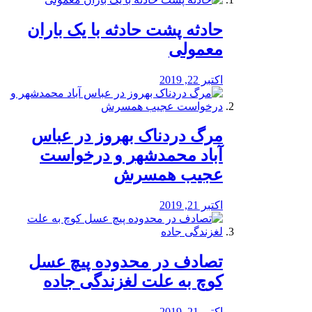
️حادثه پشت حادثه با یک باران
معمولی
اکتبر 22, 2019
مرگ دردناک بهروز در عباس
آباد محمدشهر و درخواست
عجیب همسرش
اکتبر 21, 2019
تصادف در محدوده پیچ عسل
کوچ به علت لغزندگی جاده
اکتبر 21, 2019