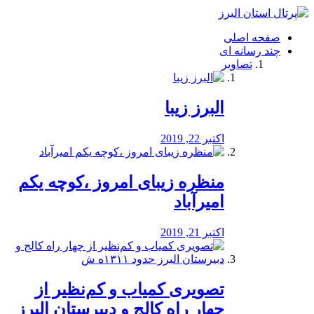
فصد
خون
صفحه اصلی
شرق
چند رسانه ای
تهران
تصاویر
خشکشویی
تصفیه
آب
البرز زیبا
طراحی
سایت
و
اکتبر 22, 2019
سئو
vip
منظره‌‌ زیبای امروز ،کوچه یکم
امیرآباد
اکتبر 21, 2019
️تصویری کمیاب و کم‌نظیر از
چهار راه كالج و دبيرستان البرز