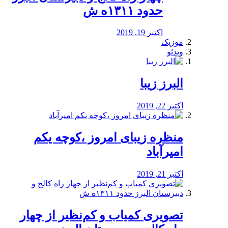
حدود ۱۳۱۱ه ش
اکتبر 19, 2019
موزیک
ویدئو
البرز زیبا
اکتبر 22, 2019
منظره‌‌ زیبای امروز ،کوچه یکم
امیرآباد
اکتبر 21, 2019
️تصویری کمیاب و کم‌نظیر از چهار