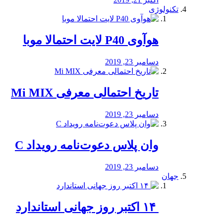
تکنولوژی
هوآوی P40 لایت احتمالا موبا
دسامبر 23, 2019
تاریخ احتمالی معرفی Mi MIX
دسامبر 23, 2019
وان پلاس دعوت‌نامه رویداد C
دسامبر 23, 2019
جهان
‏ ۱۴ اکتبر روز جهانی استاندارد