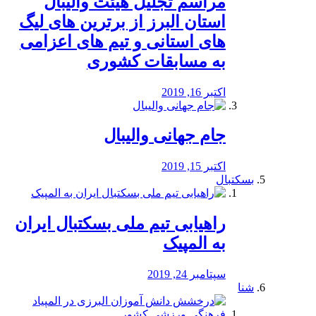
مراسم تجلیل هیئت والیبال
استان البرز از برترین های لیگ
های استانی و تیم های اعزامی
به مسابقات کشوری
اکتبر 16, 2019
جام جهانی والیبال
اکتبر 15, 2019
بسکتبال
راهیابی تیم ملی بسکتبال ایران
به المپیک
سپتامبر 24, 2019
شنا