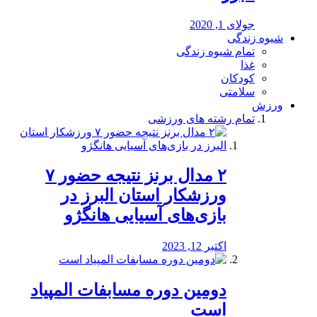
جولای 1, 2020
شیوه زندگی
تمام شیوه زندگی
غذا
کودکان
سلامتی
ورزش
تمام رشته های ورزشی
۲ مدال برنز نتیجه حضور ۷
ورزشکار استان البرز در
بازی‌های آسیایی هانگژو
اکتبر 12, 2023
دومین دوره مسابفات المپیاد
است