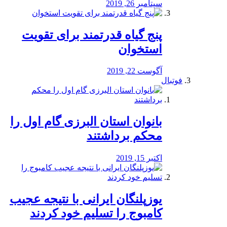
سپتامبر 26, 2019
پنج گیاه قدرتمند برای تقویت
استخوان
آگوست 22, 2019
فوتبال
بانوان استان البرزی گام اول را
محكم برداشتند
اکتبر 15, 2019
یوزپلنگان ایرانی با نتیجه عجیب
کامبوج را تسلیم خود کردند