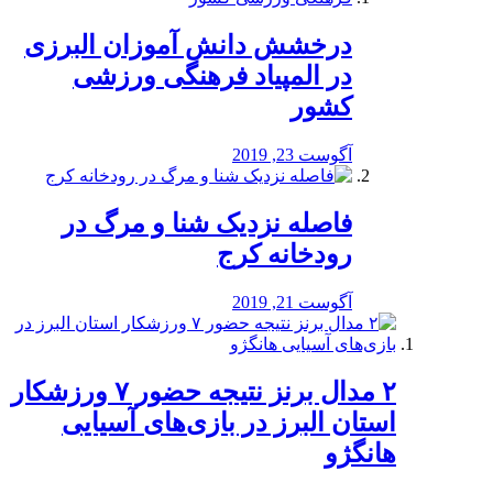
درخشش دانش آموزان البرزی
در المپیاد فرهنگی ورزشی
کشور
آگوست 23, 2019
️فاصله نزدیک شنا و مرگ در
رودخانه کرج
آگوست 21, 2019
۲ مدال برنز نتیجه حضور ۷ ورزشکار
استان البرز در بازی‌های آسیایی
هانگژو