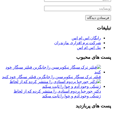
تبلیغات
رایگان اس ام اس
شرکت نرم افزاری مازندران
پنل اس ام اس
پست های محبوب
فیلتر ترک سیگار نیکوپرسین را جایگزین فیلتر سیگار خود کنید
دکتر جورجیا پردوم اسنادی را منتشر کرده که از لحاظ
ژنتیکی وجود آدم و حوا را ثابت میکند
پست های پربازدید