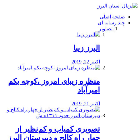
فصد
خون
صفحه اصلی
شرق
چند رسانه ای
تهران
تصاویر
خشکشویی
تصفیه
آب
البرز زیبا
طراحی
سایت
و
اکتبر 22, 2019
سئو
vip
منظره‌‌ زیبای امروز ،کوچه یکم
امیرآباد
اکتبر 21, 2019
️تصویری کمیاب و کم‌نظیر از
چهار راه كالج و دبيرستان البرز