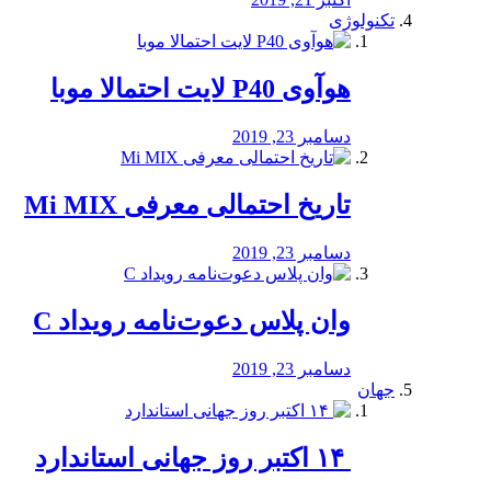
تکنولوژی
هوآوی P40 لایت احتمالا موبا
دسامبر 23, 2019
تاریخ احتمالی معرفی Mi MIX
دسامبر 23, 2019
وان پلاس دعوت‌نامه رویداد C
دسامبر 23, 2019
جهان
‏ ۱۴ اکتبر روز جهانی استاندارد