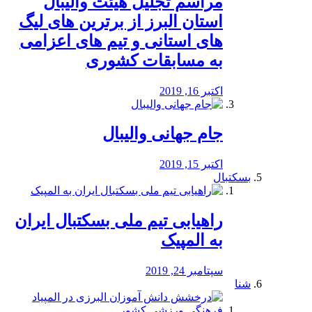
مراسم تجلیل هیئت والیبال
استان البرز از برترین های لیگ
های استانی و تیم های اعزامی
به مسابقات کشوری
اکتبر 16, 2019
جام جهانی والیبال
اکتبر 15, 2019
بسکتبال
راهیابی تیم ملی بسکتبال ایران
به المپیک
سپتامبر 24, 2019
شنا