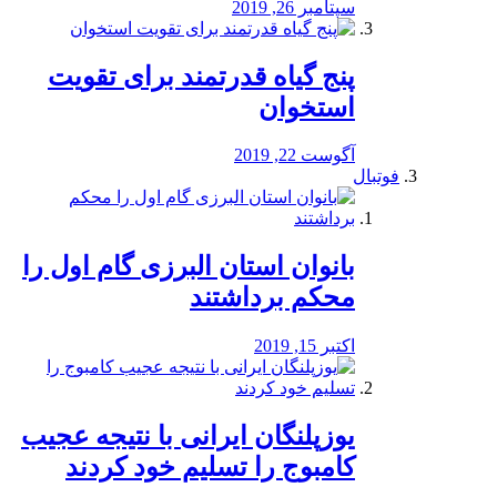
سپتامبر 26, 2019
پنج گیاه قدرتمند برای تقویت
استخوان
آگوست 22, 2019
فوتبال
بانوان استان البرزی گام اول را
محكم برداشتند
اکتبر 15, 2019
یوزپلنگان ایرانی با نتیجه عجیب
کامبوج را تسلیم خود کردند