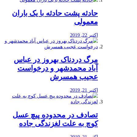
️حادثه پشت حادثه با یک باران
معمولی
اکتبر 22, 2019
مرگ دردناک بهروز در عباس
آباد محمدشهر و درخواست
عجیب همسرش
اکتبر 21, 2019
تصادف در محدوده پیچ عسل
کوچ به علت لغزندگی جاده
اکتبر 21, 2019