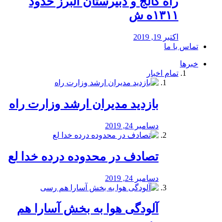
راه كالج و دبيرستان البرز حدود
۱۳۱۱ه ش
اکتبر 19, 2019
تماس با ما
خبرها
تمام اخبار
بازدید مدیران ارشد وزارت راه
دسامبر 24, 2019
تصادف در محدوده درده خدا لع
دسامبر 24, 2019
آلودگی هوا به بخش آسارا هم