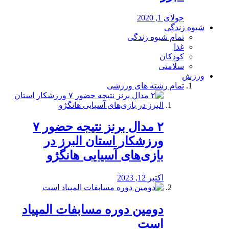
جولای 1, 2020
شیوه زندگی
تمام شیوه زندگی
غذا
کودکان
سلامتی
ورزش
تمام رشته های ورزشی
۲ مدال برنز نتیجه حضور ۷
ورزشکار استان البرز در
بازی‌های آسیایی هانگژو
اکتبر 12, 2023
دومین دوره مسابفات المپیاد
است