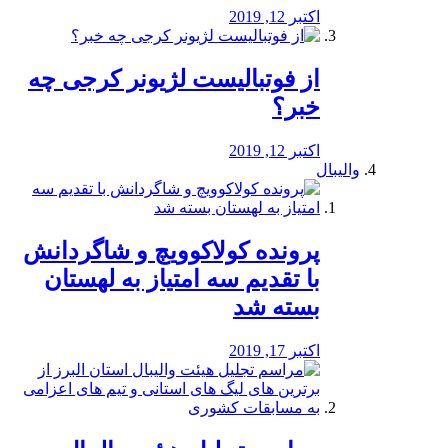
اکتبر 12, 2019
از فوتبالیست لژیونر کرجی چه
خبر؟
اکتبر 12, 2019
والیبال
پرونده کولاکوویچ و شاگردانش
با تقدیم سه امتیاز به لهستان
بسته شد
اکتبر 17, 2019