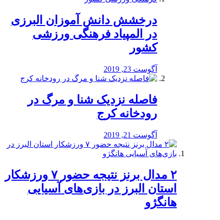
درخشش دانش آموزان البرزی
در المپیاد فرهنگی ورزشی
کشور
آگوست 23, 2019
️فاصله نزدیک شنا و مرگ در
رودخانه کرج
آگوست 21, 2019
۲ مدال برنز نتیجه حضور ۷ ورزشکار
استان البرز در بازی‌های آسیایی
هانگژو