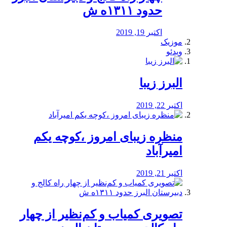
حدود ۱۳۱۱ه ش
اکتبر 19, 2019
موزیک
ویدئو
البرز زیبا
اکتبر 22, 2019
منظره‌‌ زیبای امروز ،کوچه یکم
امیرآباد
اکتبر 21, 2019
️تصویری کمیاب و کم‌نظیر از چهار