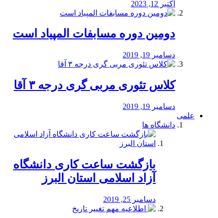
اکتبر 12, 2023
دومین دوره مسابفات المپیاد است
دسامبر 19, 2019
کلاس تئوری مربی گری درجه ۳ آقا
دسامبر 19, 2019
علمی
دانشگاه ها
بازگشت ساعت کاری دانشگاه
آزاد اسلامی استان البرز
دسامبر 25, 2019