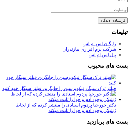
تبلیغات
رایگان اس ام اس
شرکت نرم افزاری مازندران
پنل اس ام اس
پست های محبوب
فیلتر ترک سیگار نیکوپرسین را جایگزین فیلتر سیگار خود کنید
دکتر جورجیا پردوم اسنادی را منتشر کرده که از لحاظ
ژنتیکی وجود آدم و حوا را ثابت میکند
پست های پربازدید