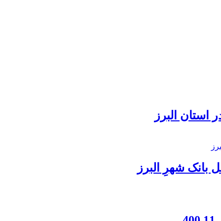
 استان البرز
بانک شهرِ البرز
4