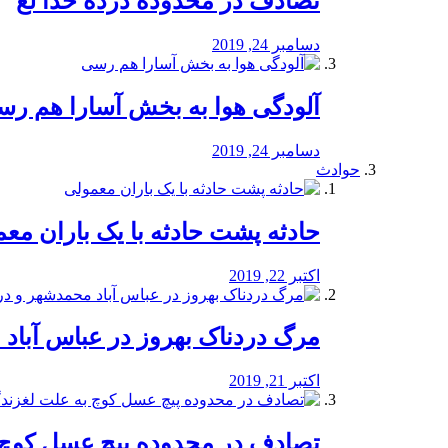
تصادف در محدوده درده خدا لع
دسامبر 24, 2019
آلودگی هوا به بخش آسارا هم ر
دسامبر 24, 2019
حوادث
️حادثه پشت حادثه با یک باران مع
اکتبر 22, 2019
مرگ دردناک بهروز در عباس آب
اکتبر 21, 2019
تصادف در محدوده پیچ عسل کوچ 