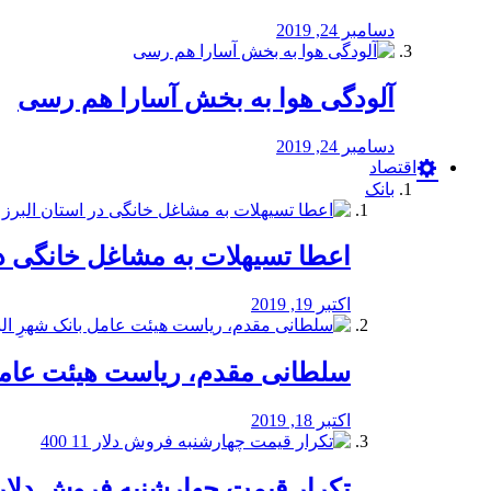
دسامبر 24, 2019
آلودگی هوا به بخش آسارا هم رسی
دسامبر 24, 2019
اقتصاد
بانک
️اعطا تسیهلات به مشاغل خانگی در
اکتبر 19, 2019
سلطانی مقدم، ریاست هیئت عامل 
اکتبر 18, 2019
تکرار قیمت چهارشنبه فروش دلار 11 00