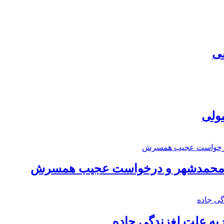
سی
مولی
اد محمدشهر و درخواست عجیب همسرش
به علت لغزندگی جاده