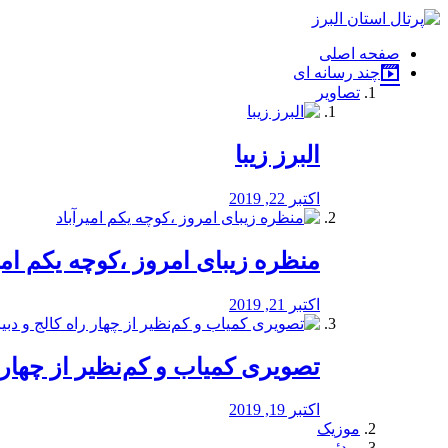
فصد
خون
صفحه اصلی
شرق
چند رسانه ای
تهران
تصاویر
خشکشویی
تصفیه
آب
البرز زیبا
طراحی
سایت
و
اکتبر 22, 2019
سئو
vip
منظره‌‌ زیبای امروز ،کوچه یکم امی
اکتبر 21, 2019
️تصویری کمیاب و کم‌نظیر از چهار راه 
اکتبر 19, 2019
موزیک
ویدئو