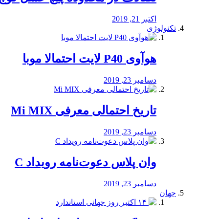
اکتبر 21, 2019
تکنولوژی
هوآوی P40 لایت احتمالا موبا
دسامبر 23, 2019
تاریخ احتمالی معرفی Mi MIX
دسامبر 23, 2019
وان پلاس دعوت‌نامه رویداد C
دسامبر 23, 2019
جهان