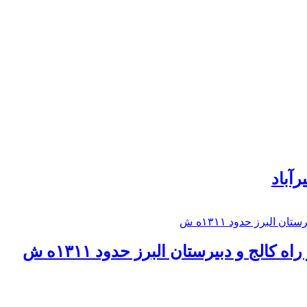
رآباد
كالج و دبيرستان البرز حدود ۱۳۱۱ه ش