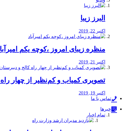
البرز زیبا
اکتبر 22, 2019
منظره‌‌ زیبای امروز ،کوچه یکم امیرآبا
اکتبر 21, 2019
️تصویری کمیاب و کم‌نظیر از چهار راه كالج
اکتبر 19, 2019
تماس با ما
خبرها
تمام اخبار