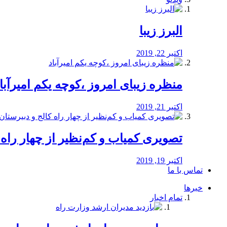
البرز زیبا
اکتبر 22, 2019
منظره‌‌ زیبای امروز ،کوچه یکم امیرآبا
اکتبر 21, 2019
️تصویری کمیاب و کم‌نظیر از چهار راه كالج
اکتبر 19, 2019
تماس با ما
خبرها
تمام اخبار