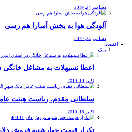
دسامبر 24, 2019
آلودگی هوا به بخش آسارا هم رسی
دسامبر 24, 2019
اقتصاد
بانک
️اعطا تسیهلات به مشاغل خانگی در
اکتبر 19, 2019
سلطانی مقدم، ریاست هیئت عامل 
اکتبر 18, 2019
تکرار قیمت چهارشنبه فروش دلار 11 00