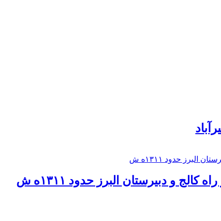
رآباد
كالج و دبيرستان البرز حدود ۱۳۱۱ه ش