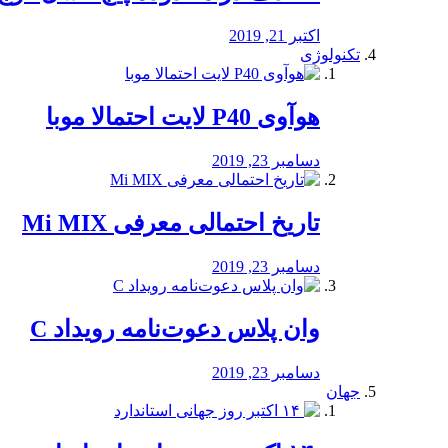
اکتبر 21, 2019
تکنولوژی
هوآوی P40 لایت احتمالا موبا
دسامبر 23, 2019
تاریخ احتمالی معرفی Mi MIX
دسامبر 23, 2019
وان پلاس دعوت‌نامه رویداد C
دسامبر 23, 2019
جهان