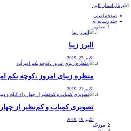
فصد
خون
صفحه اصلی
شرق
چند رسانه ای
تهران
تصاویر
خشکشویی
تصفیه
آب
البرز زیبا
طراحی
سایت
و
اکتبر 22, 2019
سئو
vip
منظره‌‌ زیبای امروز ،کوچه یکم امی
اکتبر 21, 2019
️تصویری کمیاب و کم‌نظیر از چهار راه 
اکتبر 19, 2019
موزیک
ویدئو