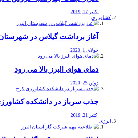
اکتبر 17, 2019
کشاورزی
آغاز برداشت گیلاس در شهرستان 
جولای 1, 2020
دمای هوای البرز بالا می رود
ژوئن 25, 2020
جذب سرباز در دانشکده کشاورز
اکتبر 21, 2019
انرژی