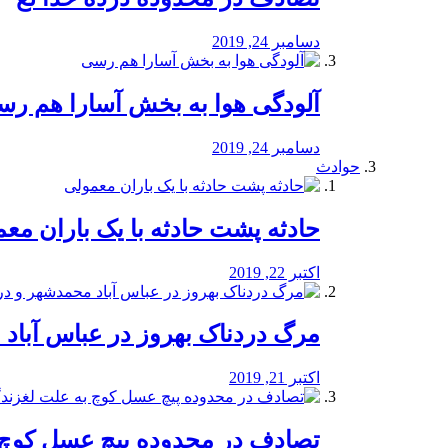
دسامبر 24, 2019
آلودگی هوا به بخش آسارا هم ر
دسامبر 24, 2019
حوادث
️حادثه پشت حادثه با یک باران مع
اکتبر 22, 2019
مرگ دردناک بهروز در عباس آب
اکتبر 21, 2019
تصادف در محدوده پیچ عسل کوچ 