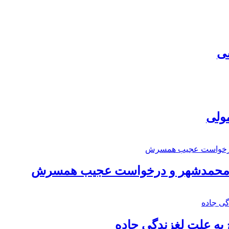
سی
مولی
اد محمدشهر و درخواست عجیب همسرش
به علت لغزندگی جاده