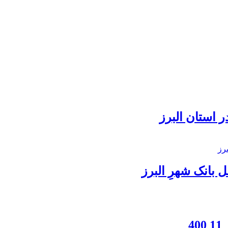
 استان البرز
بانک شهرِ البرز
4