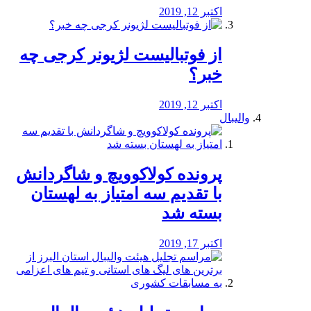
اکتبر 12, 2019
از فوتبالیست لژیونر کرجی چه
خبر؟
اکتبر 12, 2019
والیبال
پرونده کولاکوویچ و شاگردانش
با تقدیم سه امتیاز به لهستان
بسته شد
اکتبر 17, 2019