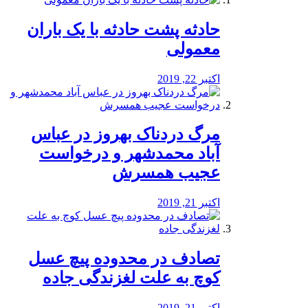
️حادثه پشت حادثه با یک باران
معمولی
اکتبر 22, 2019
مرگ دردناک بهروز در عباس
آباد محمدشهر و درخواست
عجیب همسرش
اکتبر 21, 2019
تصادف در محدوده پیچ عسل
کوچ به علت لغزندگی جاده
اکتبر 21, 2019