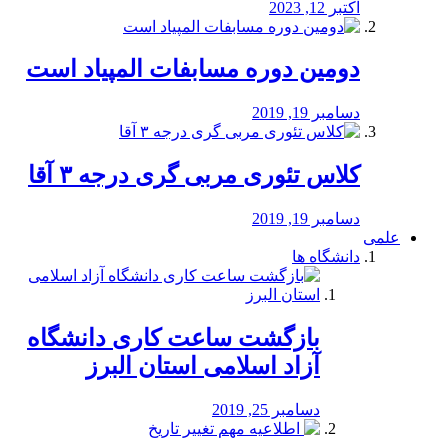
اکتبر 12, 2023
دومین دوره مسابفات المپیاد است
دسامبر 19, 2019
کلاس تئوری مربی گری درجه ۳ آقا
دسامبر 19, 2019
علمی
دانشگاه ها
بازگشت ساعت کاری دانشگاه
آزاد اسلامی استان البرز
دسامبر 25, 2019