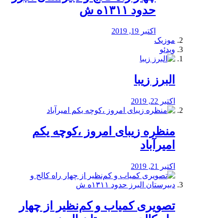
حدود ۱۳۱۱ه ش
اکتبر 19, 2019
موزیک
ویدئو
البرز زیبا
اکتبر 22, 2019
منظره‌‌ زیبای امروز ،کوچه یکم
امیرآباد
اکتبر 21, 2019
️تصویری کمیاب و کم‌نظیر از چهار