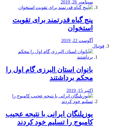
سپتامبر 26, 2019
پنج گیاه قدرتمند برای تقویت
استخوان
آگوست 22, 2019
فوتبال
بانوان استان البرزی گام اول را
محكم برداشتند
اکتبر 15, 2019
یوزپلنگان ایرانی با نتیجه عجیب
کامبوج را تسلیم خود کردند