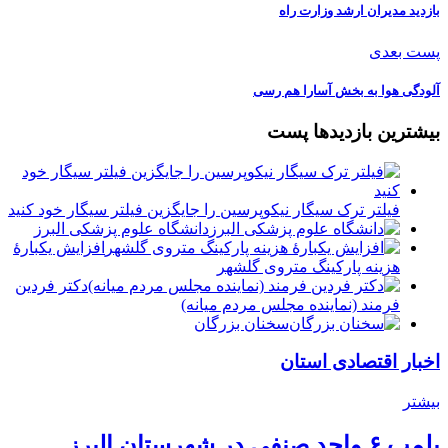
بازدید مدیران ارشد وزارت راه
پست بعدی
آلودگی هوا به بخش آسارا هم رسی
بیشترین بازدیدها پست
فیلتر ترک سیگار نیکوپرسین را جایگزین فیلتر سیگار خود کنید
دانشگاه علوم پزشکی البرز
افزایش یکبارۀ
هزینه پارکینگ متروی گلشهر
دكتر فردين
فرمند (نماينده مجلس مردم میانه)
سخنان بزرگان
اخبار اقتصادی استان
بیشتر
پلمب ۶ واحد صنفی در شهرستان البرز