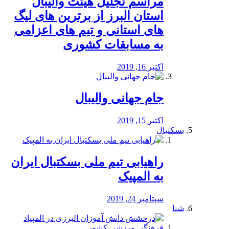
مراسم تجلیل هیئت والیبال
استان البرز از برترین های لیگ
های استانی و تیم های اعزامی
به مسابقات کشوری
اکتبر 16, 2019
جام جهانی والیبال
اکتبر 15, 2019
بسکتبال
راهیابی تیم ملی بسکتبال ایران
به المپیک
سپتامبر 24, 2019
شنا