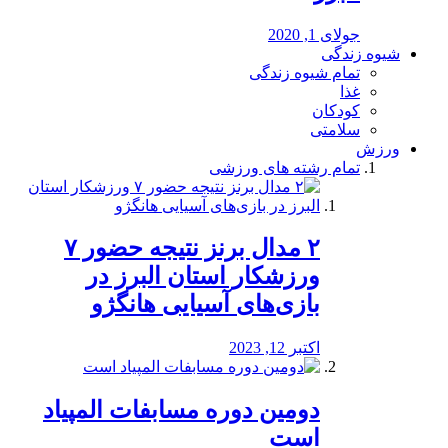
جولای 1, 2020
شیوه زندگی
تمام شیوه زندگی
غذا
کودکان
سلامتی
ورزش
تمام رشته های ورزشی
۲ مدال برنز نتیجه حضور ۷
ورزشکار استان البرز در
بازی‌های آسیایی هانگژو
اکتبر 12, 2023
دومین دوره مسابفات المپیاد
است