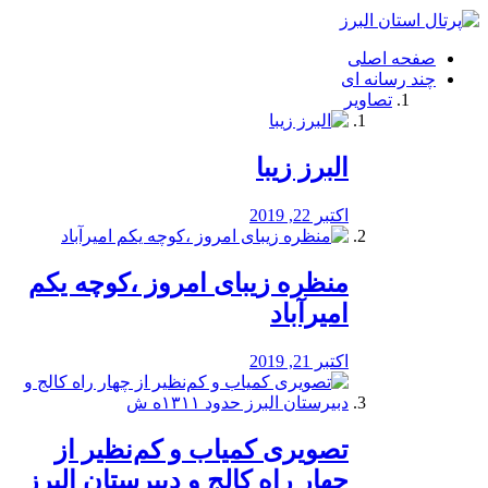
فصد
خون
صفحه اصلی
شرق
چند رسانه ای
تهران
تصاویر
خشکشویی
تصفیه
آب
البرز زیبا
طراحی
سایت
و
اکتبر 22, 2019
سئو
vip
منظره‌‌ زیبای امروز ،کوچه یکم
امیرآباد
اکتبر 21, 2019
️تصویری کمیاب و کم‌نظیر از
چهار راه كالج و دبيرستان البرز