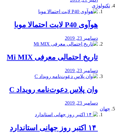
تکنولوژی
هوآوی P40 لایت احتمالا موبا
دسامبر 23, 2019
تاریخ احتمالی معرفی Mi MIX
دسامبر 23, 2019
وان پلاس دعوت‌نامه رویداد C
دسامبر 23, 2019
جهان
‏ ۱۴ اکتبر روز جهانی استاندارد