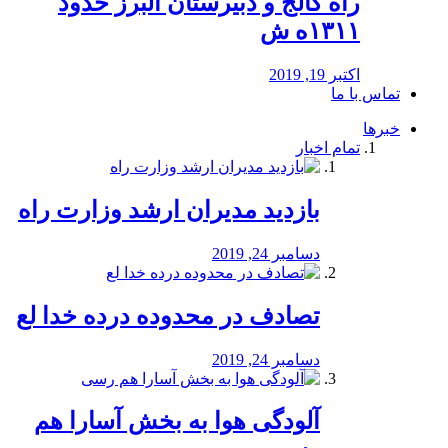
راه كالج و دبيرستان البرز حدود
۱۳۱۱ه ش
اکتبر 19, 2019
تماس با ما
خبرها
تمام اخبار
بازدید مدیران ارشد وزارت راه
دسامبر 24, 2019
تصادف در محدوده درده خدا لع
دسامبر 24, 2019
آلودگی هوا به بخش آسارا هم