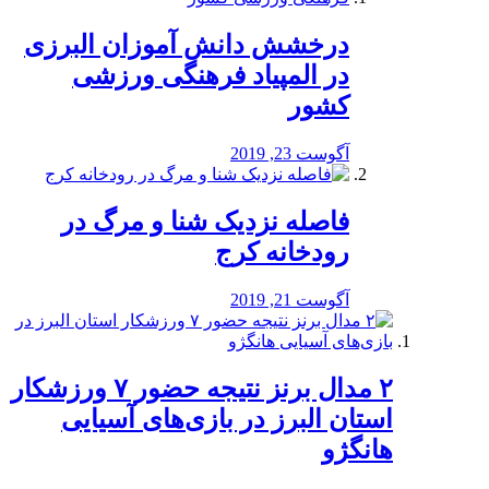
درخشش دانش آموزان البرزی
در المپیاد فرهنگی ورزشی
کشور
آگوست 23, 2019
️فاصله نزدیک شنا و مرگ در
رودخانه کرج
آگوست 21, 2019
۲ مدال برنز نتیجه حضور ۷ ورزشکار
استان البرز در بازی‌های آسیایی
هانگژو