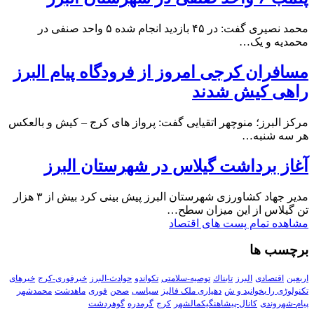
محمد نصیری گفت: در ۴۵ بازدید انجام شده ۵ واحد صنفی در
محمدیه و یک…
مسافران کرجی امروز از فرودگاه پیام البرز
راهی کیش شدند
مرکز البرز؛ منوچهر اتقیایی گفت: پرواز های کرج – کیش و بالعکس
هر سه شنبه…
آغاز برداشت گیلاس در شهرستان البرز
مدیر جهاد کشاورزی شهرستان البرز پیش بینی کرد بیش از ۳ هزار
تن گیلاس از این میزان سطح…
مشاهده تمام پست های اقتصاد
برچسب ها
اربعین
اقتصادی
البرز
تابناك
توصیه-سلامتی
تکواندو
حوادث-البرز
خبرفوری-کرج
خبرهای
تکنولوڑی را بخوانید و ش
دهیاری ملک فالیز
سیاسی
صحن
فوری
ماهدشت
محمدشهر
پیام-شهروندی
کانال-پیشاهنگیکمالشهر
کرج
گرمدره
گوهردشت