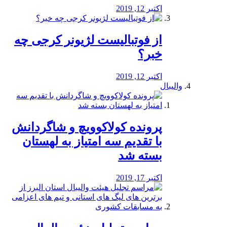
اکتبر 12, 2019
از فوتبالیست لژیونر کرجی چه
خبر؟
اکتبر 12, 2019
والیبال
پرونده کولاکوویچ و شاگردانش
با تقدیم سه امتیاز به لهستان
بسته شد
اکتبر 17, 2019