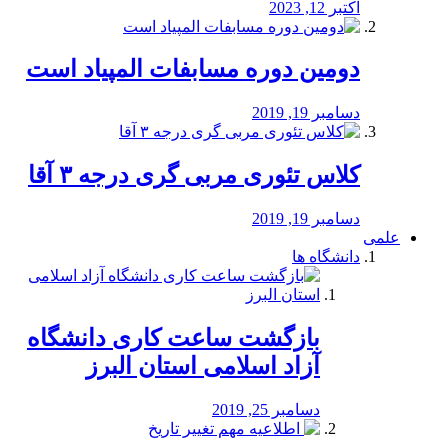
اکتبر 12, 2023
دومین دوره مسابفات المپیاد است
دسامبر 19, 2019
کلاس تئوری مربی گری درجه ۳ آقا
دسامبر 19, 2019
علمی
دانشگاه ها
بازگشت ساعت کاری دانشگاه
آزاد اسلامی استان البرز
دسامبر 25, 2019