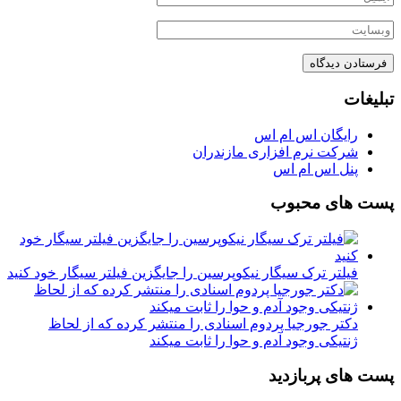
تبلیغات
رایگان اس ام اس
شرکت نرم افزاری مازندران
پنل اس ام اس
پست های محبوب
فیلتر ترک سیگار نیکوپرسین را جایگزین فیلتر سیگار خود کنید
دکتر جورجیا پردوم اسنادی را منتشر کرده که از لحاظ
ژنتیکی وجود آدم و حوا را ثابت میکند
پست های پربازدید