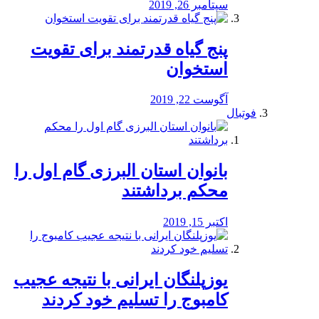
سپتامبر 26, 2019
پنج گیاه قدرتمند برای تقویت
استخوان
آگوست 22, 2019
فوتبال
بانوان استان البرزی گام اول را
محكم برداشتند
اکتبر 15, 2019
یوزپلنگان ایرانی با نتیجه عجیب
کامبوج را تسلیم خود کردند