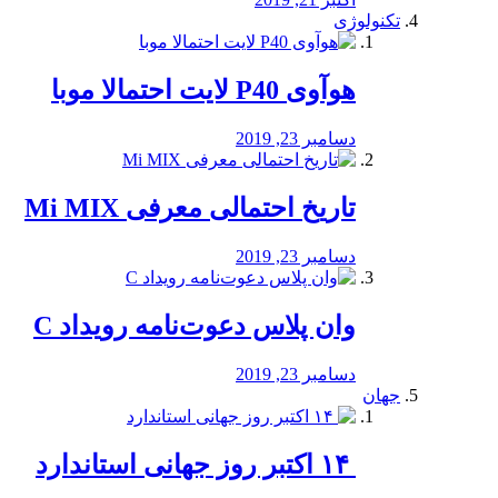
تکنولوژی
هوآوی P40 لایت احتمالا موبا
دسامبر 23, 2019
تاریخ احتمالی معرفی Mi MIX
دسامبر 23, 2019
وان پلاس دعوت‌نامه رویداد C
دسامبر 23, 2019
جهان
‏ ۱۴ اکتبر روز جهانی استاندارد