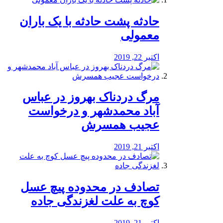
️حادثه پشت حادثه با یک باران
معمولی
اکتبر 22, 2019
مرگ دردناک بهروز در عباس
آباد محمدشهر و درخواست
عجیب همسرش
اکتبر 21, 2019
تصادف در محدوده پیچ عسل
کوچ به علت لغزندگی جاده
اکتبر 21, 2019