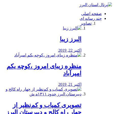
فصد
خون
صفحه اصلی
شرق
چند رسانه ای
تهران
تصاویر
خشکشویی
تصفیه
آب
البرز زیبا
طراحی
سایت
و
اکتبر 22, 2019
سئو
vip
منظره‌‌ زیبای امروز ،کوچه یکم
امیرآباد
اکتبر 21, 2019
️تصویری کمیاب و کم‌نظیر از
چهار راه كالج و دبيرستان البرز