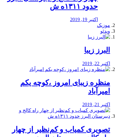
حدود ۱۳۱۱ه ش
اکتبر 19, 2019
موزیک
ویدئو
البرز زیبا
اکتبر 22, 2019
منظره‌‌ زیبای امروز ،کوچه یکم
امیرآباد
اکتبر 21, 2019
️تصویری کمیاب و کم‌نظیر از چهار