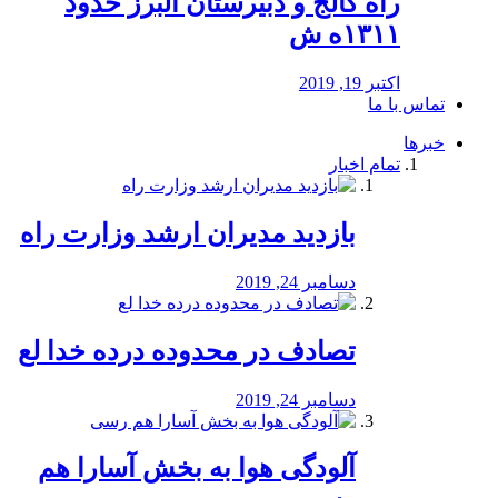
راه كالج و دبيرستان البرز حدود
۱۳۱۱ه ش
اکتبر 19, 2019
تماس با ما
خبرها
تمام اخبار
بازدید مدیران ارشد وزارت راه
دسامبر 24, 2019
تصادف در محدوده درده خدا لع
دسامبر 24, 2019
آلودگی هوا به بخش آسارا هم