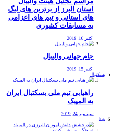
مراسم تجلیل هیئت والیبال
استان البرز از برترین های لیگ
های استانی و تیم های اعزامی
به مسابقات کشوری
اکتبر 16, 2019
جام جهانی والیبال
اکتبر 15, 2019
بسکتبال
راهیابی تیم ملی بسکتبال ایران
به المپیک
سپتامبر 24, 2019
شنا