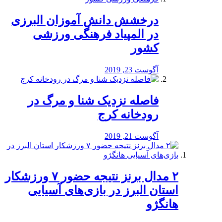
درخشش دانش آموزان البرزی
در المپیاد فرهنگی ورزشی
کشور
آگوست 23, 2019
️فاصله نزدیک شنا و مرگ در
رودخانه کرج
آگوست 21, 2019
۲ مدال برنز نتیجه حضور ۷ ورزشکار
استان البرز در بازی‌های آسیایی
هانگژو