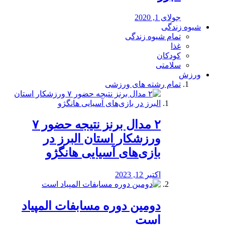
جولای 1, 2020
شیوه زندگی
تمام شیوه زندگی
غذا
کودکان
سلامتی
ورزش
تمام رشته های ورزشی
۲ مدال برنز نتیجه حضور ۷
ورزشکار استان البرز در
بازی‌های آسیایی هانگژو
اکتبر 12, 2023
دومین دوره مسابفات المپیاد
است