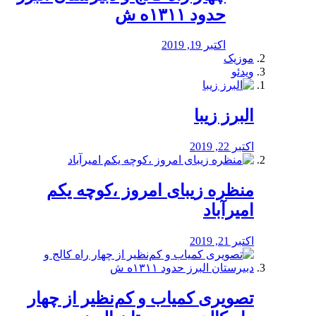
حدود ۱۳۱۱ه ش
اکتبر 19, 2019
موزیک
ویدئو
البرز زیبا
اکتبر 22, 2019
منظره‌‌ زیبای امروز ،کوچه یکم
امیرآباد
اکتبر 21, 2019
️تصویری کمیاب و کم‌نظیر از چهار