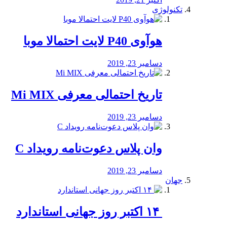
تکنولوژی
هوآوی P40 لایت احتمالا موبا
دسامبر 23, 2019
تاریخ احتمالی معرفی Mi MIX
دسامبر 23, 2019
وان پلاس دعوت‌نامه رویداد C
دسامبر 23, 2019
جهان
‏ ۱۴ اکتبر روز جهانی استاندارد