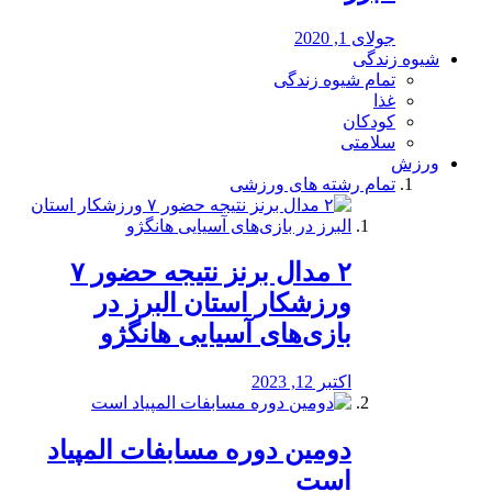
جولای 1, 2020
شیوه زندگی
تمام شیوه زندگی
غذا
کودکان
سلامتی
ورزش
تمام رشته های ورزشی
۲ مدال برنز نتیجه حضور ۷
ورزشکار استان البرز در
بازی‌های آسیایی هانگژو
اکتبر 12, 2023
دومین دوره مسابفات المپیاد
است