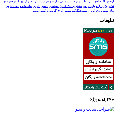
اربعین
اقتصادی
البرز
تابناك
توصیه-سلامتی
تکواندو
حوادث-البرز
خبرفوری-کرج
خبرهای
تکنولوڑی را بخوانید و ش
دهیاری ملک فالیز
سیاسی
صحن
فوری
ماهدشت
محمدشهر
پیام-شهروندی
کانال-پیشاهنگیکمالشهر
کرج
گرمدره
گوهردشت
تبلیغات
مجزی پروژه