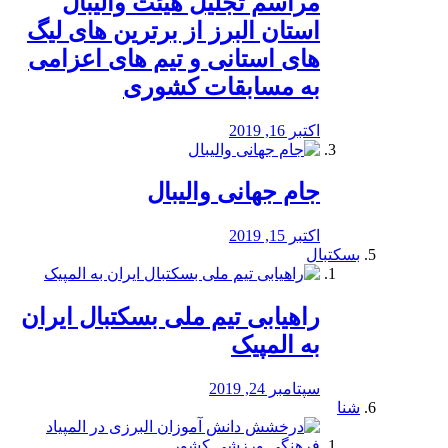
مراسم تجلیل هیئت والیبال
استان البرز از برترین های لیگ
های استانی و تیم های اعزامی
به مسابقات کشوری
اکتبر 16, 2019
جام جهانی والیبال
اکتبر 15, 2019
بسکتبال
راهیابی تیم ملی بسکتبال ایران
به المپیک
سپتامبر 24, 2019
شنا