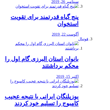
سپتامبر 26, 2019
پنج گیاه قدرتمند برای تقویت
استخوان
آگوست 22, 2019
فوتبال
بانوان استان البرزی گام اول را
محكم برداشتند
اکتبر 15, 2019
یوزپلنگان ایرانی با نتیجه عجیب
کامبوج را تسلیم خود کردند