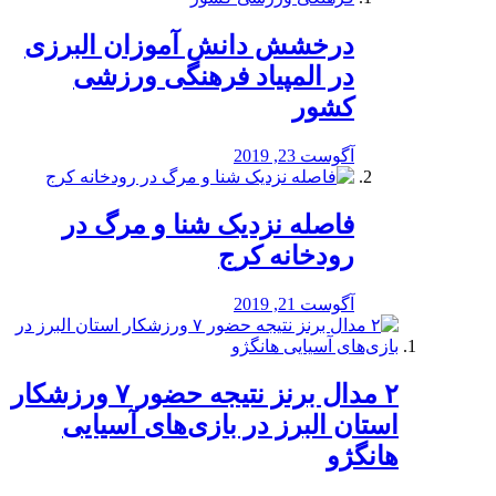
درخشش دانش آموزان البرزی
در المپیاد فرهنگی ورزشی
کشور
آگوست 23, 2019
️فاصله نزدیک شنا و مرگ در
رودخانه کرج
آگوست 21, 2019
۲ مدال برنز نتیجه حضور ۷ ورزشکار
استان البرز در بازی‌های آسیایی
هانگژو