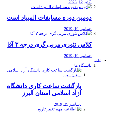
اکتبر 12, 2023
دومین دوره مسابفات المپیاد است
دسامبر 19, 2019
کلاس تئوری مربی گری درجه ۳ آقا
دسامبر 19, 2019
علمی
دانشگاه ها
بازگشت ساعت کاری دانشگاه
آزاد اسلامی استان البرز
دسامبر 25, 2019