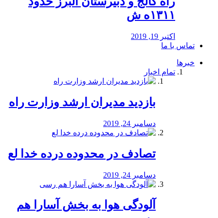
راه كالج و دبيرستان البرز حدود
۱۳۱۱ه ش
اکتبر 19, 2019
تماس با ما
خبرها
تمام اخبار
بازدید مدیران ارشد وزارت راه
دسامبر 24, 2019
تصادف در محدوده درده خدا لع
دسامبر 24, 2019
آلودگی هوا به بخش آسارا هم