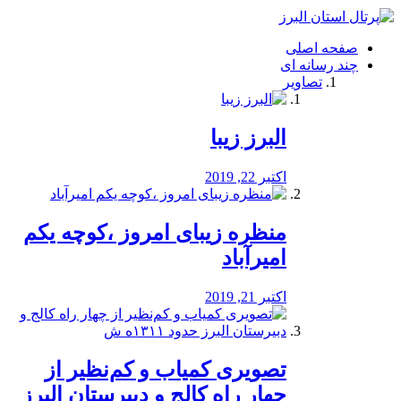
فصد
خون
صفحه اصلی
شرق
چند رسانه ای
تهران
تصاویر
خشکشویی
تصفیه
آب
البرز زیبا
طراحی
سایت
و
اکتبر 22, 2019
سئو
vip
منظره‌‌ زیبای امروز ،کوچه یکم
امیرآباد
اکتبر 21, 2019
️تصویری کمیاب و کم‌نظیر از
چهار راه كالج و دبيرستان البرز