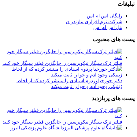
تبلیغات
رایگان اس ام اس
شرکت نرم افزاری مازندران
پنل اس ام اس
پست های محبوب
فیلتر ترک سیگار نیکوپرسین را جایگزین فیلتر سیگار خود کنید
دکتر جورجیا پردوم اسنادی را منتشر کرده که از لحاظ
ژنتیکی وجود آدم و حوا را ثابت میکند
پست های پربازدید
فیلتر ترک سیگار نیکوپرسین را جایگزین فیلتر سیگار خود کنید
دانشگاه علوم پزشکی البرز