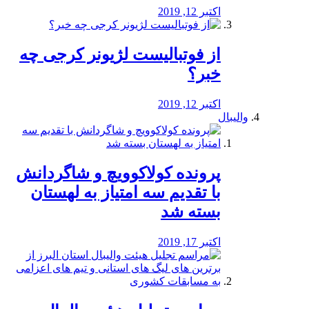
اکتبر 12, 2019
از فوتبالیست لژیونر کرجی چه
خبر؟
اکتبر 12, 2019
والیبال
پرونده کولاکوویچ و شاگردانش
با تقدیم سه امتیاز به لهستان
بسته شد
اکتبر 17, 2019