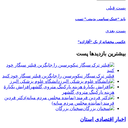
پست قبلی
باید “عینک سیاسی بدبینی” نسب
پست بعدی
عکسی مخفیانه از یک “آقازاده”
بیشترین بازدیدها پست
فیلتر ترک سیگار نیکوپرسین را جایگزین فیلتر سیگار خود کنید
دانشگاه علوم پزشکی البرز
افزایش یکبارۀ
هزینه پارکینگ متروی گلشهر
دكتر فردين
فرمند (نماينده مجلس مردم میانه)
سخنان بزرگان
اخبار اقتصادی استان