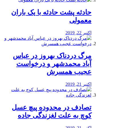
️حادثه پشت حادثه با یک باران
معمولی
اکتبر 22, 2019
مرگ دردناک بهروز در عباس
آباد محمدشهر و درخواست
عجیب همسرش
اکتبر 21, 2019
تصادف در محدوده پیچ عسل
کوچ به علت لغزندگی جاده
اکتبر 21, 2019