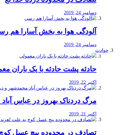
دسامبر 24, 2019
آلودگی هوا به بخش آسارا هم ر
دسامبر 24, 2019
حوادث
️حادثه پشت حادثه با یک باران مع
اکتبر 22, 2019
مرگ دردناک بهروز در عباس آب
اکتبر 21, 2019
تصادف در محدوده پیچ عسل کوچ 