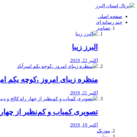
فصد
خون
صفحه اصلی
شرق
چند رسانه ای
تهران
تصاویر
خشکشویی
تصفیه
آب
البرز زیبا
طراحی
سایت
و
اکتبر 22, 2019
سئو
vip
منظره‌‌ زیبای امروز ،کوچه یکم امی
اکتبر 21, 2019
️تصویری کمیاب و کم‌نظیر از چهار راه 
اکتبر 19, 2019
موزیک
ویدئو