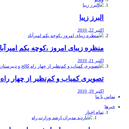
البرز زیبا
اکتبر 22, 2019
منظره‌‌ زیبای امروز ،کوچه یکم امیرآبا
اکتبر 21, 2019
️تصویری کمیاب و کم‌نظیر از چهار راه كالج
اکتبر 19, 2019
تماس با ما
خبرها
تمام اخبار