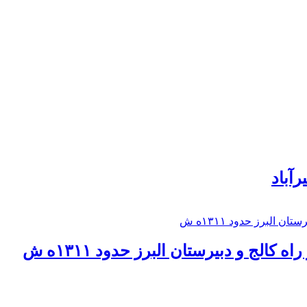
رآباد
كالج و دبيرستان البرز حدود ۱۳۱۱ه ش