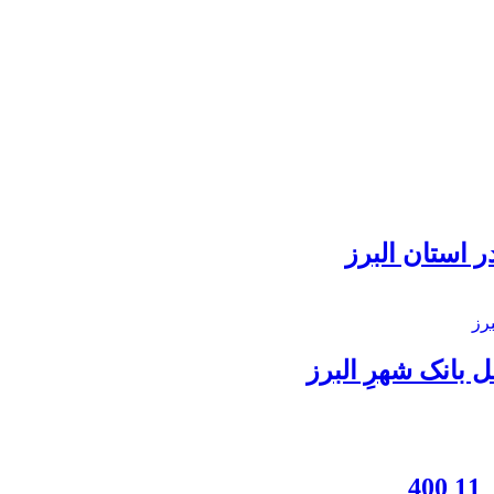
 استان البرز
بانک شهرِ البرز
4