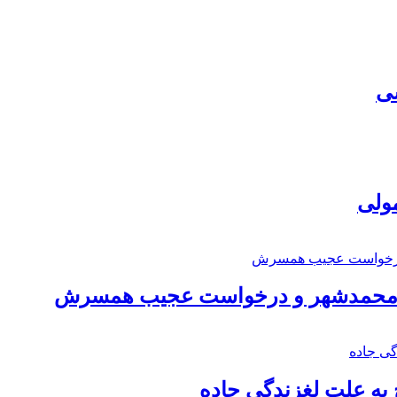
سی
مولی
اد محمدشهر و درخواست عجیب همسرش
به علت لغزندگی جاده