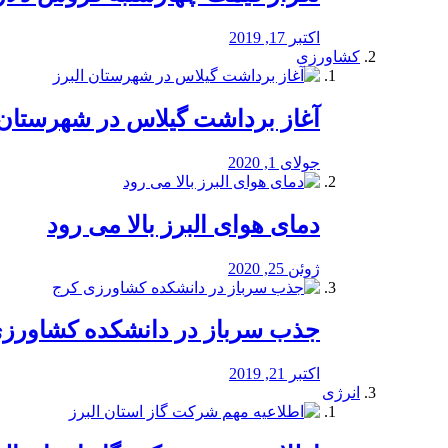
اکتبر 17, 2019
کشاورزی
آغاز برداشت گیلاس در شهرستان 
جولای 1, 2020
دمای هوای البرز بالا می رود
ژوئن 25, 2020
جذب سرباز در دانشکده کشاورز
اکتبر 21, 2019
انرژی