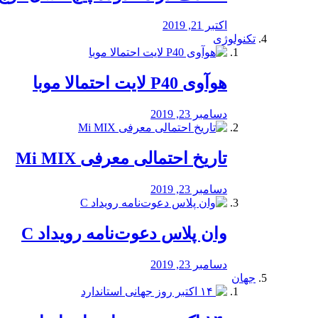
اکتبر 21, 2019
تکنولوژی
هوآوی P40 لایت احتمالا موبا
دسامبر 23, 2019
تاریخ احتمالی معرفی Mi MIX
دسامبر 23, 2019
وان پلاس دعوت‌نامه رویداد C
دسامبر 23, 2019
جهان