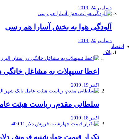
دسامبر 24, 2019
آلودگی هوا به بخش آسارا هم رسی
دسامبر 24, 2019
اقتصاد
بانک
️اعطا تسیهلات به مشاغل خانگی در
اکتبر 19, 2019
سلطانی مقدم، ریاست هیئت عامل 
اکتبر 18, 2019
تکرار قیمت چهارشنبه فروش دلار 11 00