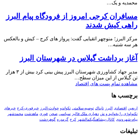
محمدیه و یک…
مسافران کرجی امروز از فرودگاه پیام البرز
راهی کیش شدند
مرکز البرز؛ منوچهر اتقیایی گفت: پرواز های کرج – کیش و بالعکس
هر سه شنبه…
آغاز برداشت گیلاس در شهرستان البرز
مدیر جهاد کشاورزی شهرستان البرز پیش بینی کرد بیش از ۳ هزار
تن گیلاس از این میزان سطح…
مشاهده تمام پست های اقتصاد
برچسب ها
اربعین
اقتصادی
البرز
تابناك
توصیه-سلامتی
تکواندو
حوادث-البرز
خبرفوری-کرج
خبرهای
تکنولوڑی را بخوانید و ش
دهیاری ملک فالیز
سیاسی
صحن
فوری
ماهدشت
محمدشهر
پیام-شهروندی
کانال-پیشاهنگیکمالشهر
کرج
گرمدره
گوهردشت
تبلیغات