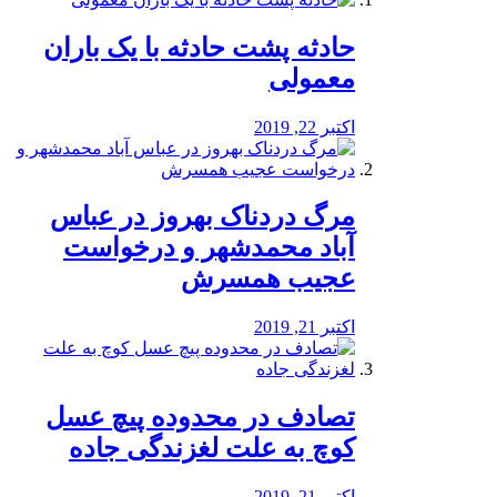
️حادثه پشت حادثه با یک باران
معمولی
اکتبر 22, 2019
مرگ دردناک بهروز در عباس
آباد محمدشهر و درخواست
عجیب همسرش
اکتبر 21, 2019
تصادف در محدوده پیچ عسل
کوچ به علت لغزندگی جاده
اکتبر 21, 2019