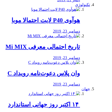
تکنولوژی
هوآوی P40 لایت احتمالا موبا
دسامبر 23, 2019
تاریخ احتمالی معرفی Mi MIX
دسامبر 23, 2019
وان پلاس دعوت‌نامه رویداد C
دسامبر 23, 2019
جهان
‏ ۱۴ اکتبر روز جهانی استاندارد