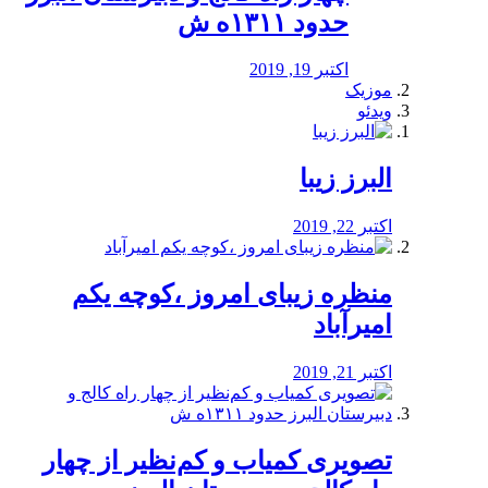
حدود ۱۳۱۱ه ش
اکتبر 19, 2019
موزیک
ویدئو
البرز زیبا
اکتبر 22, 2019
منظره‌‌ زیبای امروز ،کوچه یکم
امیرآباد
اکتبر 21, 2019
️تصویری کمیاب و کم‌نظیر از چهار