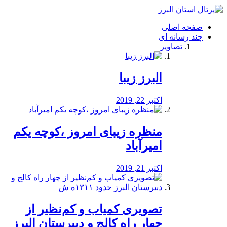
فصد
خون
صفحه اصلی
شرق
چند رسانه ای
تهران
تصاویر
خشکشویی
تصفیه
آب
البرز زیبا
طراحی
سایت
و
اکتبر 22, 2019
سئو
vip
منظره‌‌ زیبای امروز ،کوچه یکم
امیرآباد
اکتبر 21, 2019
️تصویری کمیاب و کم‌نظیر از
چهار راه كالج و دبيرستان البرز