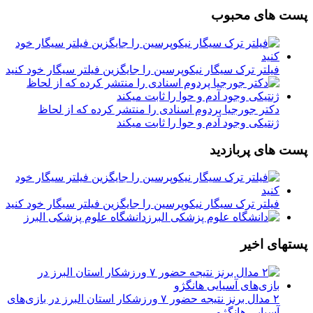
پست های محبوب
فیلتر ترک سیگار نیکوپرسین را جایگزین فیلتر سیگار خود کنید
دکتر جورجیا پردوم اسنادی را منتشر کرده که از لحاظ
ژنتیکی وجود آدم و حوا را ثابت میکند
پست های پربازدید
فیلتر ترک سیگار نیکوپرسین را جایگزین فیلتر سیگار خود کنید
دانشگاه علوم پزشکی البرز
پستهای اخیر
۲ مدال برنز نتیجه حضور ۷ ورزشکار استان البرز در بازی‌های
آسیایی هانگژو