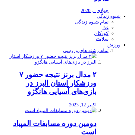
جولای 1, 2020
شیوه زندگی
تمام شیوه زندگی
غذا
کودکان
سلامتی
ورزش
تمام رشته های ورزشی
۲ مدال برنز نتیجه حضور ۷
ورزشکار استان البرز در
بازی‌های آسیایی هانگژو
اکتبر 12, 2023
دومین دوره مسابفات المپیاد
است