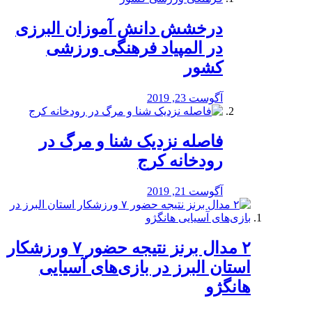
درخشش دانش آموزان البرزی
در المپیاد فرهنگی ورزشی
کشور
آگوست 23, 2019
️فاصله نزدیک شنا و مرگ در
رودخانه کرج
آگوست 21, 2019
۲ مدال برنز نتیجه حضور ۷ ورزشکار
استان البرز در بازی‌های آسیایی
هانگژو