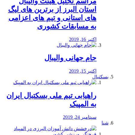
مراسم تجلیل هیئت والیبال
استان البرز از برترین های لیگ
های استانی و تیم های اعزامی
به مسابقات کشوری
اکتبر 16, 2019
جام جهانی والیبال
اکتبر 15, 2019
بسکتبال
راهیابی تیم ملی بسکتبال ایران
به المپیک
سپتامبر 24, 2019
شنا