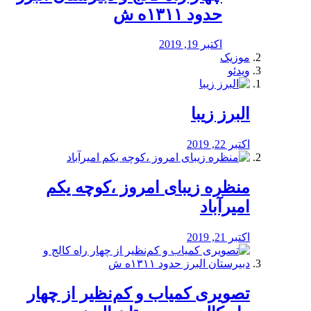
حدود ۱۳۱۱ه ش
اکتبر 19, 2019
موزیک
ویدئو
البرز زیبا
اکتبر 22, 2019
منظره‌‌ زیبای امروز ،کوچه یکم
امیرآباد
اکتبر 21, 2019
️تصویری کمیاب و کم‌نظیر از چهار