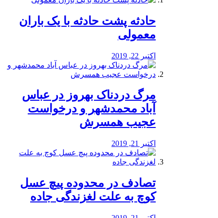
️حادثه پشت حادثه با یک باران
معمولی
اکتبر 22, 2019
مرگ دردناک بهروز در عباس
آباد محمدشهر و درخواست
عجیب همسرش
اکتبر 21, 2019
تصادف در محدوده پیچ عسل
کوچ به علت لغزندگی جاده
اکتبر 21, 2019