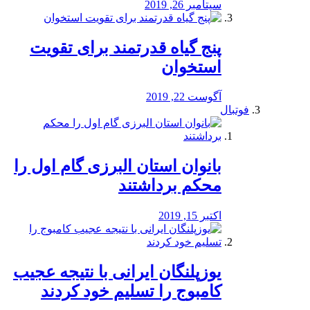
سپتامبر 26, 2019
پنج گیاه قدرتمند برای تقویت
استخوان
آگوست 22, 2019
فوتبال
بانوان استان البرزی گام اول را
محكم برداشتند
اکتبر 15, 2019
یوزپلنگان ایرانی با نتیجه عجیب
کامبوج را تسلیم خود کردند