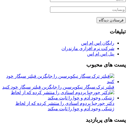
تبلیغات
رایگان اس ام اس
شرکت نرم افزاری مازندران
پنل اس ام اس
پست های محبوب
فیلتر ترک سیگار نیکوپرسین را جایگزین فیلتر سیگار خود کنید
دکتر جورجیا پردوم اسنادی را منتشر کرده که از لحاظ
ژنتیکی وجود آدم و حوا را ثابت میکند
پست های پربازدید