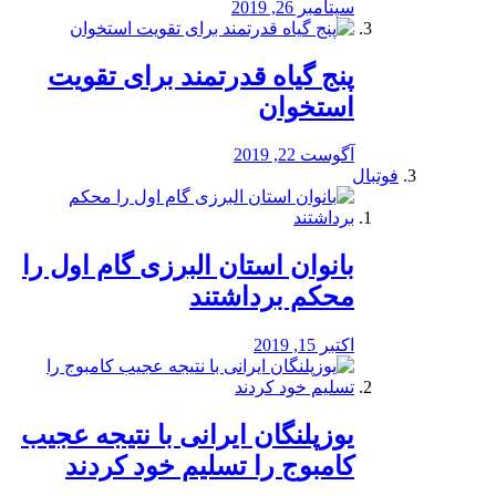
سپتامبر 26, 2019
پنج گیاه قدرتمند برای تقویت
استخوان
آگوست 22, 2019
فوتبال
بانوان استان البرزی گام اول را
محكم برداشتند
اکتبر 15, 2019
یوزپلنگان ایرانی با نتیجه عجیب
کامبوج را تسلیم خود کردند