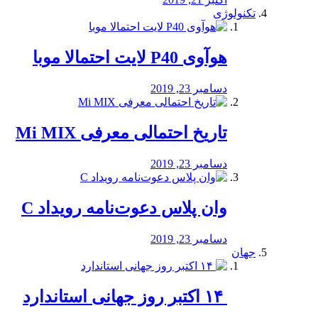
تکنولوژی
هوآوی P40 لایت احتمالا موبا
دسامبر 23, 2019
تاریخ احتمالی معرفی Mi MIX
دسامبر 23, 2019
وان پلاس دعوت‌نامه رویداد C
دسامبر 23, 2019
جهان
‏ ۱۴ اکتبر روز جهانی استاندارد