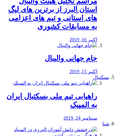
مراسم تجلیل هیئت والیبال
استان البرز از برترین های لیگ
های استانی و تیم های اعزامی
به مسابقات کشوری
اکتبر 16, 2019
جام جهانی والیبال
اکتبر 15, 2019
بسکتبال
راهیابی تیم ملی بسکتبال ایران
به المپیک
سپتامبر 24, 2019
شنا