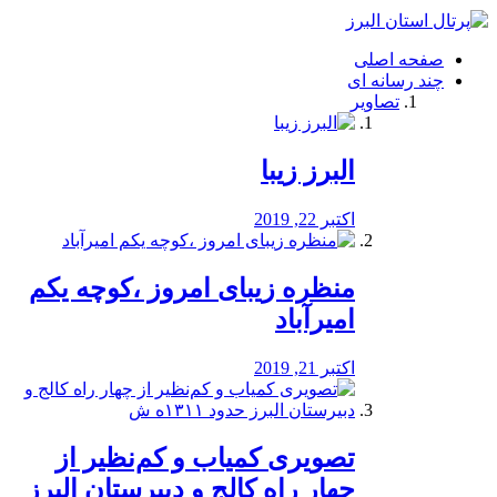
فصد
خون
صفحه اصلی
شرق
چند رسانه ای
تهران
تصاویر
خشکشویی
تصفیه
آب
البرز زیبا
طراحی
سایت
و
اکتبر 22, 2019
سئو
vip
منظره‌‌ زیبای امروز ،کوچه یکم
امیرآباد
اکتبر 21, 2019
️تصویری کمیاب و کم‌نظیر از
چهار راه كالج و دبيرستان البرز