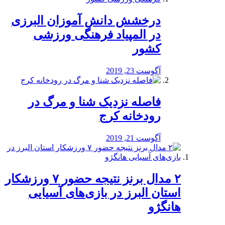
درخشش دانش آموزان البرزی
در المپیاد فرهنگی ورزشی
کشور
آگوست 23, 2019
️فاصله نزدیک شنا و مرگ در
رودخانه کرج
آگوست 21, 2019
۲ مدال برنز نتیجه حضور ۷ ورزشکار
استان البرز در بازی‌های آسیایی
هانگژو