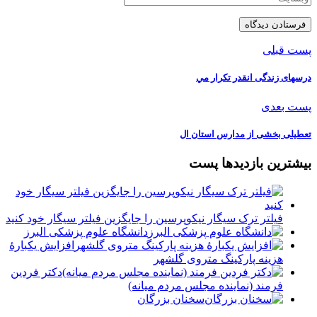
پست قبلی
درسهاى زندگى انقدر تكرار مي
پست بعدی
تعطیلی بخشی از مدارس استان ال
بیشترین بازدیدها پست
فیلتر ترک سیگار نیکوپرسین را جایگزین فیلتر سیگار خود کنید
دانشگاه علوم پزشکی البرز
افزایش یکبارۀ
هزینه پارکینگ متروی گلشهر
دكتر فردين
فرمند (نماينده مجلس مردم میانه)
سخنان بزرگان