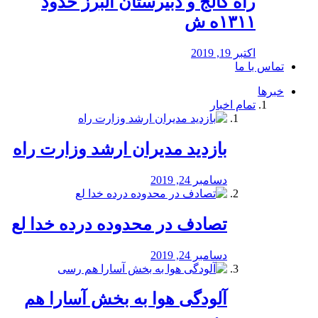
راه كالج و دبيرستان البرز حدود
۱۳۱۱ه ش
اکتبر 19, 2019
تماس با ما
خبرها
تمام اخبار
بازدید مدیران ارشد وزارت راه
دسامبر 24, 2019
تصادف در محدوده درده خدا لع
دسامبر 24, 2019
آلودگی هوا به بخش آسارا هم