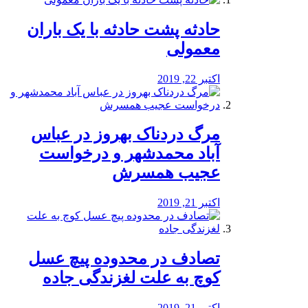
️حادثه پشت حادثه با یک باران
معمولی
اکتبر 22, 2019
مرگ دردناک بهروز در عباس
آباد محمدشهر و درخواست
عجیب همسرش
اکتبر 21, 2019
تصادف در محدوده پیچ عسل
کوچ به علت لغزندگی جاده
اکتبر 21, 2019