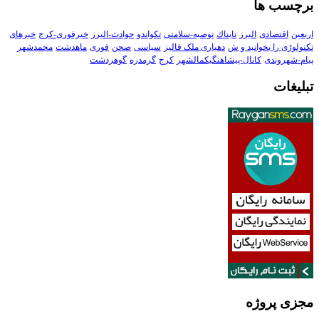
برچسب ها
اربعین
اقتصادی
البرز
تابناك
توصیه-سلامتی
تکواندو
حوادث-البرز
خبرفوری-کرج
خبرهای
تکنولوڑی را بخوانید و ش
دهیاری ملک فالیز
سیاسی
صحن
فوری
ماهدشت
محمدشهر
پیام-شهروندی
کانال-پیشاهنگیکمالشهر
کرج
گرمدره
گوهردشت
تبلیغات
مجزی پروژه