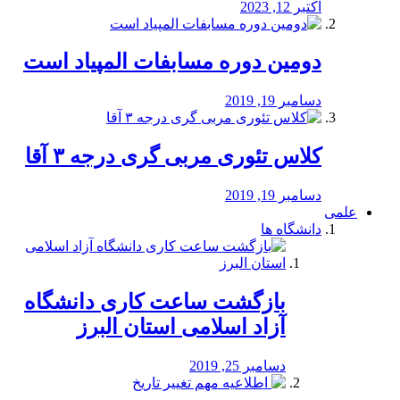
اکتبر 12, 2023
دومین دوره مسابفات المپیاد است
دسامبر 19, 2019
کلاس تئوری مربی گری درجه ۳ آقا
دسامبر 19, 2019
علمی
دانشگاه ها
بازگشت ساعت کاری دانشگاه
آزاد اسلامی استان البرز
دسامبر 25, 2019