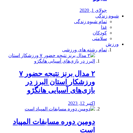
جولای 1, 2020
شیوه زندگی
تمام شیوه زندگی
غذا
کودکان
سلامتی
ورزش
تمام رشته های ورزشی
۲ مدال برنز نتیجه حضور ۷
ورزشکار استان البرز در
بازی‌های آسیایی هانگژو
اکتبر 12, 2023
دومین دوره مسابفات المپیاد
است