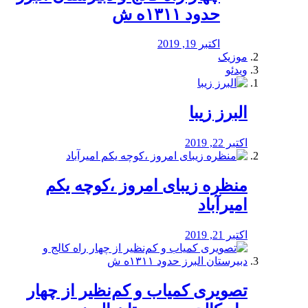
حدود ۱۳۱۱ه ش
اکتبر 19, 2019
موزیک
ویدئو
البرز زیبا
اکتبر 22, 2019
منظره‌‌ زیبای امروز ،کوچه یکم
امیرآباد
اکتبر 21, 2019
️تصویری کمیاب و کم‌نظیر از چهار