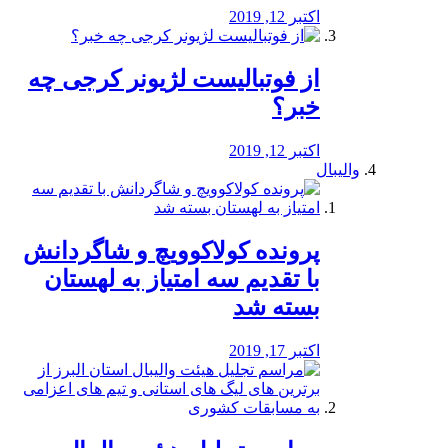
اکتبر 12, 2019
از فوتبالیست لژیونر کرجی چه
خبر؟
اکتبر 12, 2019
والیبال
پرونده کولاکوویچ و شاگردانش
با تقدیم سه امتیاز به لهستان
بسته شد
اکتبر 17, 2019