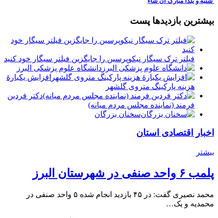
️ شنبه و یلدا مبارک ان شاء
بیشترین بازدیدها پست
فیلتر ترک سیگار نیکوپرسین را جایگزین فیلتر سیگار خود کنید
دانشگاه علوم پزشکی البرز
افزایش یکبارۀ
هزینه پارکینگ متروی گلشهر
دكتر فردين
فرمند (نماينده مجلس مردم میانه)
سخنان بزرگان
اخبار اقتصادی استان
بیشتر
پلمب ۶ واحد صنفی در شهرستان البرز
محمد نصیری گفت: در ۴۵ بازدید انجام شده ۵ واحد صنفی در
محمدیه و یک…