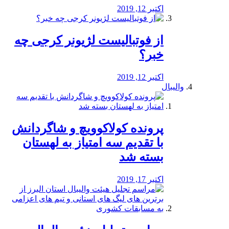
اکتبر 12, 2019
از فوتبالیست لژیونر کرجی چه
خبر؟
اکتبر 12, 2019
والیبال
پرونده کولاکوویچ و شاگردانش
با تقدیم سه امتیاز به لهستان
بسته شد
اکتبر 17, 2019