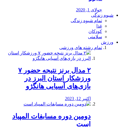
جولای 1, 2020
شیوه زندگی
تمام شیوه زندگی
غذا
کودکان
سلامتی
ورزش
تمام رشته های ورزشی
۲ مدال برنز نتیجه حضور ۷
ورزشکار استان البرز در
بازی‌های آسیایی هانگژو
اکتبر 12, 2023
دومین دوره مسابفات المپیاد
است