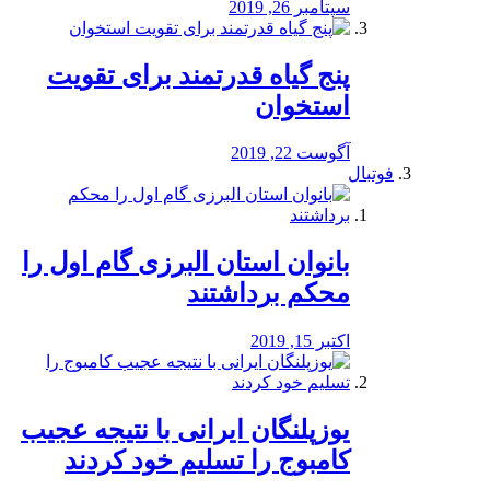
سپتامبر 26, 2019
پنج گیاه قدرتمند برای تقویت
استخوان
آگوست 22, 2019
فوتبال
بانوان استان البرزی گام اول را
محكم برداشتند
اکتبر 15, 2019
یوزپلنگان ایرانی با نتیجه عجیب
کامبوج را تسلیم خود کردند