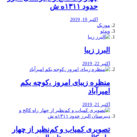
حدود ۱۳۱۱ه ش
اکتبر 19, 2019
موزیک
ویدئو
البرز زیبا
اکتبر 22, 2019
منظره‌‌ زیبای امروز ،کوچه یکم
امیرآباد
اکتبر 21, 2019
️تصویری کمیاب و کم‌نظیر از چهار