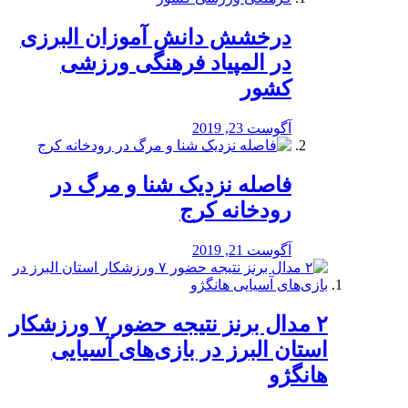
درخشش دانش آموزان البرزی
در المپیاد فرهنگی ورزشی
کشور
آگوست 23, 2019
️فاصله نزدیک شنا و مرگ در
رودخانه کرج
آگوست 21, 2019
۲ مدال برنز نتیجه حضور ۷ ورزشکار
استان البرز در بازی‌های آسیایی
هانگژو