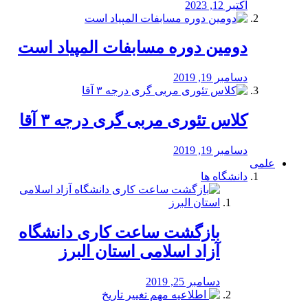
اکتبر 12, 2023
دومین دوره مسابفات المپیاد است
دسامبر 19, 2019
کلاس تئوری مربی گری درجه ۳ آقا
دسامبر 19, 2019
علمی
دانشگاه ها
بازگشت ساعت کاری دانشگاه
آزاد اسلامی استان البرز
دسامبر 25, 2019