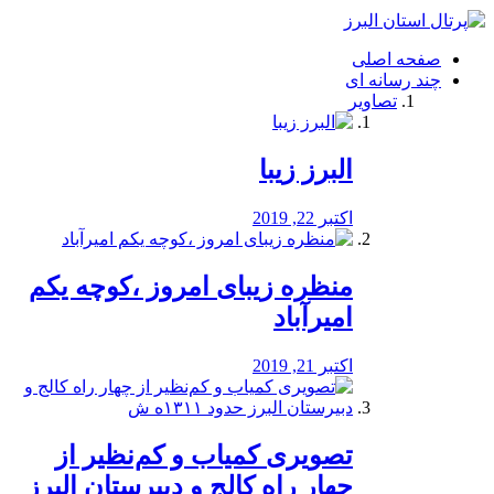
فصد
خون
صفحه اصلی
شرق
چند رسانه ای
تهران
تصاویر
خشکشویی
تصفیه
آب
البرز زیبا
طراحی
سایت
و
اکتبر 22, 2019
سئو
vip
منظره‌‌ زیبای امروز ،کوچه یکم
امیرآباد
اکتبر 21, 2019
️تصویری کمیاب و کم‌نظیر از
چهار راه كالج و دبيرستان البرز