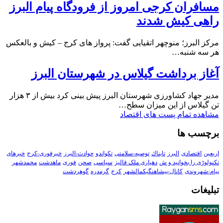
مسافران کرجی امروز از فرودگاه پیام البرز
راهی کیش شدند
مرکز البرز؛ منوچهر اتقیایی گفت: پرواز های کرج – کیش و بالعکس
هر سه شنبه…
آغاز برداشت گیلاس در شهرستان البرز
مدیر جهاد کشاورزی شهرستان البرز پیش بینی کرد بیش از ۳ هزار
تن گیلاس از این میزان سطح…
مشاهده تمام پست های اقتصاد
برچسب ها
اربعین
اقتصادی
البرز
تابناك
توصیه-سلامتی
تکواندو
حوادث-البرز
خبرفوری-کرج
خبرهای
تکنولوڑی را بخوانید و ش
دهیاری ملک فالیز
سیاسی
صحن
فوری
ماهدشت
محمدشهر
پیام-شهروندی
کانال-پیشاهنگیکمالشهر
کرج
گرمدره
گوهردشت
تبلیغات