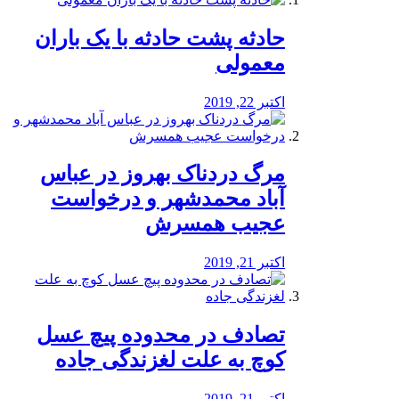
️حادثه پشت حادثه با یک باران
معمولی
اکتبر 22, 2019
مرگ دردناک بهروز در عباس
آباد محمدشهر و درخواست
عجیب همسرش
اکتبر 21, 2019
تصادف در محدوده پیچ عسل
کوچ به علت لغزندگی جاده
اکتبر 21, 2019