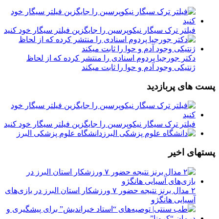
فیلتر ترک سیگار نیکوپرسین را جایگزین فیلتر سیگار خود کنید
دکتر جورجیا پردوم اسنادی را منتشر کرده که از لحاظ
ژنتیکی وجود آدم و حوا را ثابت میکند
پست های پربازدید
فیلتر ترک سیگار نیکوپرسین را جایگزین فیلتر سیگار خود کنید
دانشگاه علوم پزشکی البرز
پستهای اخیر
۲ مدال برنز نتیجه حضور ۷ ورزشکار استان البرز در بازی‌های
آسیایی هانگژو