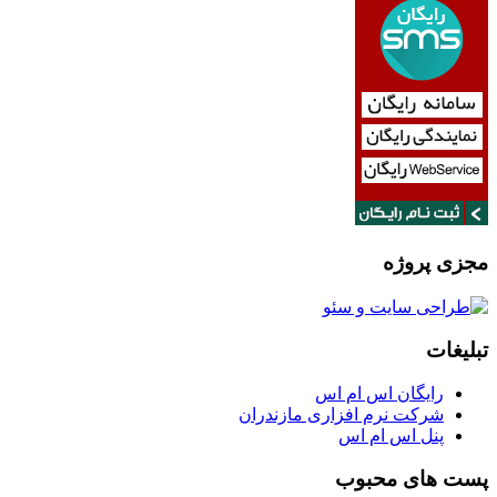
مجزی پروژه
تبلیغات
رایگان اس ام اس
شرکت نرم افزاری مازندران
پنل اس ام اس
پست های محبوب