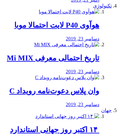
تکنولوژی
هوآوی P40 لایت احتمالا موبا
دسامبر 23, 2019
تاریخ احتمالی معرفی Mi MIX
دسامبر 23, 2019
وان پلاس دعوت‌نامه رویداد C
دسامبر 23, 2019
جهان
‏ ۱۴ اکتبر روز جهانی استاندارد