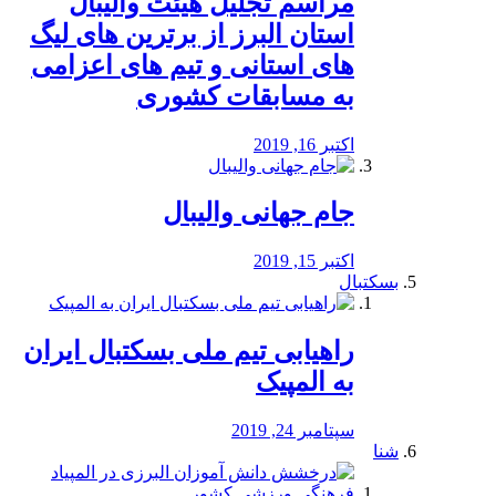
مراسم تجلیل هیئت والیبال
استان البرز از برترین های لیگ
های استانی و تیم های اعزامی
به مسابقات کشوری
اکتبر 16, 2019
جام جهانی والیبال
اکتبر 15, 2019
بسکتبال
راهیابی تیم ملی بسکتبال ایران
به المپیک
سپتامبر 24, 2019
شنا