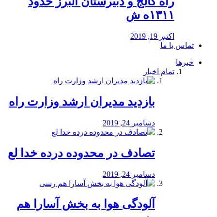
راه كالج و دبيرستان البرز حدود
۱۳۱۱ه ش
اکتبر 19, 2019
تماس با ما
خبرها
تمام اخبار
بازدید مدیران ارشد وزارت راه
دسامبر 24, 2019
تصادف در محدوده درده خدا لع
دسامبر 24, 2019
آلودگی هوا به بخش آسارا هم