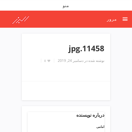
ف
منو
ص
د
مرور
خ
و
ن
ش
11458.jpg
ر
ق
نوشته شده در
دسامبر 24, 2019
0
ت
ه
ر
ا
ن
خ
ش
ک
ش
درباره نویسنده
و
ی
امامی