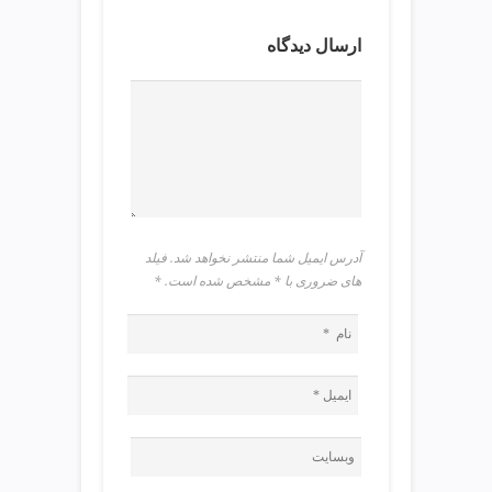
ی
ت
ارسال دیدگاه
ص
ف
ی
ه
آ
ب
ط
ر
ا
آدرس ایمیل شما منتشر نخواهد شد. فیلد
ح
های ضروری با * مشخص شده است.
*
ی
س
ا
ی
ت
و
س
ئ
و