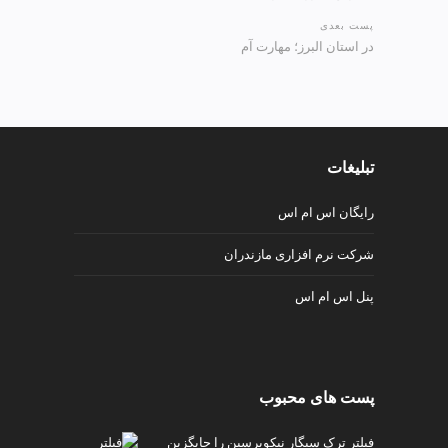
پست بعدی
در استان البرز؛ مهارت آم
تبلیغات
رایگان اس ام اس
شرکت نرم افزاری مازندران
پنل اس ام اس
پست های محبوب
فیلتر ترک سیگار نیکوپرسین را جایگزین