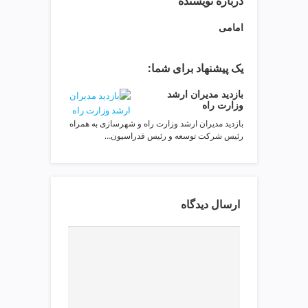
درباره نویسنده
ت
ص
امامی
ف
ی
ه
یک پیشنهاد برای شما:
آ
ب
بازدید مدیران ارشد
ط
وزارت راه
ر
بازدید مدیران ارشد وزارت راه و شهرسازی به همراه
ا
رئیس شرکت توسعه و رئیس فدراسیون…
ح
ی
س
ا
ارسال دیدگاه
ی
ت
و
س
ئ
و
v
i