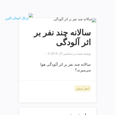
ف
ص
د
خ
و
سالانه چند نفر بر
ن
ش
اثر آلودگی
ر
ق
ت
نوشته شده در
دسامبر 23, 2019
0
ه
ر
سالانه چند نفر بر اثر آلودگی هوا
ا
می‌میرند؟
ن
خ
ش
ک
اخبار استان
ش
و
ی
ی