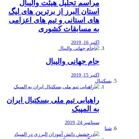
مراسم تجلیل هیئت والیبال
استان البرز از برترین های لیگ
های استانی و تیم های اعزامی
به مسابقات کشوری
اکتبر 16, 2019
جام جهانی والیبال
اکتبر 15, 2019
بسکتبال
راهیابی تیم ملی بسکتبال ایران
به المپیک
سپتامبر 24, 2019
شنا