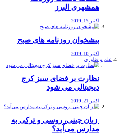
همشهری البرز
اکتبر 15, 2019
پیشخوان روزنامه های صبح
اکتبر 10, 2019
علم و فناوری
نظارت بر فضای سبز کرج
دیجیتالی می شود
اکتبر 21, 2019
️ زبان چینی، روسی و ترکی به
مدارس می‌آید؟