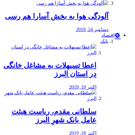
آلودگی هوا به بخش آسارا هم رسی
دسامبر 24, 2019
اقتصاد
بانک
️اعطا تسیهلات به مشاغل خانگی
در استان البرز
اکتبر 19, 2019
سلطانی مقدم، ریاست هیئت
عامل بانک شهرِ البرز
اکتبر 18, 2019