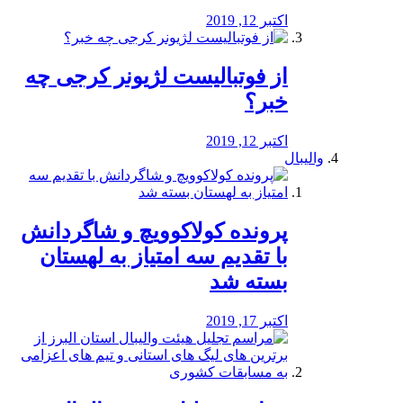
اکتبر 12, 2019
از فوتبالیست لژیونر کرجی چه
خبر؟
اکتبر 12, 2019
والیبال
پرونده کولاکوویچ و شاگردانش
با تقدیم سه امتیاز به لهستان
بسته شد
اکتبر 17, 2019