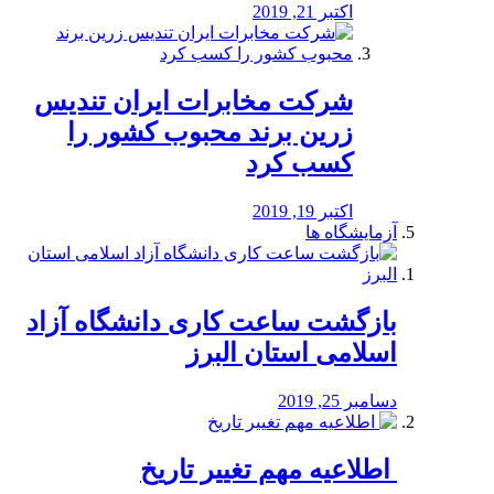
اکتبر 21, 2019
شرکت مخابرات ایران تندیس
زرین برند محبوب کشور را
کسب کرد
اکتبر 19, 2019
آزمایشگاه ها
بازگشت ساعت کاری دانشگاه آزاد
اسلامی استان البرز
دسامبر 25, 2019
️ اطلاعیه مهم تغییر تاریخ