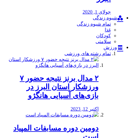
جولای 1, 2020
شیوه زندگی
تمام شیوه زندگی
غذا
کودکان
سلامتی
ورزش
تمام رشته های ورزشی
۲ مدال برنز نتیجه حضور ۷
ورزشکار استان البرز در
بازی‌های آسیایی هانگژو
اکتبر 12, 2023
دومین دوره مسابفات المپیاد
است