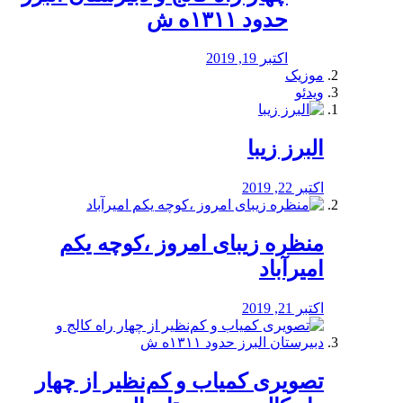
حدود ۱۳۱۱ه ش
اکتبر 19, 2019
موزیک
ویدئو
البرز زیبا
اکتبر 22, 2019
منظره‌‌ زیبای امروز ،کوچه یکم
امیرآباد
اکتبر 21, 2019
️تصویری کمیاب و کم‌نظیر از چهار