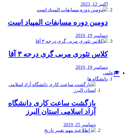
اکتبر 12, 2023
دومین دوره مسابفات المپیاد است
دسامبر 19, 2019
کلاس تئوری مربی گری درجه ۳ آقا
دسامبر 19, 2019
علمی
دانشگاه ها
بازگشت ساعت کاری دانشگاه
آزاد اسلامی استان البرز
دسامبر 25, 2019