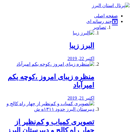
فصد
خون
صفحه اصلی
شرق
چند رسانه ای
تهران
تصاویر
خشکشویی
تصفیه
آب
البرز زیبا
طراحی
سایت
و
اکتبر 22, 2019
سئو
vip
منظره‌‌ زیبای امروز ،کوچه یکم
امیرآباد
اکتبر 21, 2019
️تصویری کمیاب و کم‌نظیر از
چهار راه كالج و دبيرستان البرز