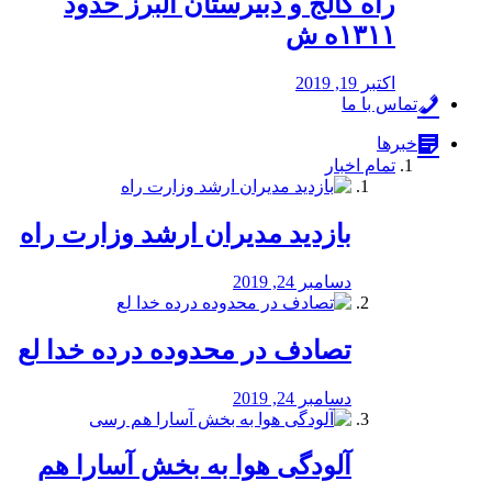
راه كالج و دبيرستان البرز حدود
۱۳۱۱ه ش
اکتبر 19, 2019
تماس با ما
خبرها
تمام اخبار
بازدید مدیران ارشد وزارت راه
دسامبر 24, 2019
تصادف در محدوده درده خدا لع
دسامبر 24, 2019
آلودگی هوا به بخش آسارا هم