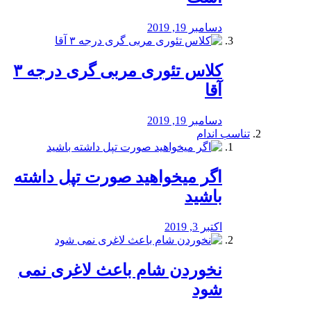
دسامبر 19, 2019
کلاس تئوری مربی گری درجه ۳
آقا
دسامبر 19, 2019
تناسب اندام
اگر میخواهید صورت تپل داشته
باشید
اکتبر 3, 2019
نخوردن شام باعث لاغری نمی
‌شود