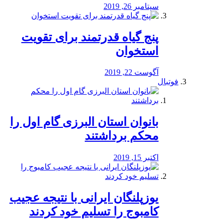
سپتامبر 26, 2019
پنج گیاه قدرتمند برای تقویت
استخوان
آگوست 22, 2019
فوتبال
بانوان استان البرزی گام اول را
محكم برداشتند
اکتبر 15, 2019
یوزپلنگان ایرانی با نتیجه عجیب
کامبوج را تسلیم خود کردند