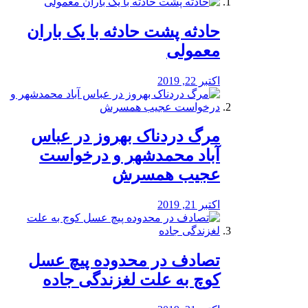
️حادثه پشت حادثه با یک باران
معمولی
اکتبر 22, 2019
مرگ دردناک بهروز در عباس
آباد محمدشهر و درخواست
عجیب همسرش
اکتبر 21, 2019
تصادف در محدوده پیچ عسل
کوچ به علت لغزندگی جاده