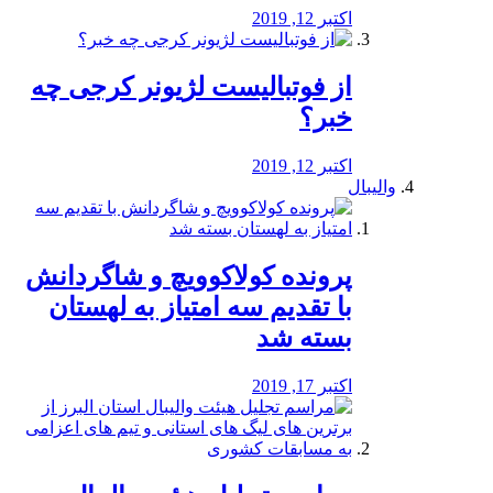
اکتبر 12, 2019
از فوتبالیست لژیونر کرجی چه
خبر؟
اکتبر 12, 2019
والیبال
پرونده کولاکوویچ و شاگردانش
با تقدیم سه امتیاز به لهستان
بسته شد
اکتبر 17, 2019