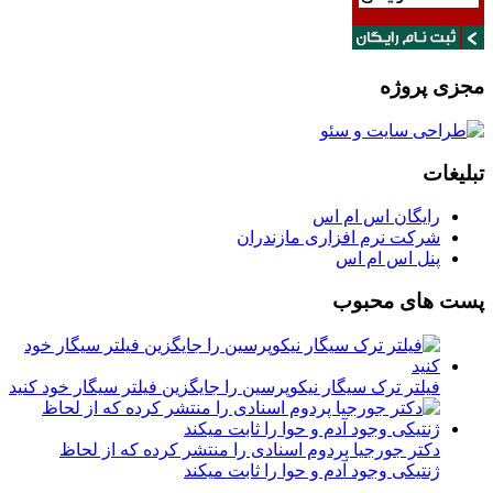
مجزی پروژه
تبلیغات
رایگان اس ام اس
شرکت نرم افزاری مازندران
پنل اس ام اس
پست های محبوب
فیلتر ترک سیگار نیکوپرسین را جایگزین فیلتر سیگار خود کنید
دکتر جورجیا پردوم اسنادی را منتشر کرده که از لحاظ
ژنتیکی وجود آدم و حوا را ثابت میکند