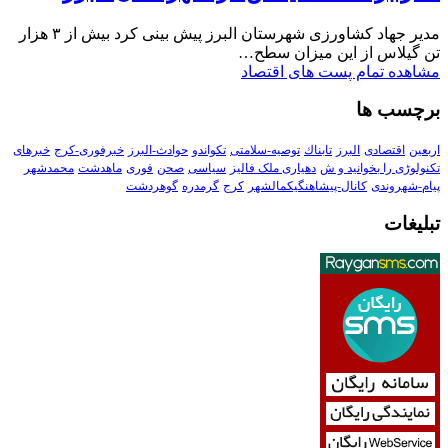
مدیر جهاد کشاورزی شهرستان البرز پیش بینی کرد بیش از ۳ هزار
تن گیلاس از این میزان سطح…
مشاهده تمام پست های اقتصاد
برچسب ها
اربعین
اقتصادی
البرز
تابناك
توصیه-سلامتی
تکواندو
حوادث-البرز
خبرفوری-کرج
خبرهای
تکنولوڑی را بخوانید و ش
دهیاری ملک فالیز
سیاسی
صحن
فوری
ماهدشت
محمدشهر
پیام-شهروندی
کانال-پیشاهنگیکمالشهر
کرج
گرمدره
گوهردشت
تبلیغات