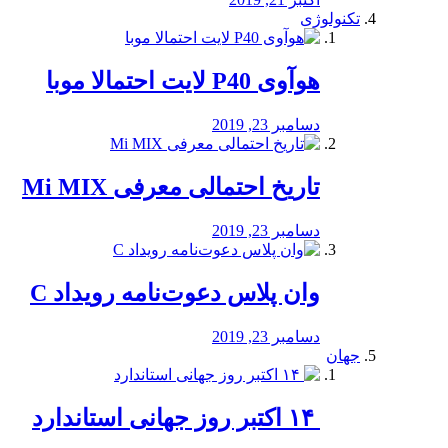
تکنولوژی
هوآوی P40 لایت احتمالا موبا
دسامبر 23, 2019
تاریخ احتمالی معرفی Mi MIX
دسامبر 23, 2019
وان پلاس دعوت‌نامه رویداد C
دسامبر 23, 2019
جهان
‏ ۱۴ اکتبر روز جهانی استاندارد