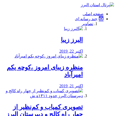
فصد
خون
صفحه اصلی
شرق
چند رسانه ای
تهران
تصاویر
خشکشویی
تصفیه
آب
البرز زیبا
طراحی
سایت
و
اکتبر 22, 2019
سئو
vip
منظره‌‌ زیبای امروز ،کوچه یکم
امیرآباد
اکتبر 21, 2019
️تصویری کمیاب و کم‌نظیر از
چهار راه كالج و دبيرستان البرز