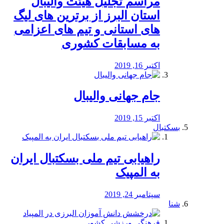
مراسم تجلیل هیئت والیبال
استان البرز از برترین های لیگ
های استانی و تیم های اعزامی
به مسابقات کشوری
اکتبر 16, 2019
جام جهانی والیبال
اکتبر 15, 2019
بسکتبال
راهیابی تیم ملی بسکتبال ایران
به المپیک
سپتامبر 24, 2019
شنا