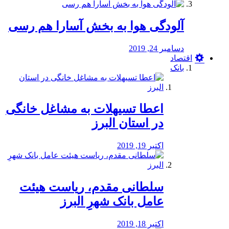
آلودگی هوا به بخش آسارا هم رسی
دسامبر 24, 2019
اقتصاد
بانک
️اعطا تسیهلات به مشاغل خانگی
در استان البرز
اکتبر 19, 2019
سلطانی مقدم، ریاست هیئت
عامل بانک شهرِ البرز
اکتبر 18, 2019