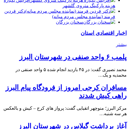
افزایش یکبارۀ
هزینه پارکینگ متروی گلشهر
دكتر فردين
فرمند (نماينده مجلس مردم میانه)
سخنان بزرگان
اخبار اقتصادی استان
بیشتر
پلمب ۶ واحد صنفی در شهرستان البرز
محمد نصیری گفت: در ۴۵ بازدید انجام شده ۵ واحد صنفی در
محمدیه و یک…
مسافران کرجی امروز از فرودگاه پیام البرز
راهی کیش شدند
مرکز البرز؛ منوچهر اتقیایی گفت: پرواز های کرج – کیش و بالعکس
هر سه شنبه…
آغاز برداشت گیلاس در شهرستان البرز