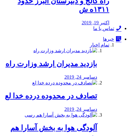
راه كالج و دبيرستان البرز حدود
۱۳۱۱ه ش
اکتبر 19, 2019
تماس با ما
خبرها
تمام اخبار
بازدید مدیران ارشد وزارت راه
دسامبر 24, 2019
تصادف در محدوده درده خدا لع
دسامبر 24, 2019
آلودگی هوا به بخش آسارا هم