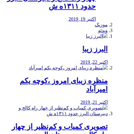
حدود ۱۳۱۱ه ش
اکتبر 19, 2019
موزیک
ویدئو
البرز زیبا
اکتبر 22, 2019
منظره‌‌ زیبای امروز ،کوچه یکم
امیرآباد
اکتبر 21, 2019
️تصویری کمیاب و کم‌نظیر از چهار