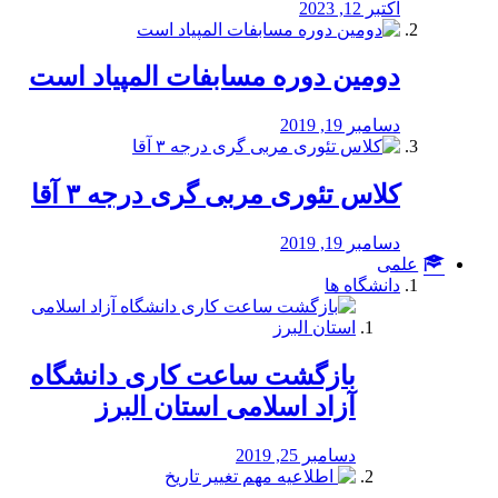
اکتبر 12, 2023
دومین دوره مسابفات المپیاد است
دسامبر 19, 2019
کلاس تئوری مربی گری درجه ۳ آقا
دسامبر 19, 2019
علمی
دانشگاه ها
بازگشت ساعت کاری دانشگاه
آزاد اسلامی استان البرز
دسامبر 25, 2019