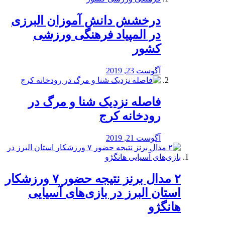
درخشش دانش آموزان البرزی
در المپیاد فرهنگی ورزشی
کشور
آگوست 23, 2019
️فاصله نزدیک شنا و مرگ در
رودخانه کرج
آگوست 21, 2019
۲ مدال برنز نتیجه حضور ۷ ورزشکار
استان البرز در بازی‌های آسیایی
هانگژو