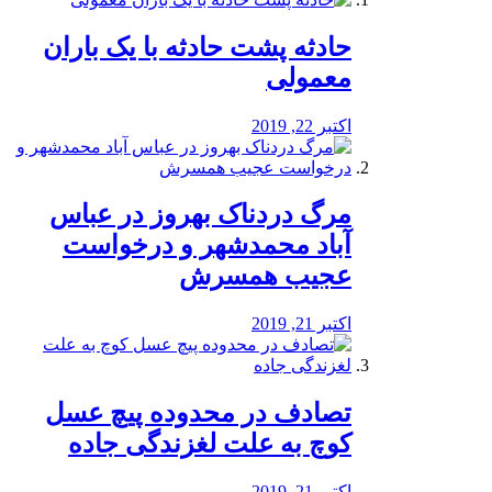
️حادثه پشت حادثه با یک باران
معمولی
اکتبر 22, 2019
مرگ دردناک بهروز در عباس
آباد محمدشهر و درخواست
عجیب همسرش
اکتبر 21, 2019
تصادف در محدوده پیچ عسل
کوچ به علت لغزندگی جاده
اکتبر 21, 2019