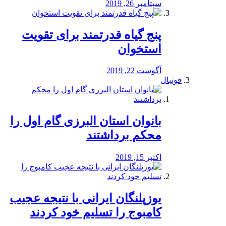
سپتامبر 26, 2019
پنج گیاه قدرتمند برای تقویت
استخوان
آگوست 22, 2019
فوتبال
بانوان استان البرزی گام اول را
محكم برداشتند
اکتبر 15, 2019
یوزپلنگان ایرانی با نتیجه عجیب
کامبوج را تسلیم خود کردند