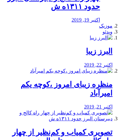
حدود ۱۳۱۱ه ش
اکتبر 19, 2019
موزیک
ویدئو
البرز زیبا
اکتبر 22, 2019
منظره‌‌ زیبای امروز ،کوچه یکم
امیرآباد
اکتبر 21, 2019
️تصویری کمیاب و کم‌نظیر از چهار