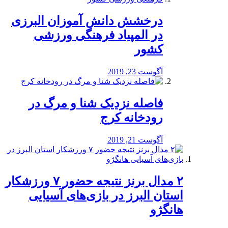
درخشش دانش آموزان البرزی
در المپیاد فرهنگی ورزشی
کشور
آگوست 23, 2019
️فاصله نزدیک شنا و مرگ در
رودخانه کرج
آگوست 21, 2019
۲ مدال برنز نتیجه حضور ۷ ورزشکار
استان البرز در بازی‌های آسیایی
هانگژو