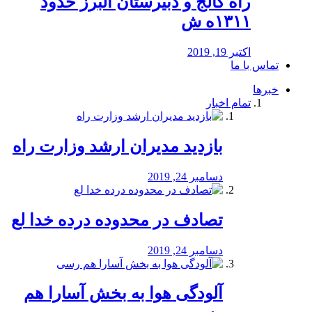
راه كالج و دبيرستان البرز حدود
۱۳۱۱ه ش
اکتبر 19, 2019
تماس با ما
خبرها
تمام اخبار
بازدید مدیران ارشد وزارت راه
دسامبر 24, 2019
تصادف در محدوده درده خدا لع
دسامبر 24, 2019
آلودگی هوا به بخش آسارا هم