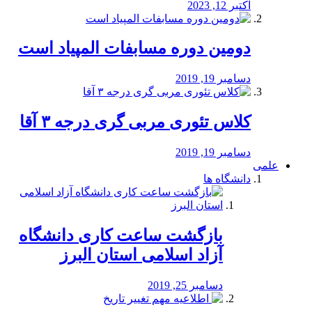
اکتبر 12, 2023
دومین دوره مسابفات المپیاد است
دسامبر 19, 2019
کلاس تئوری مربی گری درجه ۳ آقا
دسامبر 19, 2019
علمی
دانشگاه ها
بازگشت ساعت کاری دانشگاه
آزاد اسلامی استان البرز
دسامبر 25, 2019