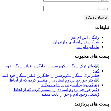
تبلیغات
رایگان اس ام اس
شرکت نرم افزاری مازندران
پنل اس ام اس
پست های محبوب
فیلتر ترک سیگار نیکوپرسین را جایگزین فیلتر سیگار خود کنید
دکتر جورجیا پردوم اسنادی را منتشر کرده که از لحاظ
ژنتیکی وجود آدم و حوا را ثابت میکند
پست های پربازدید