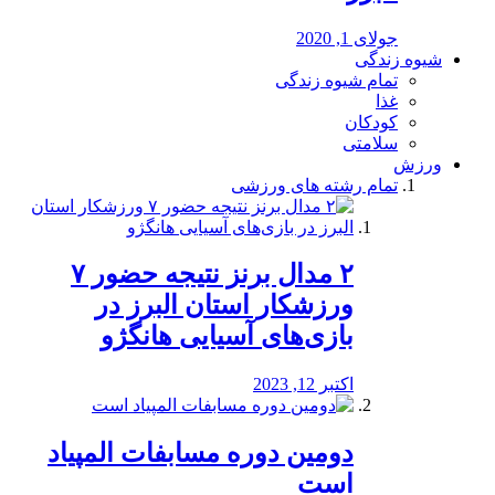
جولای 1, 2020
شیوه زندگی
تمام شیوه زندگی
غذا
کودکان
سلامتی
ورزش
تمام رشته های ورزشی
۲ مدال برنز نتیجه حضور ۷
ورزشکار استان البرز در
بازی‌های آسیایی هانگژو
اکتبر 12, 2023
دومین دوره مسابفات المپیاد
است