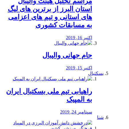
مراسم تجلیل هیئت والیبال
استان البرز از برترین های لیگ
های استانی و تیم های اعزامی
به مسابقات کشوری
اکتبر 16, 2019
جام جهانی والیبال
اکتبر 15, 2019
بسکتبال
راهیابی تیم ملی بسکتبال ایران
به المپیک
سپتامبر 24, 2019
شنا