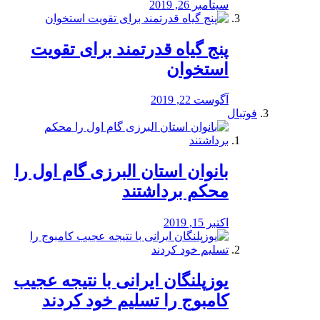
سپتامبر 26, 2019
پنج گیاه قدرتمند برای تقویت
استخوان
آگوست 22, 2019
فوتبال
بانوان استان البرزی گام اول را
محكم برداشتند
اکتبر 15, 2019
یوزپلنگان ایرانی با نتیجه عجیب
کامبوج را تسلیم خود کردند