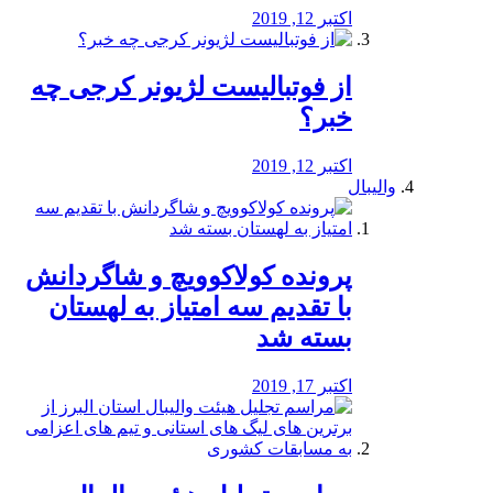
اکتبر 12, 2019
از فوتبالیست لژیونر کرجی چه
خبر؟
اکتبر 12, 2019
والیبال
پرونده کولاکوویچ و شاگردانش
با تقدیم سه امتیاز به لهستان
بسته شد
اکتبر 17, 2019