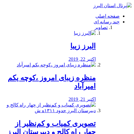
فصد
خون
صفحه اصلی
شرق
چند رسانه ای
تهران
تصاویر
خشکشویی
تصفیه
آب
البرز زیبا
طراحی
سایت
و
اکتبر 22, 2019
سئو
vip
منظره‌‌ زیبای امروز ،کوچه یکم
امیرآباد
اکتبر 21, 2019
️تصویری کمیاب و کم‌نظیر از
چهار راه كالج و دبيرستان البرز