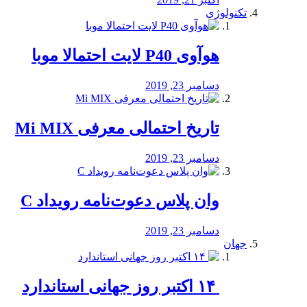
تکنولوژی
هوآوی P40 لایت احتمالا موبا
دسامبر 23, 2019
تاریخ احتمالی معرفی Mi MIX
دسامبر 23, 2019
وان پلاس دعوت‌نامه رویداد C
دسامبر 23, 2019
جهان
‏ ۱۴ اکتبر روز جهانی استاندارد