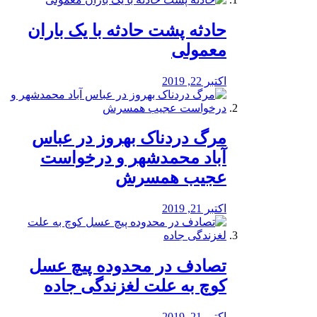
️حادثه پشت حادثه با یک باران
معمولی
اکتبر 22, 2019
مرگ دردناک بهروز در عباس
آباد محمدشهر و درخواست
عجیب همسرش
اکتبر 21, 2019
تصادف در محدوده پیچ عسل
کوچ به علت لغزندگی جاده
اکتبر 21, 2019