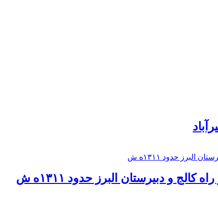
رآباد
كالج و دبيرستان البرز حدود ۱۳۱۱ه ش