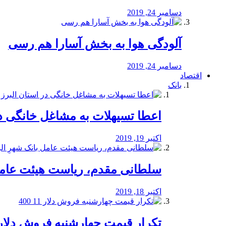
دسامبر 24, 2019
آلودگی هوا به بخش آسارا هم رسی
دسامبر 24, 2019
اقتصاد
بانک
️اعطا تسیهلات به مشاغل خانگی در
اکتبر 19, 2019
سلطانی مقدم، ریاست هیئت عامل 
اکتبر 18, 2019
تکرار قیمت چهارشنبه فروش دلار 11 00