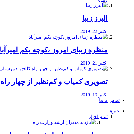
البرز زیبا
اکتبر 22, 2019
منظره‌‌ زیبای امروز ،کوچه یکم امیرآبا
اکتبر 21, 2019
️تصویری کمیاب و کم‌نظیر از چهار راه كالج
اکتبر 19, 2019
تماس با ما
خبرها
تمام اخبار