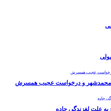
سی
مولی
اد محمدشهر و درخواست عجیب همسرش
به علت لغزندگی جاده