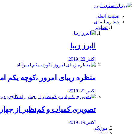
فصد
خون
صفحه اصلی
شرق
چند رسانه ای
تهران
تصاویر
خشکشویی
تصفیه
آب
البرز زیبا
طراحی
سایت
و
اکتبر 22, 2019
سئو
vip
منظره‌‌ زیبای امروز ،کوچه یکم امی
اکتبر 21, 2019
️تصویری کمیاب و کم‌نظیر از چهار راه 
اکتبر 19, 2019
موزیک
ویدئو