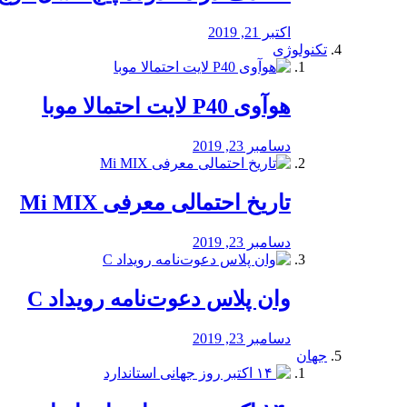
اکتبر 21, 2019
تکنولوژی
هوآوی P40 لایت احتمالا موبا
دسامبر 23, 2019
تاریخ احتمالی معرفی Mi MIX
دسامبر 23, 2019
وان پلاس دعوت‌نامه رویداد C
دسامبر 23, 2019
جهان