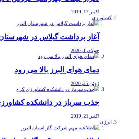
اکتبر 17, 2019
کشاورزی
آغاز برداشت گیلاس در شهرستان 
جولای 1, 2020
دمای هوای البرز بالا می رود
ژوئن 25, 2020
جذب سرباز در دانشکده کشاورز
اکتبر 21, 2019
انرژی