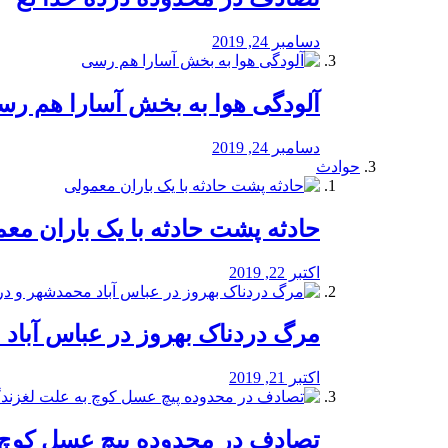
دسامبر 24, 2019
آلودگی هوا به بخش آسارا هم ر
دسامبر 24, 2019
حوادث
️حادثه پشت حادثه با یک باران مع
اکتبر 22, 2019
مرگ دردناک بهروز در عباس آب
اکتبر 21, 2019
تصادف در محدوده پیچ عسل کوچ 