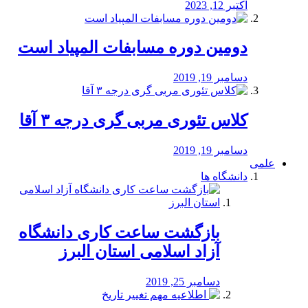
اکتبر 12, 2023
دومین دوره مسابفات المپیاد است
دسامبر 19, 2019
کلاس تئوری مربی گری درجه ۳ آقا
دسامبر 19, 2019
علمی
دانشگاه ها
بازگشت ساعت کاری دانشگاه
آزاد اسلامی استان البرز
دسامبر 25, 2019