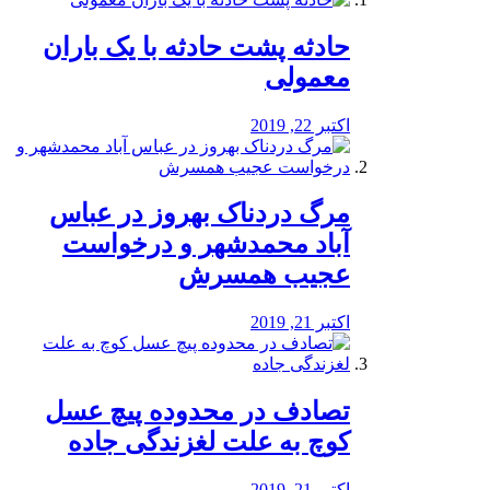
️حادثه پشت حادثه با یک باران
معمولی
اکتبر 22, 2019
مرگ دردناک بهروز در عباس
آباد محمدشهر و درخواست
عجیب همسرش
اکتبر 21, 2019
تصادف در محدوده پیچ عسل
کوچ به علت لغزندگی جاده
اکتبر 21, 2019