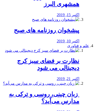
همشهری البرز
اکتبر 15, 2019
پیشخوان روزنامه های صبح
اکتبر 10, 2019
علم و فناوری
نظارت بر فضای سبز کرج
دیجیتالی می شود
اکتبر 21, 2019
️ زبان چینی، روسی و ترکی به
مدارس می‌آید؟