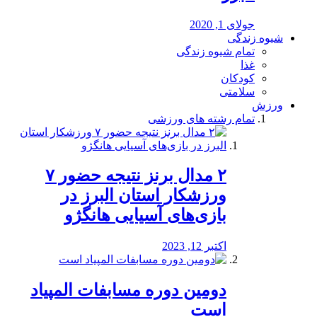
جولای 1, 2020
شیوه زندگی
تمام شیوه زندگی
غذا
کودکان
سلامتی
ورزش
تمام رشته های ورزشی
۲ مدال برنز نتیجه حضور ۷
ورزشکار استان البرز در
بازی‌های آسیایی هانگژو
اکتبر 12, 2023
دومین دوره مسابفات المپیاد
است