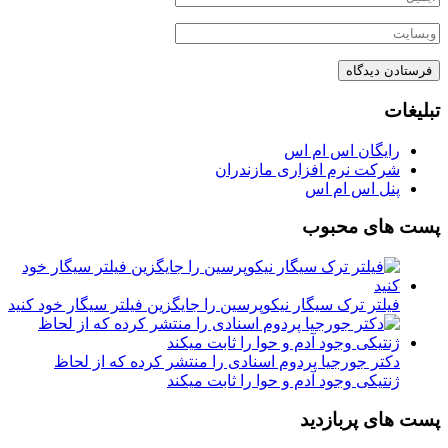
تبلیغات
رایگان اس ام اس
شرکت نرم افزاری مازندران
پنل اس ام اس
پست های محبوب
فیلتر ترک سیگار نیکوپرسین را جایگزین فیلتر سیگار خود کنید
دکتر جورجیا پردوم اسنادی را منتشر کرده که از لحاظ
ژنتیکی وجود آدم و حوا را ثابت میکند
پست های پربازدید