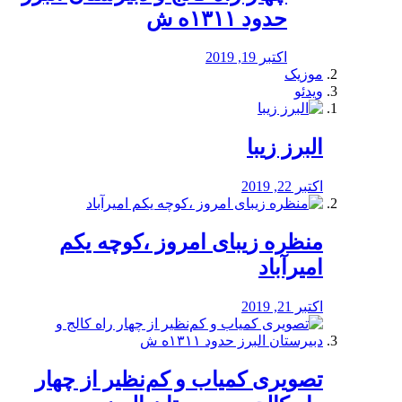
حدود ۱۳۱۱ه ش
اکتبر 19, 2019
موزیک
ویدئو
البرز زیبا
اکتبر 22, 2019
منظره‌‌ زیبای امروز ،کوچه یکم
امیرآباد
اکتبر 21, 2019
️تصویری کمیاب و کم‌نظیر از چهار