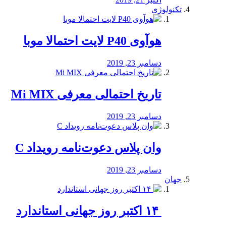
تکنولوژی
هوآوی P40 لایت احتمالا موبا
دسامبر 23, 2019
تاریخ احتمالی معرفی Mi MIX
دسامبر 23, 2019
وان پلاس دعوت‌نامه رویداد C
دسامبر 23, 2019
جهان
‏ ۱۴ اکتبر روز جهانی استاندارد