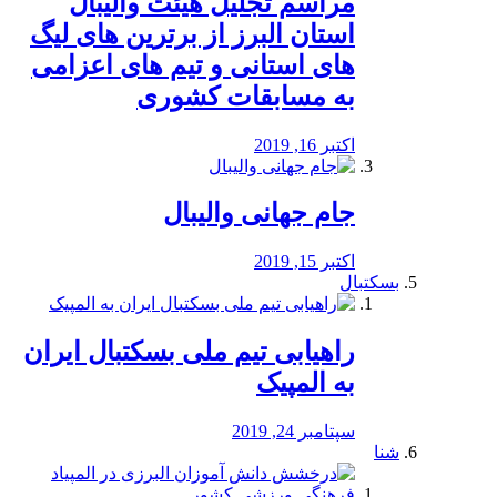
مراسم تجلیل هیئت والیبال
استان البرز از برترین های لیگ
های استانی و تیم های اعزامی
به مسابقات کشوری
اکتبر 16, 2019
جام جهانی والیبال
اکتبر 15, 2019
بسکتبال
راهیابی تیم ملی بسکتبال ایران
به المپیک
سپتامبر 24, 2019
شنا