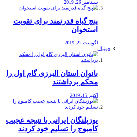
سپتامبر 26, 2019
پنج گیاه قدرتمند برای تقویت
استخوان
آگوست 22, 2019
فوتبال
بانوان استان البرزی گام اول را
محكم برداشتند
اکتبر 15, 2019
یوزپلنگان ایرانی با نتیجه عجیب
کامبوج را تسلیم خود کردند