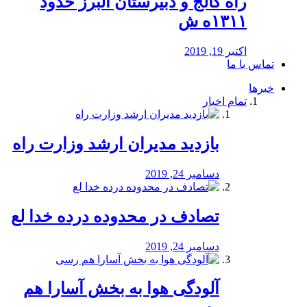
راه كالج و دبيرستان البرز حدود
۱۳۱۱ه ش
اکتبر 19, 2019
تماس با ما
خبرها
تمام اخبار
بازدید مدیران ارشد وزارت راه
دسامبر 24, 2019
تصادف در محدوده درده خدا لع
دسامبر 24, 2019
آلودگی هوا به بخش آسارا هم