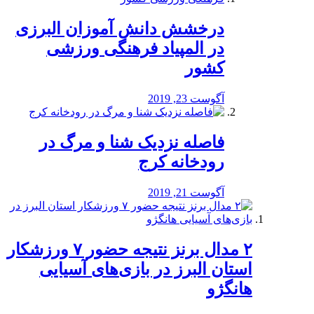
درخشش دانش آموزان البرزی
در المپیاد فرهنگی ورزشی
کشور
آگوست 23, 2019
️فاصله نزدیک شنا و مرگ در
رودخانه کرج
آگوست 21, 2019
۲ مدال برنز نتیجه حضور ۷ ورزشکار
استان البرز در بازی‌های آسیایی
هانگژو