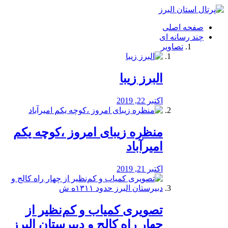
فصد
خون
صفحه اصلی
شرق
چند رسانه ای
تهران
تصاویر
خشکشویی
تصفیه
آب
البرز زیبا
طراحی
سایت
و
اکتبر 22, 2019
سئو
vip
منظره‌‌ زیبای امروز ،کوچه یکم
امیرآباد
اکتبر 21, 2019
️تصویری کمیاب و کم‌نظیر از
چهار راه كالج و دبيرستان البرز