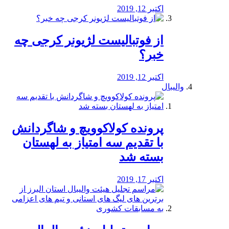
اکتبر 12, 2019
از فوتبالیست لژیونر کرجی چه
خبر؟
اکتبر 12, 2019
والیبال
پرونده کولاکوویچ و شاگردانش
با تقدیم سه امتیاز به لهستان
بسته شد
اکتبر 17, 2019