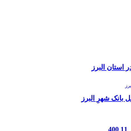
 استان البرز
بانک شهرِ البرز
4