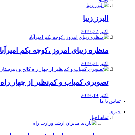
البرز زیبا
اکتبر 22, 2019
منظره‌‌ زیبای امروز ،کوچه یکم امیرآبا
اکتبر 21, 2019
️تصویری کمیاب و کم‌نظیر از چهار راه كالج
اکتبر 19, 2019
تماس با ما
خبرها
تمام اخبار