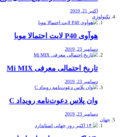
اکتبر 21, 2019
تکنولوژی
هوآوی P40 لایت احتمالا موبا
دسامبر 23, 2019
تاریخ احتمالی معرفی Mi MIX
دسامبر 23, 2019
وان پلاس دعوت‌نامه رویداد C
دسامبر 23, 2019
جهان