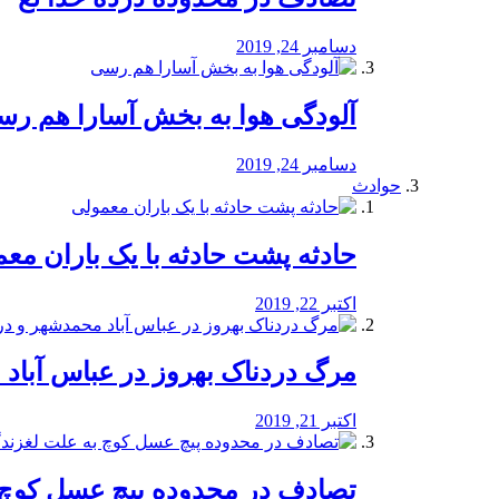
دسامبر 24, 2019
آلودگی هوا به بخش آسارا هم ر
دسامبر 24, 2019
حوادث
️حادثه پشت حادثه با یک باران مع
اکتبر 22, 2019
مرگ دردناک بهروز در عباس آب
اکتبر 21, 2019
تصادف در محدوده پیچ عسل کوچ 