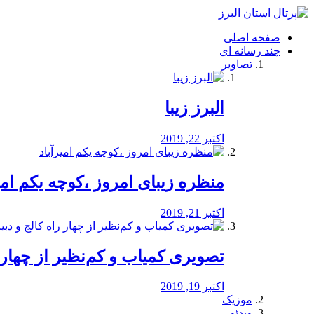
فصد
خون
صفحه اصلی
شرق
چند رسانه ای
تهران
تصاویر
خشکشویی
تصفیه
آب
البرز زیبا
طراحی
سایت
و
اکتبر 22, 2019
سئو
vip
منظره‌‌ زیبای امروز ،کوچه یکم امی
اکتبر 21, 2019
️تصویری کمیاب و کم‌نظیر از چهار راه 
اکتبر 19, 2019
موزیک
ویدئو