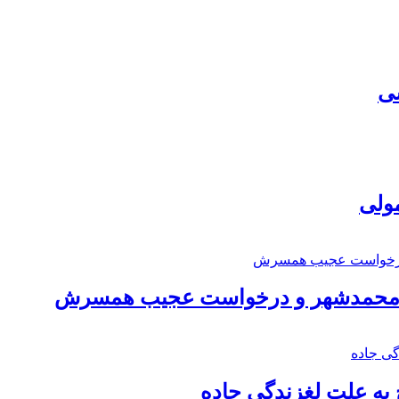
سی
مولی
اد محمدشهر و درخواست عجیب همسرش
به علت لغزندگی جاده