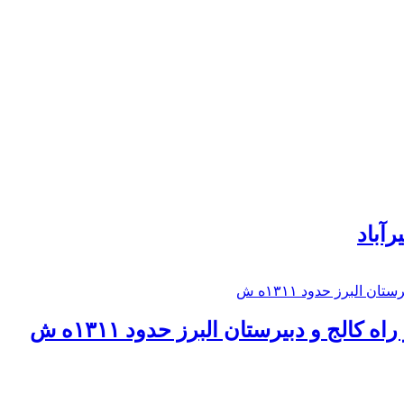
رآباد
كالج و دبيرستان البرز حدود ۱۳۱۱ه ش