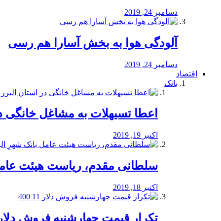
دسامبر 24, 2019
آلودگی هوا به بخش آسارا هم رسی
دسامبر 24, 2019
اقتصاد
بانک
️اعطا تسیهلات به مشاغل خانگی در
اکتبر 19, 2019
سلطانی مقدم، ریاست هیئت عامل 
اکتبر 18, 2019
تکرار قیمت چهارشنبه فروش دلار 11 00