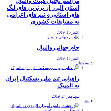
مراسم تجلیل هیئت والیبال
استان البرز از برترین های لیگ
های استانی و تیم های اعزامی
به مسابقات کشوری
اکتبر 16, 2019
جام جهانی والیبال
اکتبر 15, 2019
بسکتبال
راهیابی تیم ملی بسکتبال ایران
به المپیک
سپتامبر 24, 2019
شنا