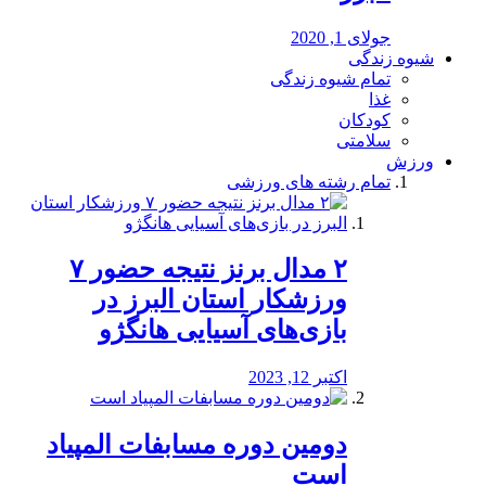
جولای 1, 2020
شیوه زندگی
تمام شیوه زندگی
غذا
کودکان
سلامتی
ورزش
تمام رشته های ورزشی
۲ مدال برنز نتیجه حضور ۷
ورزشکار استان البرز در
بازی‌های آسیایی هانگژو
اکتبر 12, 2023
دومین دوره مسابفات المپیاد
است