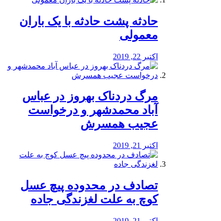
️حادثه پشت حادثه با یک باران
معمولی
اکتبر 22, 2019
مرگ دردناک بهروز در عباس
آباد محمدشهر و درخواست
عجیب همسرش
اکتبر 21, 2019
تصادف در محدوده پیچ عسل
کوچ به علت لغزندگی جاده
اکتبر 21, 2019