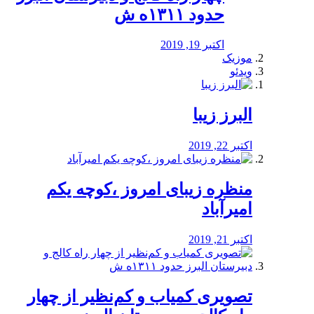
حدود ۱۳۱۱ه ش
اکتبر 19, 2019
موزیک
ویدئو
البرز زیبا
اکتبر 22, 2019
منظره‌‌ زیبای امروز ،کوچه یکم
امیرآباد
اکتبر 21, 2019
️تصویری کمیاب و کم‌نظیر از چهار