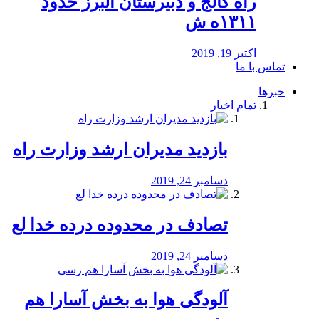
راه كالج و دبيرستان البرز حدود
۱۳۱۱ه ش
اکتبر 19, 2019
تماس با ما
خبرها
تمام اخبار
بازدید مدیران ارشد وزارت راه
دسامبر 24, 2019
تصادف در محدوده درده خدا لع
دسامبر 24, 2019
آلودگی هوا به بخش آسارا هم