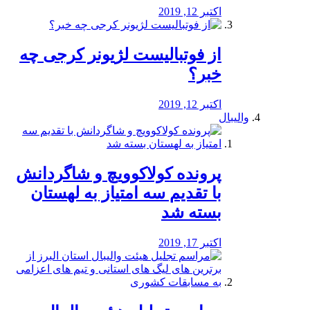
اکتبر 12, 2019
از فوتبالیست لژیونر کرجی چه
خبر؟
اکتبر 12, 2019
والیبال
پرونده کولاکوویچ و شاگردانش
با تقدیم سه امتیاز به لهستان
بسته شد
اکتبر 17, 2019