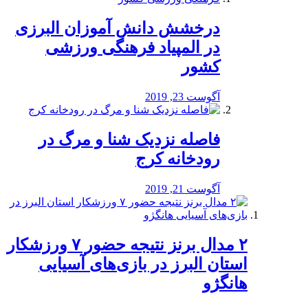
درخشش دانش آموزان البرزی
در المپیاد فرهنگی ورزشی
کشور
آگوست 23, 2019
️فاصله نزدیک شنا و مرگ در
رودخانه کرج
آگوست 21, 2019
۲ مدال برنز نتیجه حضور ۷ ورزشکار
استان البرز در بازی‌های آسیایی
هانگژو