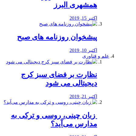
همشهری البرز
اکتبر 15, 2019
پیشخوان روزنامه های صبح
اکتبر 10, 2019
علم و فناوری
نظارت بر فضای سبز کرج
دیجیتالی می شود
اکتبر 21, 2019
️ زبان چینی، روسی و ترکی به
مدارس می‌آید؟