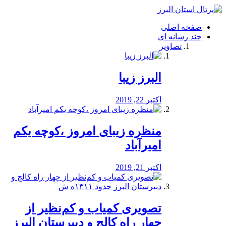
فصد
خون
صفحه اصلی
شرق
چند رسانه ای
تهران
تصاویر
خشکشویی
تصفیه
آب
البرز زیبا
طراحی
سایت
و
اکتبر 22, 2019
سئو
vip
منظره‌‌ زیبای امروز ،کوچه یکم
امیرآباد
اکتبر 21, 2019
️تصویری کمیاب و کم‌نظیر از
چهار راه كالج و دبيرستان البرز