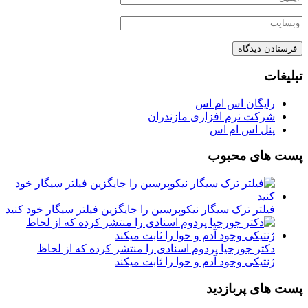
تبلیغات
رایگان اس ام اس
شرکت نرم افزاری مازندران
پنل اس ام اس
پست های محبوب
فیلتر ترک سیگار نیکوپرسین را جایگزین فیلتر سیگار خود کنید
دکتر جورجیا پردوم اسنادی را منتشر کرده که از لحاظ
ژنتیکی وجود آدم و حوا را ثابت میکند
پست های پربازدید