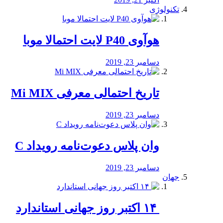
تکنولوژی
هوآوی P40 لایت احتمالا موبا
دسامبر 23, 2019
تاریخ احتمالی معرفی Mi MIX
دسامبر 23, 2019
وان پلاس دعوت‌نامه رویداد C
دسامبر 23, 2019
جهان
‏ ۱۴ اکتبر روز جهانی استاندارد