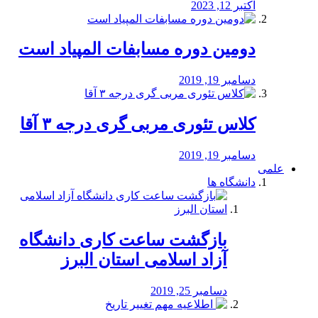
اکتبر 12, 2023
دومین دوره مسابفات المپیاد است
دسامبر 19, 2019
کلاس تئوری مربی گری درجه ۳ آقا
دسامبر 19, 2019
علمی
دانشگاه ها
بازگشت ساعت کاری دانشگاه
آزاد اسلامی استان البرز
دسامبر 25, 2019