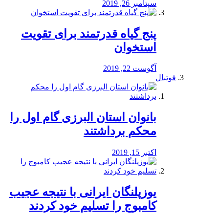
سپتامبر 26, 2019
پنج گیاه قدرتمند برای تقویت
استخوان
آگوست 22, 2019
فوتبال
بانوان استان البرزی گام اول را
محكم برداشتند
اکتبر 15, 2019
یوزپلنگان ایرانی با نتیجه عجیب
کامبوج را تسلیم خود کردند