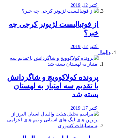
اکتبر 12, 2019
از فوتبالیست لژیونر کرجی چه
خبر؟
اکتبر 12, 2019
والیبال
پرونده کولاکوویچ و شاگردانش
با تقدیم سه امتیاز به لهستان
بسته شد
اکتبر 17, 2019