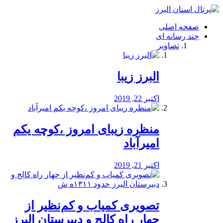
فصد
خون
صفحه اصلی
شرق
چند رسانه ای
تهران
تصاویر
خشکشویی
تصفیه
آب
البرز زیبا
طراحی
سایت
و
اکتبر 22, 2019
سئو
vip
منظره‌‌ زیبای امروز ،کوچه یکم
امیرآباد
اکتبر 21, 2019
️تصویری کمیاب و کم‌نظیر از
چهار راه كالج و دبيرستان البرز