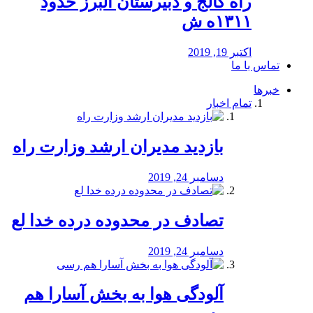
راه كالج و دبيرستان البرز حدود
۱۳۱۱ه ش
اکتبر 19, 2019
تماس با ما
خبرها
تمام اخبار
بازدید مدیران ارشد وزارت راه
دسامبر 24, 2019
تصادف در محدوده درده خدا لع
دسامبر 24, 2019
آلودگی هوا به بخش آسارا هم