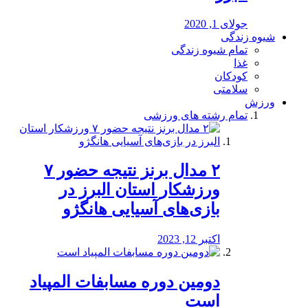
جولای 1, 2020
شیوه زندگی
تمام شیوه زندگی
غذا
کودکان
سلامتی
ورزش
تمام رشته های ورزشی
۲ مدال برنز نتیجه حضور ۷
ورزشکار استان البرز در
بازی‌های آسیایی هانگژو
اکتبر 12, 2023
دومین دوره مسابفات المپیاد
است