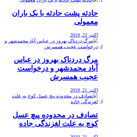
️حادثه پشت حادثه با یک باران
معمولی
اکتبر 22, 2019
مرگ دردناک بهروز در عباس
آباد محمدشهر و درخواست
عجیب همسرش
اکتبر 21, 2019
تصادف در محدوده پیچ عسل
کوچ به علت لغزندگی جاده
اکتبر 21, 2019