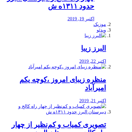
حدود ۱۳۱۱ه ش
اکتبر 19, 2019
موزیک
ویدئو
البرز زیبا
اکتبر 22, 2019
منظره‌‌ زیبای امروز ،کوچه یکم
امیرآباد
اکتبر 21, 2019
️تصویری کمیاب و کم‌نظیر از چهار