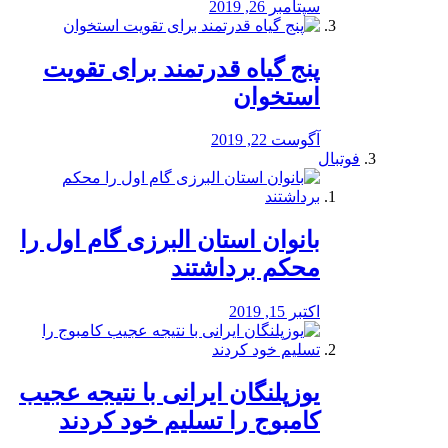
سپتامبر 26, 2019
پنج گیاه قدرتمند برای تقویت
استخوان
آگوست 22, 2019
فوتبال
بانوان استان البرزی گام اول را
محكم برداشتند
اکتبر 15, 2019
یوزپلنگان ایرانی با نتیجه عجیب
کامبوج را تسلیم خود کردند