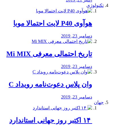
تکنولوژی
هوآوی P40 لایت احتمالا موبا
دسامبر 23, 2019
تاریخ احتمالی معرفی Mi MIX
دسامبر 23, 2019
وان پلاس دعوت‌نامه رویداد C
دسامبر 23, 2019
جهان
‏ ۱۴ اکتبر روز جهانی استاندارد