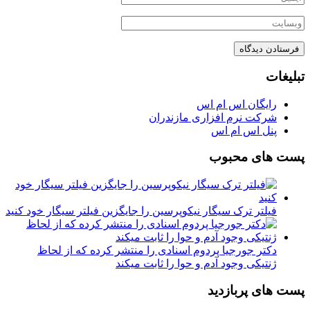
تبلیغات
رایگان اس ام اس
شرکت نرم افزاری مازندران
پنل اس ام اس
پست های محبوب
فیلتر ترک سیگار نیکوپرسین را جایگزین فیلتر سیگار خود کنید
دکتر جورجیا پردوم اسنادی را منتشر کرده که از لحاظ
ژنتیکی وجود آدم و حوا را ثابت میکند
پست های پربازدید