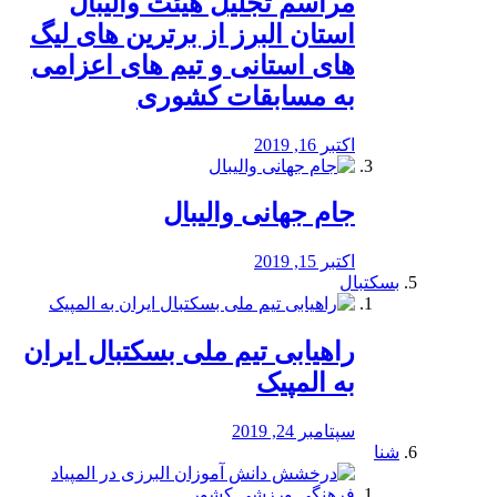
مراسم تجلیل هیئت والیبال
استان البرز از برترین های لیگ
های استانی و تیم های اعزامی
به مسابقات کشوری
اکتبر 16, 2019
جام جهانی والیبال
اکتبر 15, 2019
بسکتبال
راهیابی تیم ملی بسکتبال ایران
به المپیک
سپتامبر 24, 2019
شنا