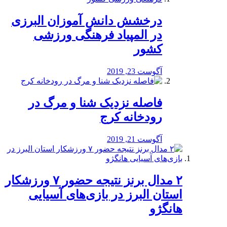
درخشش دانش آموزان البرزی
در المپیاد فرهنگی ورزشی
کشور
آگوست 23, 2019
️فاصله نزدیک شنا و مرگ در
رودخانه کرج
آگوست 21, 2019
۲ مدال برنز نتیجه حضور ۷ ورزشکار
استان البرز در بازی‌های آسیایی
هانگژو