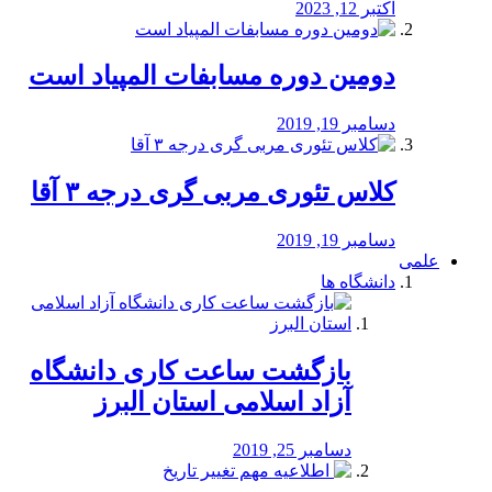
اکتبر 12, 2023
دومین دوره مسابفات المپیاد است
دسامبر 19, 2019
کلاس تئوری مربی گری درجه ۳ آقا
دسامبر 19, 2019
علمی
دانشگاه ها
بازگشت ساعت کاری دانشگاه
آزاد اسلامی استان البرز
دسامبر 25, 2019