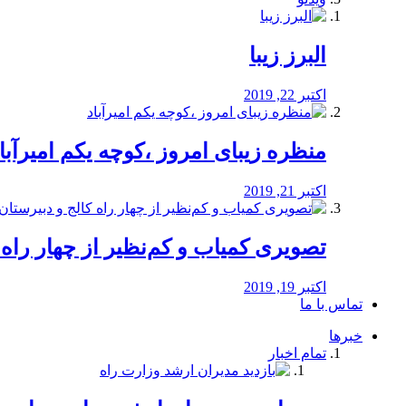
البرز زیبا
اکتبر 22, 2019
منظره‌‌ زیبای امروز ،کوچه یکم امیرآبا
اکتبر 21, 2019
️تصویری کمیاب و کم‌نظیر از چهار راه كالج
اکتبر 19, 2019
تماس با ما
خبرها
تمام اخبار