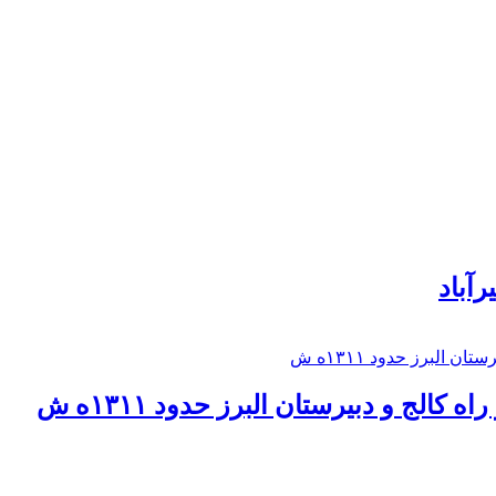
رآباد
كالج و دبيرستان البرز حدود ۱۳۱۱ه ش