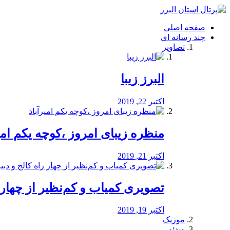
فصد
خون
صفحه اصلی
شرق
چند رسانه ای
تهران
تصاویر
خشکشویی
تصفیه
آب
البرز زیبا
طراحی
سایت
و
اکتبر 22, 2019
سئو
vip
منظره‌‌ زیبای امروز ،کوچه یکم امی
اکتبر 21, 2019
️تصویری کمیاب و کم‌نظیر از چهار راه 
اکتبر 19, 2019
موزیک
ویدئو