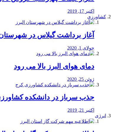
اکتبر 17, 2019
کشاورزی
آغاز برداشت گیلاس در شهرستان 
جولای 1, 2020
دمای هوای البرز بالا می رود
ژوئن 25, 2020
جذب سرباز در دانشکده کشاورز
اکتبر 21, 2019
انرژی