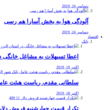
دسامبر 24, 2019
آلودگی هوا به بخش آسارا هم رسی
دسامبر 24, 2019
اقتصاد
بانک
️اعطا تسیهلات به مشاغل خانگی در
اکتبر 19, 2019
سلطانی مقدم، ریاست هیئت عامل 
اکتبر 18, 2019
تکرار قیمت چهارشنبه فروش دلار 11 00