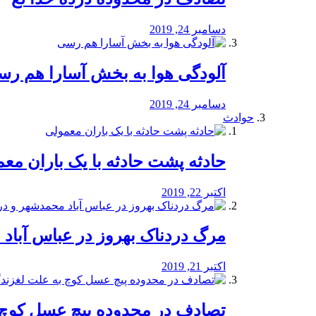
دسامبر 24, 2019
آلودگی هوا به بخش آسارا هم ر
دسامبر 24, 2019
حوادث
️حادثه پشت حادثه با یک باران مع
اکتبر 22, 2019
مرگ دردناک بهروز در عباس آب
اکتبر 21, 2019
تصادف در محدوده پیچ عسل کوچ 