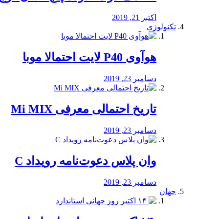
اکتبر 21, 2019
تکنولوژی
هوآوی P40 لایت احتمالا موبا
دسامبر 23, 2019
تاریخ احتمالی معرفی Mi MIX
دسامبر 23, 2019
وان پلاس دعوت‌نامه رویداد C
دسامبر 23, 2019
جهان