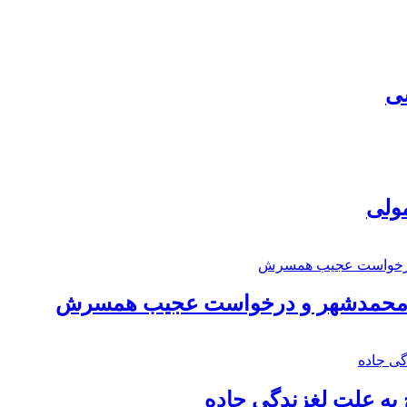
سی
مولی
اد محمدشهر و درخواست عجیب همسرش
به علت لغزندگی جاده