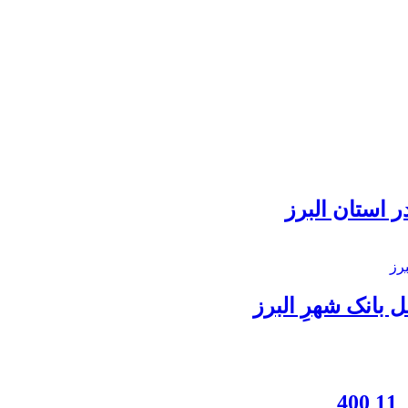
 استان البرز
بانک شهرِ البرز
4