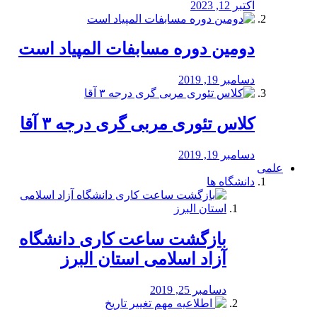
اکتبر 12, 2023
دومین دوره مسابفات المپیاد است
دسامبر 19, 2019
کلاس تئوری مربی گری درجه ۳ آقا
دسامبر 19, 2019
علمی
دانشگاه ها
بازگشت ساعت کاری دانشگاه
آزاد اسلامی استان البرز
دسامبر 25, 2019