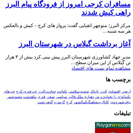
مسافران کرجی امروز از فرودگاه پیام البرز
راهی کیش شدند
مرکز البرز؛ منوچهر اتقیایی گفت: پرواز های کرج – کیش و بالعکس
هر سه شنبه…
آغاز برداشت گیلاس در شهرستان البرز
مدیر جهاد کشاورزی شهرستان البرز پیش بینی کرد بیش از ۳ هزار
تن گیلاس از این میزان سطح…
مشاهده تمام پست های اقتصاد
برچسب ها
اربعین
اقتصادی
البرز
تابناك
توصیه-سلامتی
تکواندو
حوادث-البرز
خبرفوری-کرج
خبرهای
تکنولوڑی را بخوانید و ش
دهیاری ملک فالیز
سیاسی
صحن
فوری
ماهدشت
محمدشهر
پیام-شهروندی
کانال-پیشاهنگیکمالشهر
کرج
گرمدره
گوهردشت
تبلیغات