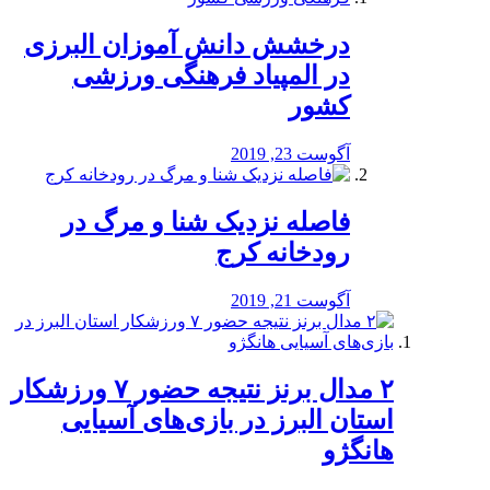
درخشش دانش آموزان البرزی
در المپیاد فرهنگی ورزشی
کشور
آگوست 23, 2019
️فاصله نزدیک شنا و مرگ در
رودخانه کرج
آگوست 21, 2019
۲ مدال برنز نتیجه حضور ۷ ورزشکار
استان البرز در بازی‌های آسیایی
هانگژو