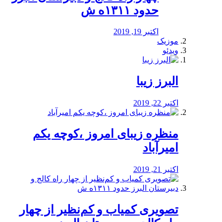
حدود ۱۳۱۱ه ش
اکتبر 19, 2019
موزیک
ویدئو
البرز زیبا
اکتبر 22, 2019
منظره‌‌ زیبای امروز ،کوچه یکم
امیرآباد
اکتبر 21, 2019
️تصویری کمیاب و کم‌نظیر از چهار