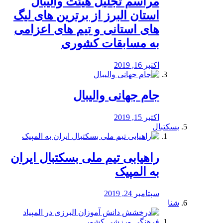
مراسم تجلیل هیئت والیبال
استان البرز از برترین های لیگ
های استانی و تیم های اعزامی
به مسابقات کشوری
اکتبر 16, 2019
جام جهانی والیبال
اکتبر 15, 2019
بسکتبال
راهیابی تیم ملی بسکتبال ایران
به المپیک
سپتامبر 24, 2019
شنا