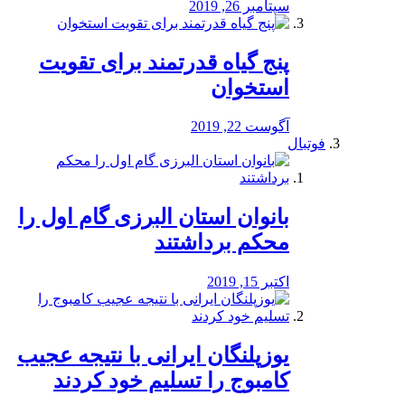
سپتامبر 26, 2019
پنج گیاه قدرتمند برای تقویت
استخوان
آگوست 22, 2019
فوتبال
بانوان استان البرزی گام اول را
محكم برداشتند
اکتبر 15, 2019
یوزپلنگان ایرانی با نتیجه عجیب
کامبوج را تسلیم خود کردند