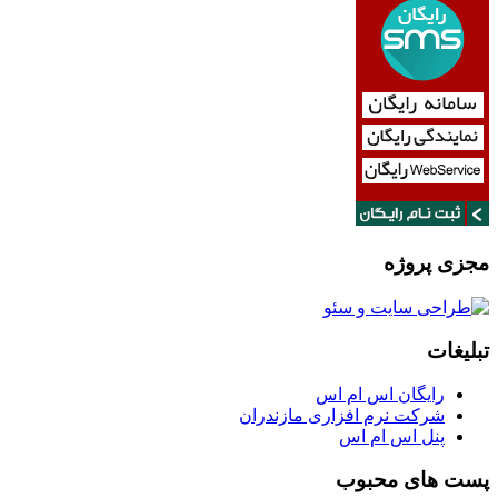
مجزی پروژه
تبلیغات
رایگان اس ام اس
شرکت نرم افزاری مازندران
پنل اس ام اس
پست های محبوب