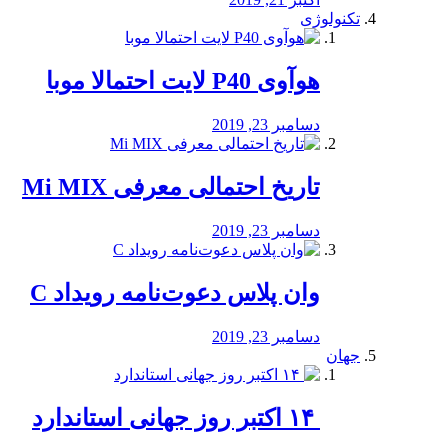
تکنولوژی
هوآوی P40 لایت احتمالا موبا
دسامبر 23, 2019
تاریخ احتمالی معرفی Mi MIX
دسامبر 23, 2019
وان پلاس دعوت‌نامه رویداد C
دسامبر 23, 2019
جهان
‏ ۱۴ اکتبر روز جهانی استاندارد