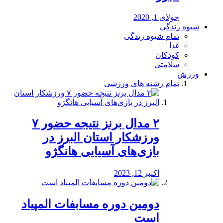
جولای 1, 2020
شیوه زندگی
تمام شیوه زندگی
غذا
کودکان
سلامتی
ورزش
تمام رشته های ورزشی
۲ مدال برنز نتیجه حضور ۷
ورزشکار استان البرز در
بازی‌های آسیایی هانگژو
اکتبر 12, 2023
دومین دوره مسابفات المپیاد
است