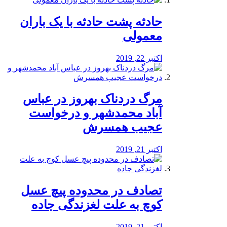
️حادثه پشت حادثه با یک باران
معمولی
اکتبر 22, 2019
مرگ دردناک بهروز در عباس
آباد محمدشهر و درخواست
عجیب همسرش
اکتبر 21, 2019
تصادف در محدوده پیچ عسل
کوچ به علت لغزندگی جاده
اکتبر 21, 2019