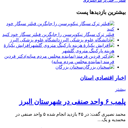
تلنگر… حتی در غم انگیزتری
بیشترین بازدیدها پست
فیلتر ترک سیگار نیکوپرسین را جایگزین فیلتر سیگار خود کنید
دانشگاه علوم پزشکی البرز
افزایش یکبارۀ
هزینه پارکینگ متروی گلشهر
دكتر فردين
فرمند (نماينده مجلس مردم میانه)
سخنان بزرگان
اخبار اقتصادی استان
بیشتر
پلمب ۶ واحد صنفی در شهرستان البرز
محمد نصیری گفت: در ۴۵ بازدید انجام شده ۵ واحد صنفی در
محمدیه و یک…