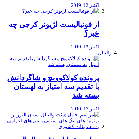
اکتبر 12, 2019
از فوتبالیست لژیونر کرجی چه
خبر؟
اکتبر 12, 2019
والیبال
پرونده کولاکوویچ و شاگردانش
با تقدیم سه امتیاز به لهستان
بسته شد
اکتبر 17, 2019