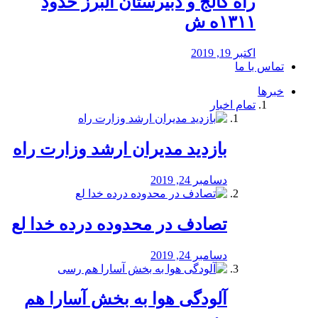
راه كالج و دبيرستان البرز حدود
۱۳۱۱ه ش
اکتبر 19, 2019
تماس با ما
خبرها
تمام اخبار
بازدید مدیران ارشد وزارت راه
دسامبر 24, 2019
تصادف در محدوده درده خدا لع
دسامبر 24, 2019
آلودگی هوا به بخش آسارا هم