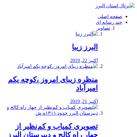
فصد
خون
صفحه اصلی
شرق
چند رسانه ای
تهران
تصاویر
خشکشویی
تصفیه
آب
البرز زیبا
طراحی
سایت
و
اکتبر 22, 2019
سئو
vip
منظره‌‌ زیبای امروز ،کوچه یکم
امیرآباد
اکتبر 21, 2019
️تصویری کمیاب و کم‌نظیر از
چهار راه كالج و دبيرستان البرز