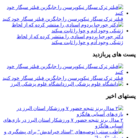
فیلتر ترک سیگار نیکوپرسین را جایگزین فیلتر سیگار خود کنید
دکتر جورجیا پردوم اسنادی را منتشر کرده که از لحاظ
ژنتیکی وجود آدم و حوا را ثابت میکند
پست های پربازدید
فیلتر ترک سیگار نیکوپرسین را جایگزین فیلتر سیگار خود کنید
دانشگاه علوم پزشکی البرز
پستهای اخیر
۲ مدال برنز نتیجه حضور ۷ ورزشکار استان البرز در بازی‌های
آسیایی هانگژو