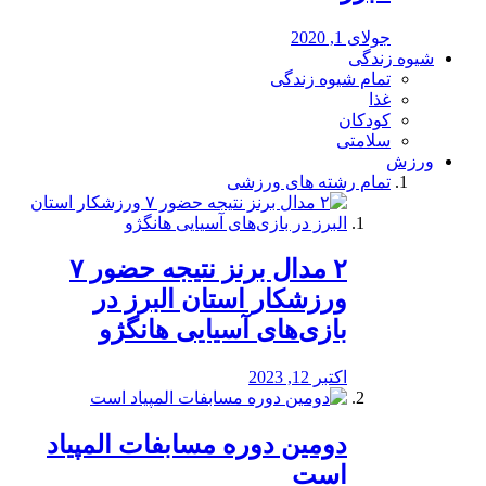
جولای 1, 2020
شیوه زندگی
تمام شیوه زندگی
غذا
کودکان
سلامتی
ورزش
تمام رشته های ورزشی
۲ مدال برنز نتیجه حضور ۷
ورزشکار استان البرز در
بازی‌های آسیایی هانگژو
اکتبر 12, 2023
دومین دوره مسابفات المپیاد
است