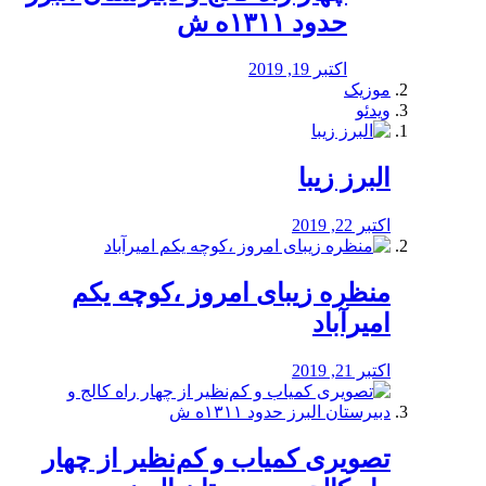
حدود ۱۳۱۱ه ش
اکتبر 19, 2019
موزیک
ویدئو
البرز زیبا
اکتبر 22, 2019
منظره‌‌ زیبای امروز ،کوچه یکم
امیرآباد
اکتبر 21, 2019
️تصویری کمیاب و کم‌نظیر از چهار