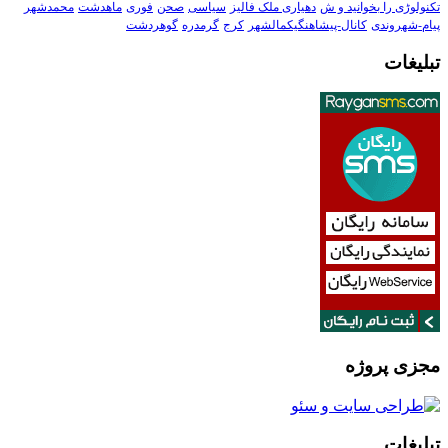
تکنولوڑی را بخوانید و ش
دهیاری ملک فالیز
سیاسی
صحن
فوری
ماهدشت
محمدشهر
پیام-شهروندی
کانال-پیشاهنگیکمالشهر
کرج
گرمدره
گوهردشت
تبلیغات
مجزی پروژه
تبلیغات