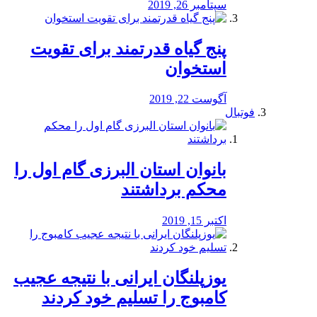
سپتامبر 26, 2019
پنج گیاه قدرتمند برای تقویت
استخوان
آگوست 22, 2019
فوتبال
بانوان استان البرزی گام اول را
محكم برداشتند
اکتبر 15, 2019
یوزپلنگان ایرانی با نتیجه عجیب
کامبوج را تسلیم خود کردند