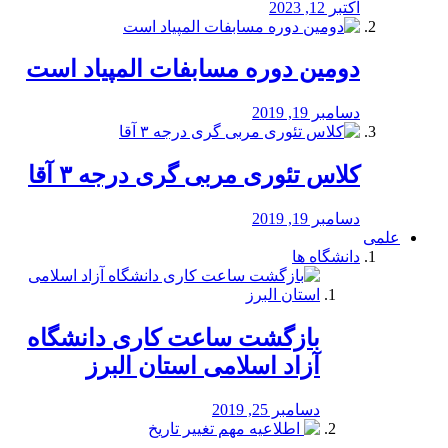
اکتبر 12, 2023
دومین دوره مسابفات المپیاد است
دسامبر 19, 2019
کلاس تئوری مربی گری درجه ۳ آقا
دسامبر 19, 2019
علمی
دانشگاه ها
بازگشت ساعت کاری دانشگاه
آزاد اسلامی استان البرز
دسامبر 25, 2019