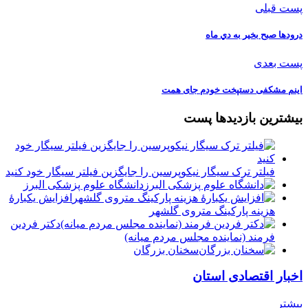
پست قبلی
درودها صبح بخير به دي ماه
پست بعدی
اینم مشکفی دستپخت خودم جای همت
بیشترین بازدیدها پست
فیلتر ترک سیگار نیکوپرسین را جایگزین فیلتر سیگار خود کنید
دانشگاه علوم پزشکی البرز
افزایش یکبارۀ
هزینه پارکینگ متروی گلشهر
دكتر فردين
فرمند (نماينده مجلس مردم میانه)
سخنان بزرگان
اخبار اقتصادی استان
بیشتر