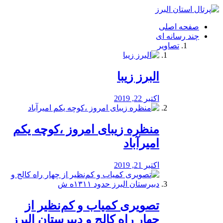
فصد
خون
صفحه اصلی
شرق
چند رسانه ای
تهران
تصاویر
خشکشویی
تصفیه
آب
البرز زیبا
طراحی
سایت
و
اکتبر 22, 2019
سئو
vip
منظره‌‌ زیبای امروز ،کوچه یکم
امیرآباد
اکتبر 21, 2019
️تصویری کمیاب و کم‌نظیر از
چهار راه كالج و دبيرستان البرز