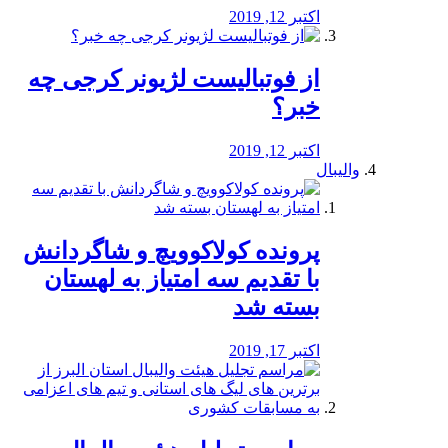
اکتبر 12, 2019
از فوتبالیست لژیونر کرجی چه
خبر؟
اکتبر 12, 2019
والیبال
پرونده کولاکوویچ و شاگردانش
با تقدیم سه امتیاز به لهستان
بسته شد
اکتبر 17, 2019