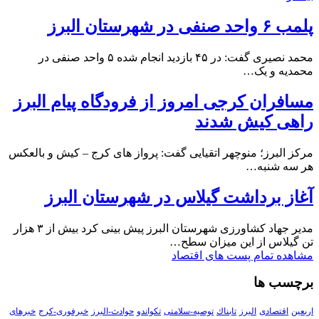
پلمب ۶ واحد صنفی در شهرستان البرز
محمد نصیری گفت: در ۴۵ بازدید انجام شده ۵ واحد صنفی در
محمدیه و یک…
مسافران کرجی امروز از فرودگاه پیام البرز
راهی کیش شدند
مرکز البرز؛ منوچهر اتقیایی گفت: پرواز های کرج – کیش و بالعکس
هر سه شنبه…
آغاز برداشت گیلاس در شهرستان البرز
مدیر جهاد کشاورزی شهرستان البرز پیش بینی کرد بیش از ۳ هزار
تن گیلاس از این میزان سطح…
مشاهده تمام پست های اقتصاد
برچسب ها
اربعین
اقتصادی
البرز
تابناك
توصیه-سلامتی
تکواندو
حوادث-البرز
خبرفوری-کرج
خبرهای