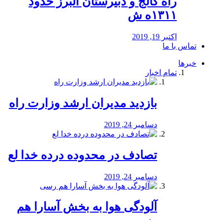
راه كالج و دبيرستان البرز حدود
۱۳۱۱ه ش
اکتبر 19, 2019
تماس با ما
خبرها
تمام اخبار
بازدید مدیران ارشد وزارت راه
دسامبر 24, 2019
تصادف در محدوده درده خدا لع
دسامبر 24, 2019
آلودگی هوا به بخش آسارا هم