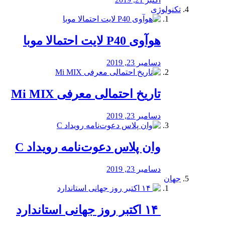
تکنولوژی
هوآوی P40 لایت احتمالا موبا
دسامبر 23, 2019
تاریخ احتمالی معرفی Mi MIX
دسامبر 23, 2019
وان پلاس دعوت‌نامه رویداد C
دسامبر 23, 2019
جهان
‏ ۱۴ اکتبر روز جهانی استاندارد