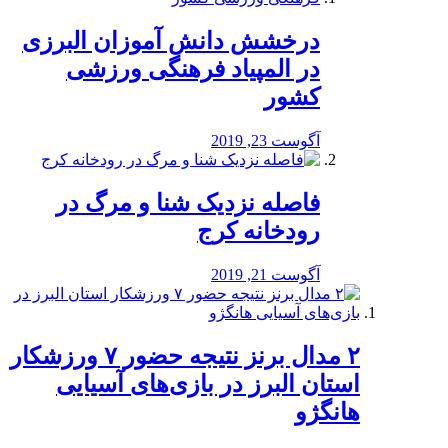
درخشش دانش آموزان البرزی
در المپیاد فرهنگی ورزشی
کشور
آگوست 23, 2019
️فاصله نزدیک شنا و مرگ در
رودخانه کرج
آگوست 21, 2019
۲ مدال برنز نتیجه حضور ۷ ورزشکار
استان البرز در بازی‌های آسیایی
هانگژو