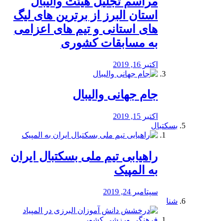
مراسم تجلیل هیئت والیبال
استان البرز از برترین های لیگ
های استانی و تیم های اعزامی
به مسابقات کشوری
اکتبر 16, 2019
جام جهانی والیبال
اکتبر 15, 2019
بسکتبال
راهیابی تیم ملی بسکتبال ایران
به المپیک
سپتامبر 24, 2019
شنا