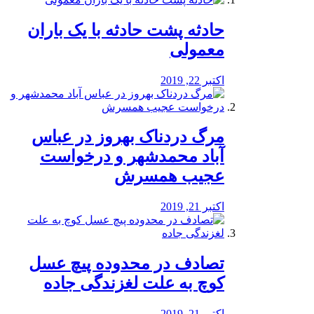
️حادثه پشت حادثه با یک باران
معمولی
اکتبر 22, 2019
مرگ دردناک بهروز در عباس
آباد محمدشهر و درخواست
عجیب همسرش
اکتبر 21, 2019
تصادف در محدوده پیچ عسل
کوچ به علت لغزندگی جاده
اکتبر 21, 2019