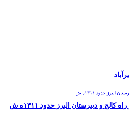
رآباد
كالج و دبيرستان البرز حدود ۱۳۱۱ه ش