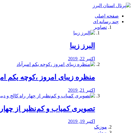
فصد
خون
صفحه اصلی
شرق
چند رسانه ای
تهران
تصاویر
خشکشویی
تصفیه
آب
البرز زیبا
طراحی
سایت
و
اکتبر 22, 2019
سئو
vip
منظره‌‌ زیبای امروز ،کوچه یکم امی
اکتبر 21, 2019
️تصویری کمیاب و کم‌نظیر از چهار راه 
اکتبر 19, 2019
موزیک
ویدئو