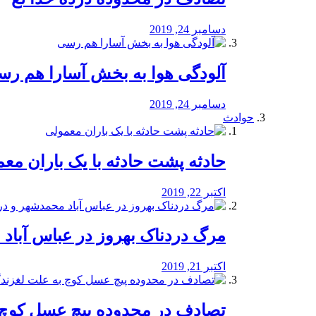
دسامبر 24, 2019
آلودگی هوا به بخش آسارا هم ر
دسامبر 24, 2019
حوادث
️حادثه پشت حادثه با یک باران مع
اکتبر 22, 2019
مرگ دردناک بهروز در عباس آب
اکتبر 21, 2019
تصادف در محدوده پیچ عسل کوچ 