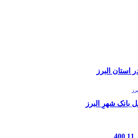
 استان البرز
بانک شهرِ البرز
4