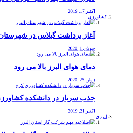
اکتبر 17, 2019
کشاورزی
آغاز برداشت گیلاس در شهرستان 
جولای 1, 2020
دمای هوای البرز بالا می رود
ژوئن 25, 2020
جذب سرباز در دانشکده کشاورز
اکتبر 21, 2019
انرژی