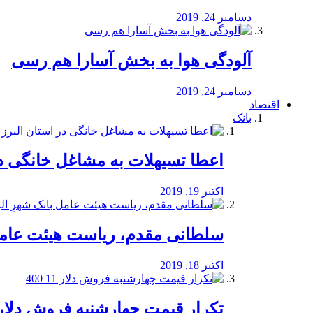
دسامبر 24, 2019
آلودگی هوا به بخش آسارا هم رسی
دسامبر 24, 2019
اقتصاد
بانک
️اعطا تسیهلات به مشاغل خانگی در
اکتبر 19, 2019
سلطانی مقدم، ریاست هیئت عامل 
اکتبر 18, 2019
تکرار قیمت چهارشنبه فروش دلار 11 00