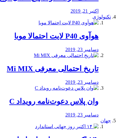
اکتبر 21, 2019
تکنولوژی
هوآوی P40 لایت احتمالا موبا
دسامبر 23, 2019
تاریخ احتمالی معرفی Mi MIX
دسامبر 23, 2019
وان پلاس دعوت‌نامه رویداد C
دسامبر 23, 2019
جهان