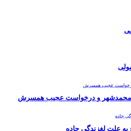
سی
مولی
اد محمدشهر و درخواست عجیب همسرش
به علت لغزندگی جاده