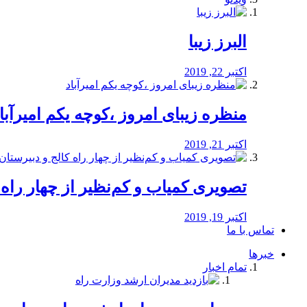
البرز زیبا
اکتبر 22, 2019
منظره‌‌ زیبای امروز ،کوچه یکم امیرآبا
اکتبر 21, 2019
️تصویری کمیاب و کم‌نظیر از چهار راه كالج
اکتبر 19, 2019
تماس با ما
خبرها
تمام اخبار