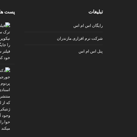
v
تبلیغات
پست ها
i
p
رایگان اس ام اس
شرکت نرم افزاری مازندران
پنل اس ام اس