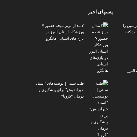
پستهای اخیر
پرسین را
۲ مدال برنز نتیجه حضور ۷
ود کنید
ورزشکار استان البرز در
بازی‌های آسیایی هانگژو
البرز
طب سنتی| توصیه‌‌های “استاد
خیراندیش” برای پیشگیری و
درمان “کرونا”