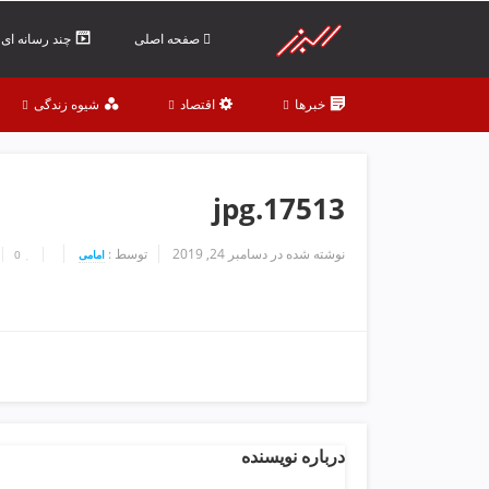
ف
ص
صفحه اصلی
چند رسانه ای
د
خ
خبرها
اقتصاد
شیوه زندگی
و
ن
ش
ر
17513.jpg
ق
ت
ه
نوشته شده در
دسامبر 24, 2019
توسط :
امامی
0
ر
ا
ن
خ
ش
ک
ش
و
درباره نویسنده
ی