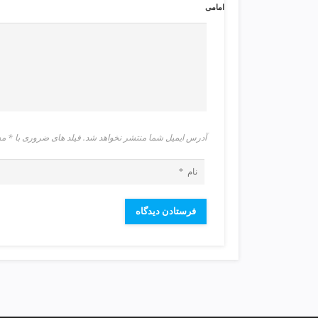
ی
امامی
ت
ص
ف
ی
ه
آ
ب
ط
آدرس ایمیل شما منتشر نخواهد شد. فیلد های ضروری با 
ر
ا
ح
ی
س
ا
ی
ت
و
س
ئ
و