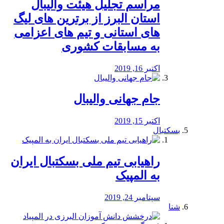
مراسم تجلیل هیئت والیبال
استان البرز از برترین های لیگ
های استانی و تیم های اعزامی
به مسابقات کشوری
اکتبر 16, 2019
جام جهانی والیبال
اکتبر 15, 2019
بسکتبال
راهیابی تیم ملی بسکتبال ایران
به المپیک
سپتامبر 24, 2019
شنا