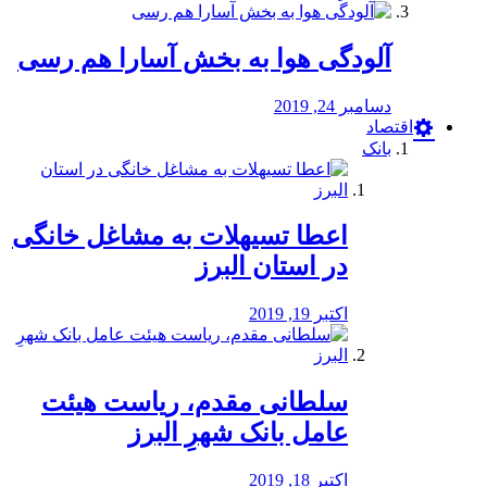
آلودگی هوا به بخش آسارا هم رسی
دسامبر 24, 2019
اقتصاد
بانک
️اعطا تسیهلات به مشاغل خانگی
در استان البرز
اکتبر 19, 2019
سلطانی مقدم، ریاست هیئت
عامل بانک شهرِ البرز
اکتبر 18, 2019