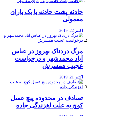
️حادثه پشت حادثه با یک باران
معمولی
اکتبر 22, 2019
مرگ دردناک بهروز در عباس
آباد محمدشهر و درخواست
عجیب همسرش
اکتبر 21, 2019
تصادف در محدوده پیچ عسل
کوچ به علت لغزندگی جاده