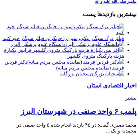
پیامبر صلی الله علیه و آله
بیشترین بازدیدها پست
فیلتر ترک سیگار نیکوپرسین را جایگزین فیلتر سیگار خود کنید
دانشگاه علوم پزشکی البرز
افزایش یکبارۀ
هزینه پارکینگ متروی گلشهر
دكتر فردين
فرمند (نماينده مجلس مردم میانه)
سخنان بزرگان
اخبار اقتصادی استان
بیشتر
پلمب ۶ واحد صنفی در شهرستان البرز
محمد نصیری گفت: در ۴۵ بازدید انجام شده ۵ واحد صنفی در
محمدیه و یک…