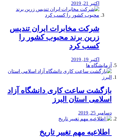
اکتبر 21, 2019
شرکت مخابرات ایران تندیس
زرین برند محبوب کشور را
کسب کرد
اکتبر 19, 2019
آزمایشگاه ها
بازگشت ساعت کاری دانشگاه آزاد
اسلامی استان البرز
دسامبر 25, 2019
️ اطلاعیه مهم تغییر تاریخ