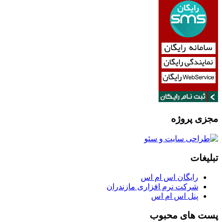
مجزی پروژه
تبلیغات
رایگان اس ام اس
شرکت نرم افزاری مازندران
پنل اس ام اس
پست های محبوب