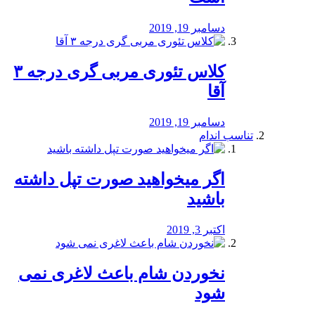
دسامبر 19, 2019
کلاس تئوری مربی گری درجه ۳
آقا
دسامبر 19, 2019
تناسب اندام
اگر میخواهید صورت تپل داشته
باشید
اکتبر 3, 2019
نخوردن شام باعث لاغری نمی
‌شود