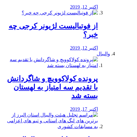
اکتبر 12, 2019
از فوتبالیست لژیونر کرجی چه
خبر؟
اکتبر 12, 2019
والیبال
پرونده کولاکوویچ و شاگردانش
با تقدیم سه امتیاز به لهستان
بسته شد
اکتبر 17, 2019