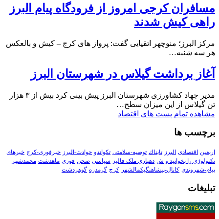
مسافران کرجی امروز از فرودگاه پیام البرز
راهی کیش شدند
مرکز البرز؛ منوچهر اتقیایی گفت: پرواز های کرج – کیش و بالعکس
هر سه شنبه…
آغاز برداشت گیلاس در شهرستان البرز
مدیر جهاد کشاورزی شهرستان البرز پیش بینی کرد بیش از ۳ هزار
تن گیلاس از این میزان سطح…
مشاهده تمام پست های اقتصاد
برچسب ها
اربعین
اقتصادی
البرز
تابناك
توصیه-سلامتی
تکواندو
حوادث-البرز
خبرفوری-کرج
خبرهای
تکنولوڑی را بخوانید و ش
دهیاری ملک فالیز
سیاسی
صحن
فوری
ماهدشت
محمدشهر
پیام-شهروندی
کانال-پیشاهنگیکمالشهر
کرج
گرمدره
گوهردشت
تبلیغات