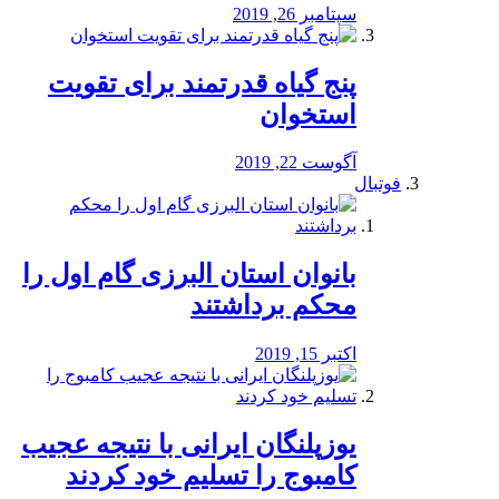
سپتامبر 26, 2019
پنج گیاه قدرتمند برای تقویت
استخوان
آگوست 22, 2019
فوتبال
بانوان استان البرزی گام اول را
محكم برداشتند
اکتبر 15, 2019
یوزپلنگان ایرانی با نتیجه عجیب
کامبوج را تسلیم خود کردند