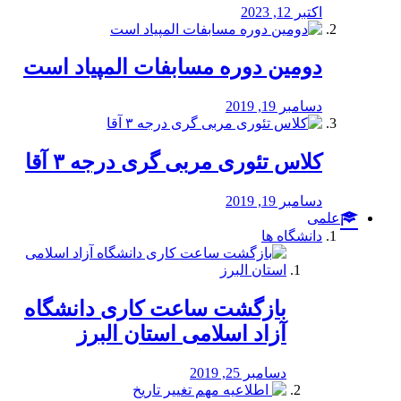
اکتبر 12, 2023
دومین دوره مسابفات المپیاد است
دسامبر 19, 2019
کلاس تئوری مربی گری درجه ۳ آقا
دسامبر 19, 2019
علمی
دانشگاه ها
بازگشت ساعت کاری دانشگاه
آزاد اسلامی استان البرز
دسامبر 25, 2019