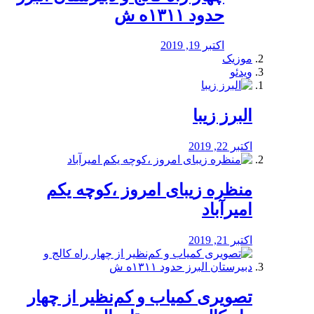
حدود ۱۳۱۱ه ش
اکتبر 19, 2019
موزیک
ویدئو
البرز زیبا
اکتبر 22, 2019
منظره‌‌ زیبای امروز ،کوچه یکم
امیرآباد
اکتبر 21, 2019
️تصویری کمیاب و کم‌نظیر از چهار