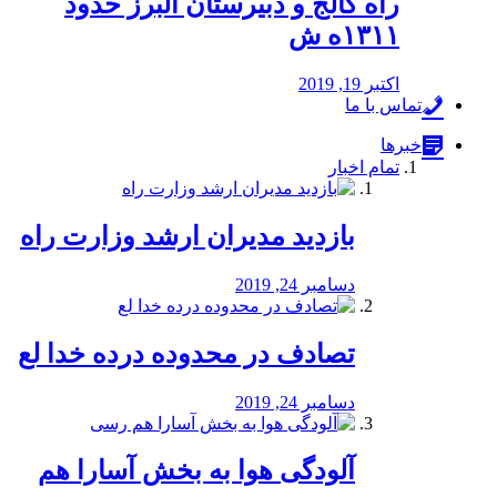
راه كالج و دبيرستان البرز حدود
۱۳۱۱ه ش
اکتبر 19, 2019
تماس با ما
خبرها
تمام اخبار
بازدید مدیران ارشد وزارت راه
دسامبر 24, 2019
تصادف در محدوده درده خدا لع
دسامبر 24, 2019
آلودگی هوا به بخش آسارا هم