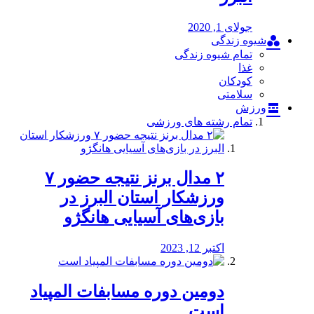
جولای 1, 2020
شیوه زندگی
تمام شیوه زندگی
غذا
کودکان
سلامتی
ورزش
تمام رشته های ورزشی
۲ مدال برنز نتیجه حضور ۷
ورزشکار استان البرز در
بازی‌های آسیایی هانگژو
اکتبر 12, 2023
دومین دوره مسابفات المپیاد
است