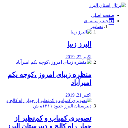
فصد
خون
صفحه اصلی
شرق
چند رسانه ای
تهران
تصاویر
خشکشویی
تصفیه
آب
البرز زیبا
طراحی
سایت
و
اکتبر 22, 2019
سئو
vip
منظره‌‌ زیبای امروز ،کوچه یکم
امیرآباد
اکتبر 21, 2019
️تصویری کمیاب و کم‌نظیر از
چهار راه كالج و دبيرستان البرز