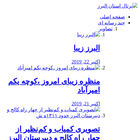
فصد
خون
صفحه اصلی
شرق
چند رسانه ای
تهران
تصاویر
خشکشویی
تصفیه
آب
البرز زیبا
طراحی
سایت
و
اکتبر 22, 2019
سئو
vip
منظره‌‌ زیبای امروز ،کوچه یکم
امیرآباد
اکتبر 21, 2019
️تصویری کمیاب و کم‌نظیر از
چهار راه كالج و دبيرستان البرز