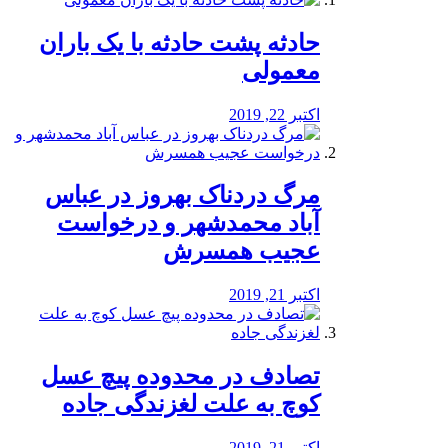
️حادثه پشت حادثه با یک باران
معمولی
اکتبر 22, 2019
مرگ دردناک بهروز در عباس
آباد محمدشهر و درخواست
عجیب همسرش
اکتبر 21, 2019
تصادف در محدوده پیچ عسل
کوچ به علت لغزندگی جاده
اکتبر 21, 2019