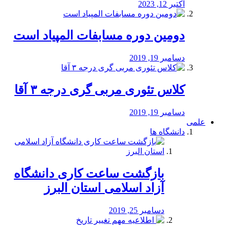
اکتبر 12, 2023
دومین دوره مسابفات المپیاد است
دسامبر 19, 2019
کلاس تئوری مربی گری درجه ۳ آقا
دسامبر 19, 2019
علمی
دانشگاه ها
بازگشت ساعت کاری دانشگاه
آزاد اسلامی استان البرز
دسامبر 25, 2019