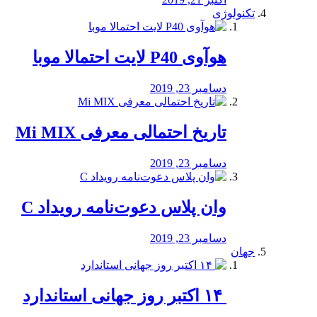
تکنولوژی
هوآوی P40 لایت احتمالا موبا
دسامبر 23, 2019
تاریخ احتمالی معرفی Mi MIX
دسامبر 23, 2019
وان پلاس دعوت‌نامه رویداد C
دسامبر 23, 2019
جهان
‏ ۱۴ اکتبر روز جهانی استاندارد