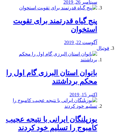
سپتامبر 26, 2019
پنج گیاه قدرتمند برای تقویت
استخوان
آگوست 22, 2019
فوتبال
بانوان استان البرزی گام اول را
محكم برداشتند
اکتبر 15, 2019
یوزپلنگان ایرانی با نتیجه عجیب
کامبوج را تسلیم خود کردند