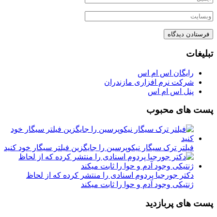
تبلیغات
رایگان اس ام اس
شرکت نرم افزاری مازندران
پنل اس ام اس
پست های محبوب
فیلتر ترک سیگار نیکوپرسین را جایگزین فیلتر سیگار خود کنید
دکتر جورجیا پردوم اسنادی را منتشر کرده که از لحاظ
ژنتیکی وجود آدم و حوا را ثابت میکند
پست های پربازدید