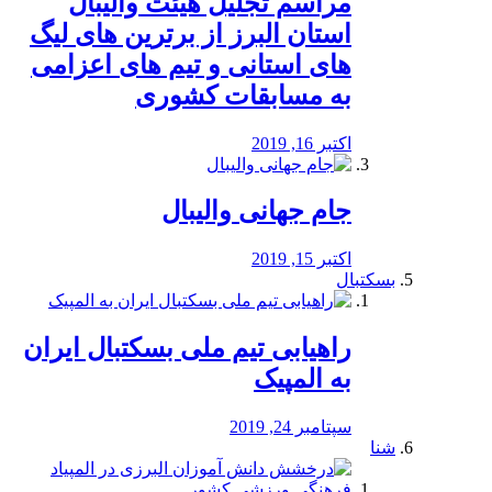
مراسم تجلیل هیئت والیبال
استان البرز از برترین های لیگ
های استانی و تیم های اعزامی
به مسابقات کشوری
اکتبر 16, 2019
جام جهانی والیبال
اکتبر 15, 2019
بسکتبال
راهیابی تیم ملی بسکتبال ایران
به المپیک
سپتامبر 24, 2019
شنا