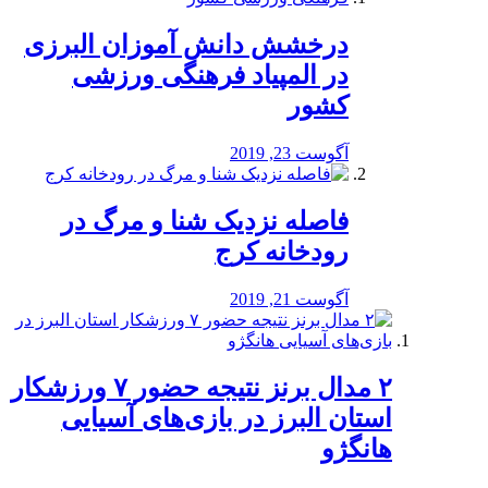
درخشش دانش آموزان البرزی
در المپیاد فرهنگی ورزشی
کشور
آگوست 23, 2019
️فاصله نزدیک شنا و مرگ در
رودخانه کرج
آگوست 21, 2019
۲ مدال برنز نتیجه حضور ۷ ورزشکار
استان البرز در بازی‌های آسیایی
هانگژو