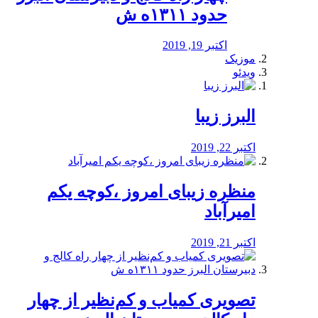
حدود ۱۳۱۱ه ش
اکتبر 19, 2019
موزیک
ویدئو
البرز زیبا
اکتبر 22, 2019
منظره‌‌ زیبای امروز ،کوچه یکم
امیرآباد
اکتبر 21, 2019
️تصویری کمیاب و کم‌نظیر از چهار