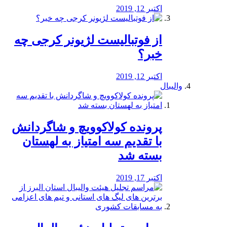
اکتبر 12, 2019
از فوتبالیست لژیونر کرجی چه
خبر؟
اکتبر 12, 2019
والیبال
پرونده کولاکوویچ و شاگردانش
با تقدیم سه امتیاز به لهستان
بسته شد
اکتبر 17, 2019