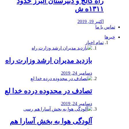
راه كالج و دبيرستان البرز حدود
۱۳۱۱ه ش
اکتبر 19, 2019
تماس با ما
خبرها
تمام اخبار
بازدید مدیران ارشد وزارت راه
دسامبر 24, 2019
تصادف در محدوده درده خدا لع
دسامبر 24, 2019
آلودگی هوا به بخش آسارا هم