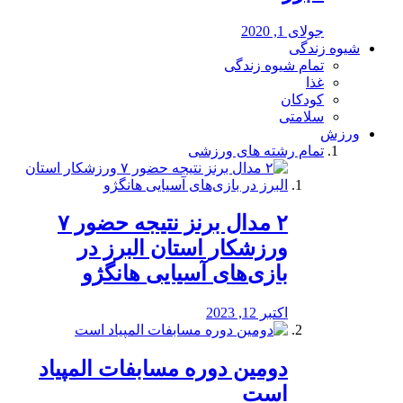
جولای 1, 2020
شیوه زندگی
تمام شیوه زندگی
غذا
کودکان
سلامتی
ورزش
تمام رشته های ورزشی
۲ مدال برنز نتیجه حضور ۷
ورزشکار استان البرز در
بازی‌های آسیایی هانگژو
اکتبر 12, 2023
دومین دوره مسابفات المپیاد
است