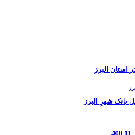
 استان البرز
بانک شهرِ البرز
4