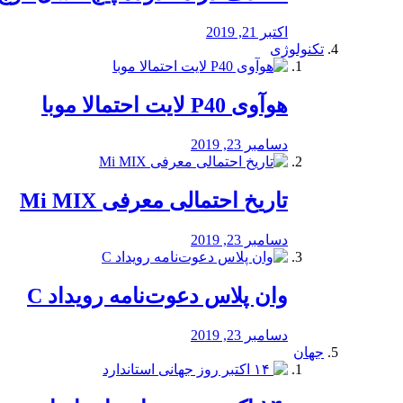
اکتبر 21, 2019
تکنولوژی
هوآوی P40 لایت احتمالا موبا
دسامبر 23, 2019
تاریخ احتمالی معرفی Mi MIX
دسامبر 23, 2019
وان پلاس دعوت‌نامه رویداد C
دسامبر 23, 2019
جهان