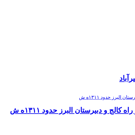
رآباد
كالج و دبيرستان البرز حدود ۱۳۱۱ه ش