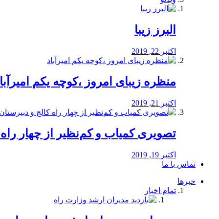
البرز زیبا
اکتبر 22, 2019
منظره‌‌ زیبای امروز ،کوچه یکم امیرآبا
اکتبر 21, 2019
️تصویری کمیاب و کم‌نظیر از چهار راه كالج
اکتبر 19, 2019
تماس با ما
خبرها
تمام اخبار