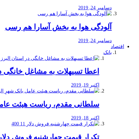
دسامبر 24, 2019
آلودگی هوا به بخش آسارا هم رسی
دسامبر 24, 2019
اقتصاد
بانک
️اعطا تسیهلات به مشاغل خانگی در
اکتبر 19, 2019
سلطانی مقدم، ریاست هیئت عامل 
اکتبر 18, 2019
تکرار قیمت چهارشنبه فروش دلار 11 00