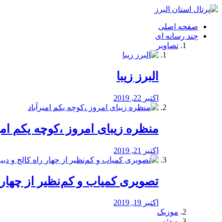
فصد
خون
صفحه اصلی
شرق
چند رسانه ای
تهران
تصاویر
خشکشویی
تصفیه
آب
البرز زیبا
طراحی
سایت
و
اکتبر 22, 2019
سئو
vip
منظره‌‌ زیبای امروز ،کوچه یکم امی
اکتبر 21, 2019
️تصویری کمیاب و کم‌نظیر از چهار راه 
اکتبر 19, 2019
موزیک
ویدئو