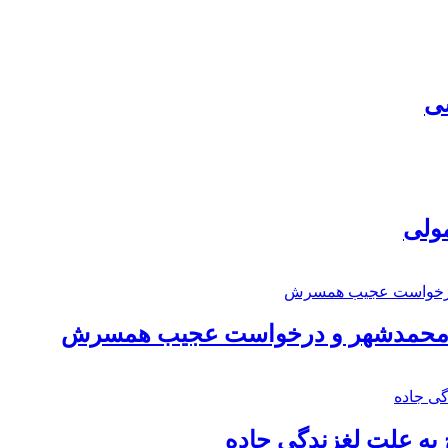
سی
مولی
اد محمدشهر و درخواست عجیب همسرش
به علت لغزندگی جاده