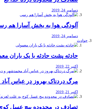
دسامبر 24, 2019
آلودگی هوا به بخش آسارا هم ر
دسامبر 24, 2019
حوادث
️حادثه پشت حادثه با یک باران مع
اکتبر 22, 2019
مرگ دردناک بهروز در عباس آب
اکتبر 21, 2019
تصادف در محدوده پیچ عسل کوچ 