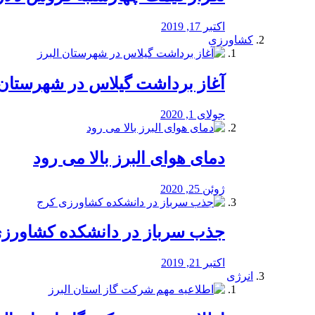
اکتبر 17, 2019
کشاورزی
آغاز برداشت گیلاس در شهرستان 
جولای 1, 2020
دمای هوای البرز بالا می رود
ژوئن 25, 2020
جذب سرباز در دانشکده کشاورز
اکتبر 21, 2019
انرژی