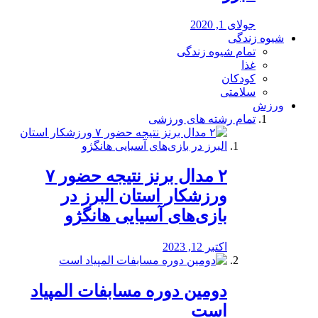
جولای 1, 2020
شیوه زندگی
تمام شیوه زندگی
غذا
کودکان
سلامتی
ورزش
تمام رشته های ورزشی
۲ مدال برنز نتیجه حضور ۷
ورزشکار استان البرز در
بازی‌های آسیایی هانگژو
اکتبر 12, 2023
دومین دوره مسابفات المپیاد
است