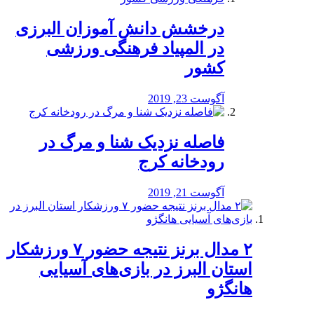
درخشش دانش آموزان البرزی
در المپیاد فرهنگی ورزشی
کشور
آگوست 23, 2019
️فاصله نزدیک شنا و مرگ در
رودخانه کرج
آگوست 21, 2019
۲ مدال برنز نتیجه حضور ۷ ورزشکار
استان البرز در بازی‌های آسیایی
هانگژو