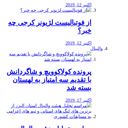
اکتبر 12, 2019
از فوتبالیست لژیونر کرجی چه
خبر؟
اکتبر 12, 2019
والیبال
پرونده کولاکوویچ و شاگردانش
با تقدیم سه امتیاز به لهستان
بسته شد
اکتبر 17, 2019