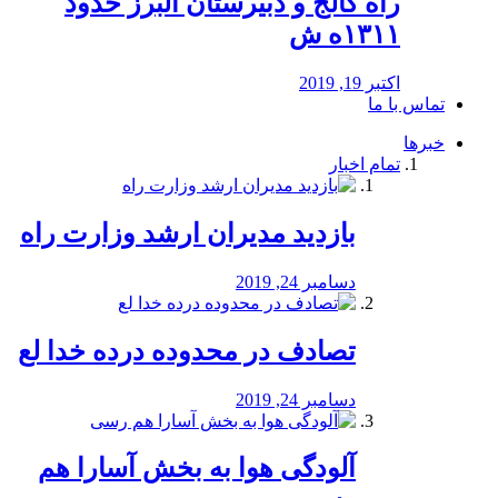
راه كالج و دبيرستان البرز حدود
۱۳۱۱ه ش
اکتبر 19, 2019
تماس با ما
خبرها
تمام اخبار
بازدید مدیران ارشد وزارت راه
دسامبر 24, 2019
تصادف در محدوده درده خدا لع
دسامبر 24, 2019
آلودگی هوا به بخش آسارا هم