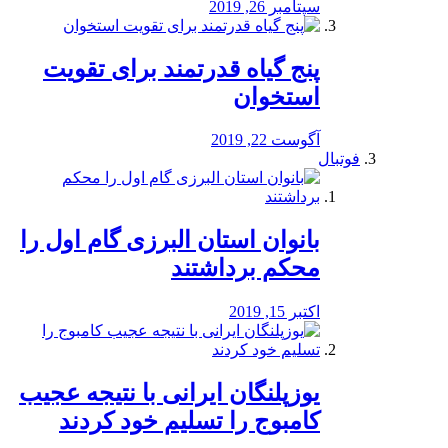
سپتامبر 26, 2019
پنج گیاه قدرتمند برای تقویت
استخوان
آگوست 22, 2019
فوتبال
بانوان استان البرزی گام اول را
محكم برداشتند
اکتبر 15, 2019
یوزپلنگان ایرانی با نتیجه عجیب
کامبوج را تسلیم خود کردند