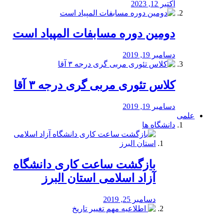
اکتبر 12, 2023
دومین دوره مسابفات المپیاد است
دسامبر 19, 2019
کلاس تئوری مربی گری درجه ۳ آقا
دسامبر 19, 2019
علمی
دانشگاه ها
بازگشت ساعت کاری دانشگاه
آزاد اسلامی استان البرز
دسامبر 25, 2019