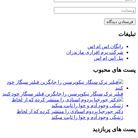
تبلیغات
رایگان اس ام اس
شرکت نرم افزاری مازندران
پنل اس ام اس
پست های محبوب
فیلتر ترک سیگار نیکوپرسین را جایگزین فیلتر سیگار خود کنید
دکتر جورجیا پردوم اسنادی را منتشر کرده که از لحاظ
ژنتیکی وجود آدم و حوا را ثابت میکند
پست های پربازدید