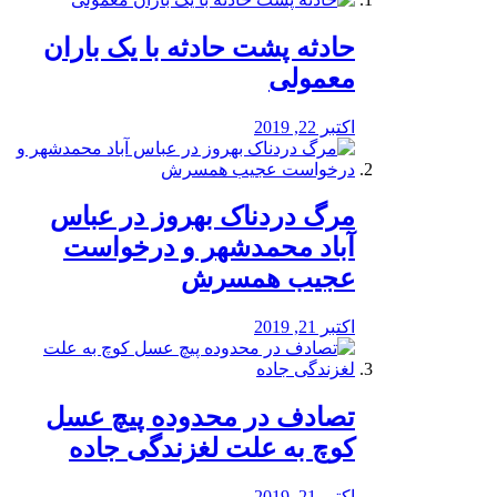
️حادثه پشت حادثه با یک باران
معمولی
اکتبر 22, 2019
مرگ دردناک بهروز در عباس
آباد محمدشهر و درخواست
عجیب همسرش
اکتبر 21, 2019
تصادف در محدوده پیچ عسل
کوچ به علت لغزندگی جاده
اکتبر 21, 2019