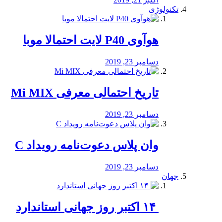
تکنولوژی
هوآوی P40 لایت احتمالا موبا
دسامبر 23, 2019
تاریخ احتمالی معرفی Mi MIX
دسامبر 23, 2019
وان پلاس دعوت‌نامه رویداد C
دسامبر 23, 2019
جهان
‏ ۱۴ اکتبر روز جهانی استاندارد