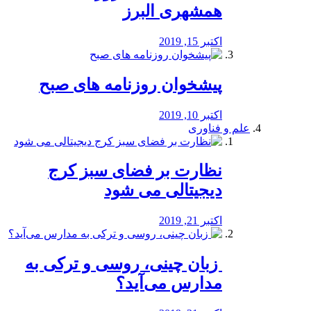
همشهری البرز
اکتبر 15, 2019
پیشخوان روزنامه های صبح
اکتبر 10, 2019
علم و فناوری
نظارت بر فضای سبز کرج
دیجیتالی می شود
اکتبر 21, 2019
️ زبان چینی، روسی و ترکی به
مدارس می‌آید؟