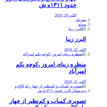
حدود ۱۳۱۱ه ش
اکتبر 19, 2019
موزیک
ویدئو
البرز زیبا
اکتبر 22, 2019
منظره‌‌ زیبای امروز ،کوچه یکم
امیرآباد
اکتبر 21, 2019
️تصویری کمیاب و کم‌نظیر از چهار