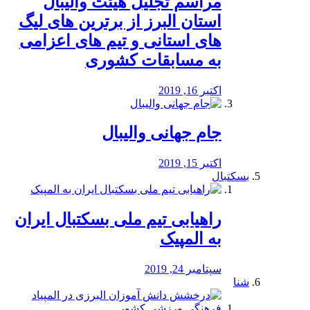
مراسم تجلیل هیئت والیبال
استان البرز از برترین های لیگ
های استانی و تیم های اعزامی
به مسابقات کشوری
اکتبر 16, 2019
جام جهانی والیبال
اکتبر 15, 2019
بسکتبال
راهیابی تیم ملی بسکتبال ایران
به المپیک
سپتامبر 24, 2019
شنا