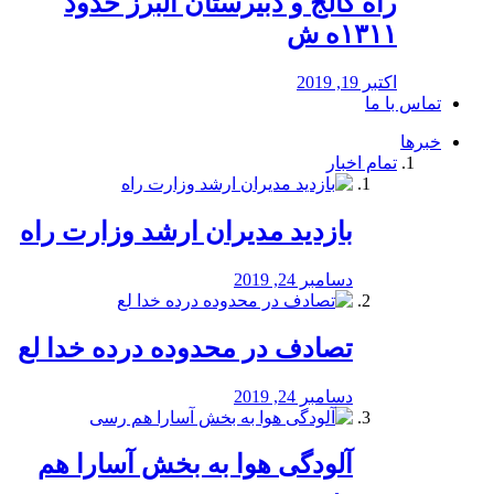
راه كالج و دبيرستان البرز حدود
۱۳۱۱ه ش
اکتبر 19, 2019
تماس با ما
خبرها
تمام اخبار
بازدید مدیران ارشد وزارت راه
دسامبر 24, 2019
تصادف در محدوده درده خدا لع
دسامبر 24, 2019
آلودگی هوا به بخش آسارا هم