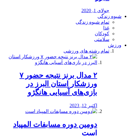
جولای 1, 2020
شیوه زندگی
تمام شیوه زندگی
غذا
کودکان
سلامتی
ورزش
تمام رشته های ورزشی
۲ مدال برنز نتیجه حضور ۷
ورزشکار استان البرز در
بازی‌های آسیایی هانگژو
اکتبر 12, 2023
دومین دوره مسابفات المپیاد
است