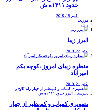
حدود ۱۳۱۱ه ش
اکتبر 19, 2019
موزیک
ویدئو
البرز زیبا
اکتبر 22, 2019
منظره‌‌ زیبای امروز ،کوچه یکم
امیرآباد
اکتبر 21, 2019
️تصویری کمیاب و کم‌نظیر از چهار