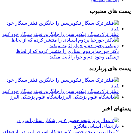
پست های محبوب
فیلتر ترک سیگار نیکوپرسین را جایگزین فیلتر سیگار خود کنید
دکتر جورجیا پردوم اسنادی را منتشر کرده که از لحاظ
ژنتیکی وجود آدم و حوا را ثابت میکند
پست های پربازدید
فیلتر ترک سیگار نیکوپرسین را جایگزین فیلتر سیگار خود کنید
دانشگاه علوم پزشکی البرز
پستهای اخیر
۲ مدال برنز نتیجه حضور ۷ ورزشکار استان البرز در بازی‌های