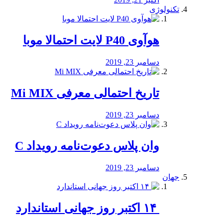
تکنولوژی
هوآوی P40 لایت احتمالا موبا
دسامبر 23, 2019
تاریخ احتمالی معرفی Mi MIX
دسامبر 23, 2019
وان پلاس دعوت‌نامه رویداد C
دسامبر 23, 2019
جهان
‏ ۱۴ اکتبر روز جهانی استاندارد