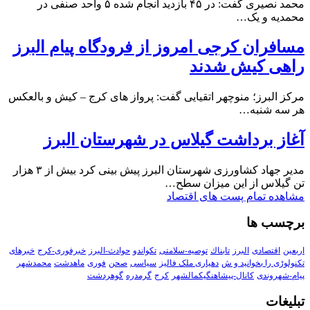
محمد نصیری گفت: در ۴۵ بازدید انجام شده ۵ واحد صنفی در
محمدیه و یک…
مسافران کرجی امروز از فرودگاه پیام البرز
راهی کیش شدند
مرکز البرز؛ منوچهر اتقیایی گفت: پرواز های کرج – کیش و بالعکس
هر سه شنبه…
آغاز برداشت گیلاس در شهرستان البرز
مدیر جهاد کشاورزی شهرستان البرز پیش بینی کرد بیش از ۳ هزار
تن گیلاس از این میزان سطح…
مشاهده تمام پست های اقتصاد
برچسب ها
اربعین
اقتصادی
البرز
تابناك
توصیه-سلامتی
تکواندو
حوادث-البرز
خبرفوری-کرج
خبرهای
تکنولوڑی را بخوانید و ش
دهیاری ملک فالیز
سیاسی
صحن
فوری
ماهدشت
محمدشهر
پیام-شهروندی
کانال-پیشاهنگیکمالشهر
کرج
گرمدره
گوهردشت
تبلیغات