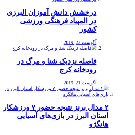
درخشش دانش آموزان البرزی
در المپیاد فرهنگی ورزشی
کشور
آگوست 23, 2019
️فاصله نزدیک شنا و مرگ در
رودخانه کرج
آگوست 21, 2019
۲ مدال برنز نتیجه حضور ۷ ورزشکار
استان البرز در بازی‌های آسیایی
هانگژو