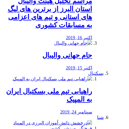
مراسم تجلیل هیئت والیبال
استان البرز از برترین های لیگ
های استانی و تیم های اعزامی
به مسابقات کشوری
اکتبر 16, 2019
جام جهانی والیبال
اکتبر 15, 2019
بسکتبال
راهیابی تیم ملی بسکتبال ایران
به المپیک
سپتامبر 24, 2019
شنا