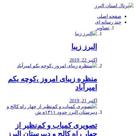
فصد
خون
صفحه اصلی
شرق
چند رسانه ای
تهران
تصاویر
خشکشویی
تصفیه
آب
البرز زیبا
طراحی
سایت
و
اکتبر 22, 2019
سئو
vip
منظره‌‌ زیبای امروز ،کوچه یکم
امیرآباد
اکتبر 21, 2019
️تصویری کمیاب و کم‌نظیر از
چهار راه كالج و دبيرستان البرز