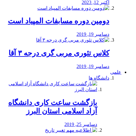
اکتبر 12, 2023
دومین دوره مسابفات المپیاد است
دسامبر 19, 2019
کلاس تئوری مربی گری درجه ۳ آقا
دسامبر 19, 2019
علمی
دانشگاه ها
بازگشت ساعت کاری دانشگاه
آزاد اسلامی استان البرز
دسامبر 25, 2019