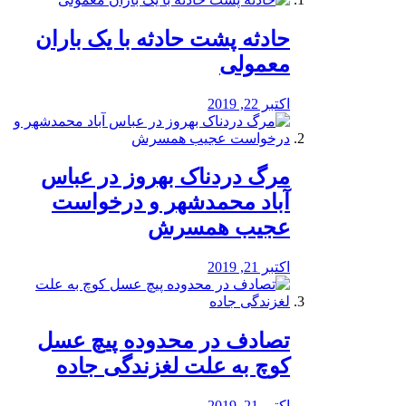
️حادثه پشت حادثه با یک باران
معمولی
اکتبر 22, 2019
مرگ دردناک بهروز در عباس
آباد محمدشهر و درخواست
عجیب همسرش
اکتبر 21, 2019
تصادف در محدوده پیچ عسل
کوچ به علت لغزندگی جاده
اکتبر 21, 2019