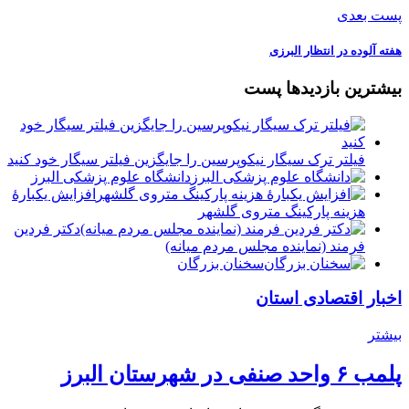
پست بعدی
️هفته آلوده در انتظار البرزی
بیشترین بازدیدها پست
فیلتر ترک سیگار نیکوپرسین را جایگزین فیلتر سیگار خود کنید
دانشگاه علوم پزشکی البرز
افزایش یکبارۀ
هزینه پارکینگ متروی گلشهر
دكتر فردين
فرمند (نماينده مجلس مردم میانه)
سخنان بزرگان
اخبار اقتصادی استان
بیشتر
پلمب ۶ واحد صنفی در شهرستان البرز