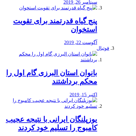
سپتامبر 26, 2019
پنج گیاه قدرتمند برای تقویت
استخوان
آگوست 22, 2019
فوتبال
بانوان استان البرزی گام اول را
محكم برداشتند
اکتبر 15, 2019
یوزپلنگان ایرانی با نتیجه عجیب
کامبوج را تسلیم خود کردند