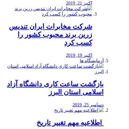
اکتبر 21, 2019
شرکت مخابرات ایران تندیس
زرین برند محبوب کشور را
کسب کرد
اکتبر 19, 2019
آزمایشگاه ها
بازگشت ساعت کاری دانشگاه آزاد
اسلامی استان البرز
دسامبر 25, 2019
️ اطلاعیه مهم تغییر تاریخ