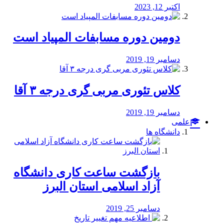
اکتبر 12, 2023
دومین دوره مسابفات المپیاد است
دسامبر 19, 2019
کلاس تئوری مربی گری درجه ۳ آقا
دسامبر 19, 2019
علمی
دانشگاه ها
بازگشت ساعت کاری دانشگاه
آزاد اسلامی استان البرز
دسامبر 25, 2019