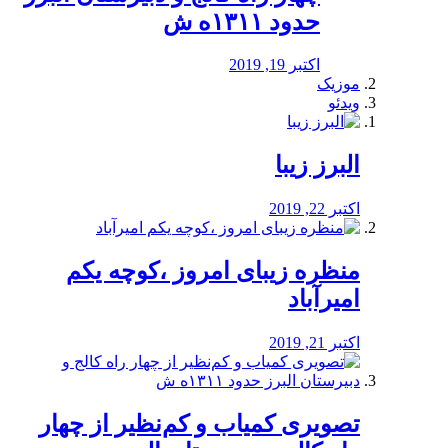
حدود ۱۳۱۱ه ش
اکتبر 19, 2019
موزیک
ویدئو
البرز زیبا
اکتبر 22, 2019
منظره‌‌ زیبای امروز ،کوچه یکم
امیرآباد
اکتبر 21, 2019
️تصویری کمیاب و کم‌نظیر از چهار