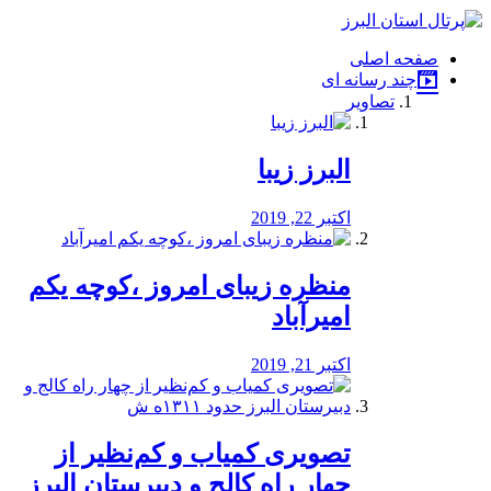
فصد
خون
صفحه اصلی
شرق
چند رسانه ای
تهران
تصاویر
خشکشویی
تصفیه
آب
البرز زیبا
طراحی
سایت
و
اکتبر 22, 2019
سئو
vip
منظره‌‌ زیبای امروز ،کوچه یکم
امیرآباد
اکتبر 21, 2019
️تصویری کمیاب و کم‌نظیر از
چهار راه كالج و دبيرستان البرز