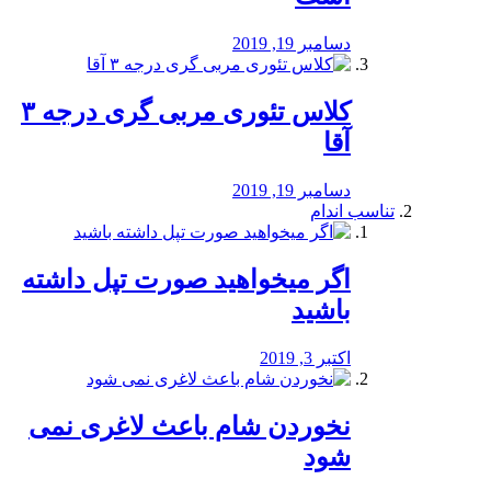
دسامبر 19, 2019
کلاس تئوری مربی گری درجه ۳
آقا
دسامبر 19, 2019
تناسب اندام
اگر میخواهید صورت تپل داشته
باشید
اکتبر 3, 2019
نخوردن شام باعث لاغری نمی
‌شود