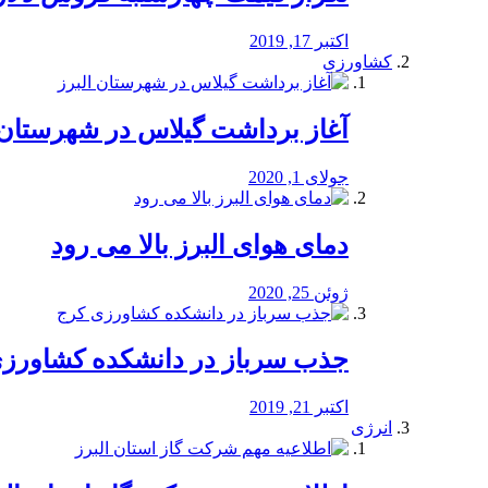
اکتبر 17, 2019
کشاورزی
آغاز برداشت گیلاس در شهرستان 
جولای 1, 2020
دمای هوای البرز بالا می رود
ژوئن 25, 2020
جذب سرباز در دانشکده کشاورز
اکتبر 21, 2019
انرژی