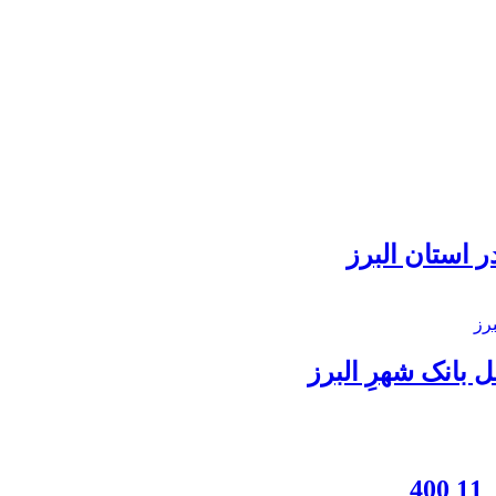
 استان البرز
بانک شهرِ البرز
4