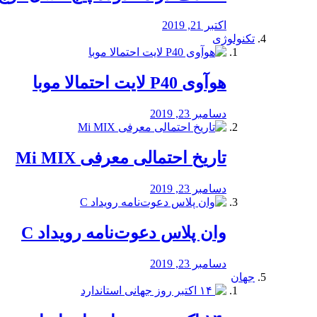
اکتبر 21, 2019
تکنولوژی
هوآوی P40 لایت احتمالا موبا
دسامبر 23, 2019
تاریخ احتمالی معرفی Mi MIX
دسامبر 23, 2019
وان پلاس دعوت‌نامه رویداد C
دسامبر 23, 2019
جهان