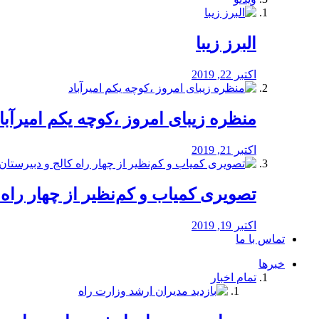
البرز زیبا
اکتبر 22, 2019
منظره‌‌ زیبای امروز ،کوچه یکم امیرآبا
اکتبر 21, 2019
️تصویری کمیاب و کم‌نظیر از چهار راه كالج
اکتبر 19, 2019
تماس با ما
خبرها
تمام اخبار