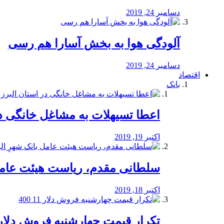
دسامبر 24, 2019
آلودگی هوا به بخش آسارا هم رسی
دسامبر 24, 2019
اقتصاد
بانک
️اعطا تسیهلات به مشاغل خانگی در
اکتبر 19, 2019
سلطانی مقدم، ریاست هیئت عامل 
اکتبر 18, 2019
تکرار قیمت چهارشنبه فروش دلار 11 00