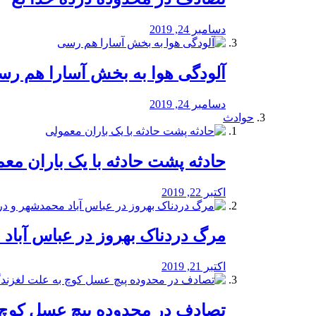
دسامبر 24, 2019
آلودگی هوا به بخش آسارا هم ر
دسامبر 24, 2019
حوادث
️حادثه پشت حادثه با یک باران مع
اکتبر 22, 2019
مرگ دردناک بهروز در عباس آب
اکتبر 21, 2019
تصادف در محدوده پیچ عسل کوچ 