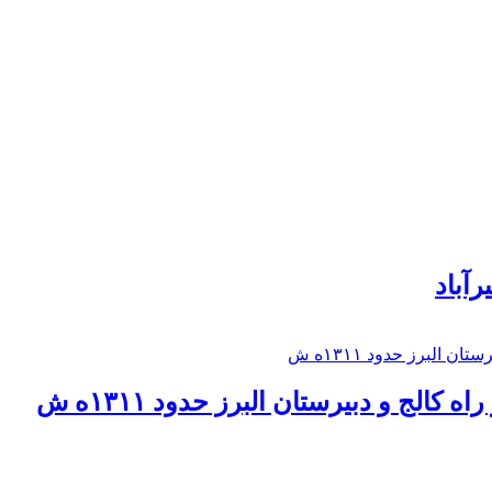
رآباد
كالج و دبيرستان البرز حدود ۱۳۱۱ه ش