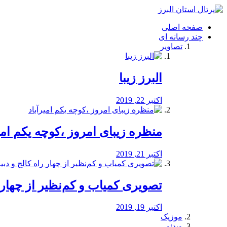
فصد
خون
صفحه اصلی
شرق
چند رسانه ای
تهران
تصاویر
خشکشویی
تصفیه
آب
البرز زیبا
طراحی
سایت
و
اکتبر 22, 2019
سئو
vip
منظره‌‌ زیبای امروز ،کوچه یکم امی
اکتبر 21, 2019
️تصویری کمیاب و کم‌نظیر از چهار راه 
اکتبر 19, 2019
موزیک
ویدئو