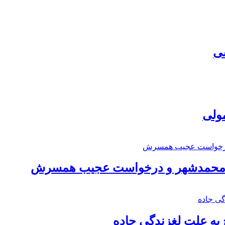
سی
مولی
اد محمدشهر و درخواست عجیب همسرش
به علت لغزندگی جاده