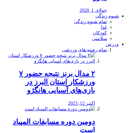
جولای 1, 2020
شیوه زندگی
تمام شیوه زندگی
غذا
کودکان
سلامتی
ورزش
تمام رشته های ورزشی
۲ مدال برنز نتیجه حضور ۷
ورزشکار استان البرز در
بازی‌های آسیایی هانگژو
اکتبر 12, 2023
دومین دوره مسابفات المپیاد
است