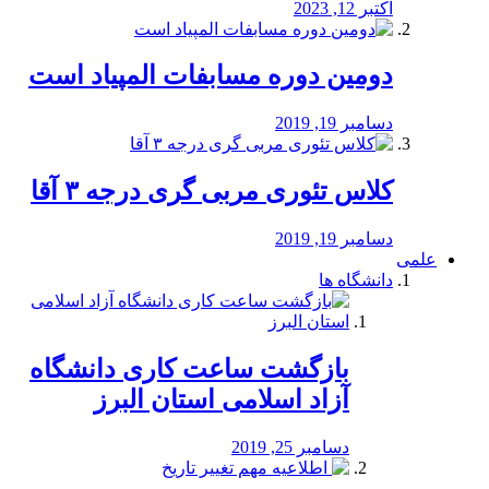
اکتبر 12, 2023
دومین دوره مسابفات المپیاد است
دسامبر 19, 2019
کلاس تئوری مربی گری درجه ۳ آقا
دسامبر 19, 2019
علمی
دانشگاه ها
بازگشت ساعت کاری دانشگاه
آزاد اسلامی استان البرز
دسامبر 25, 2019