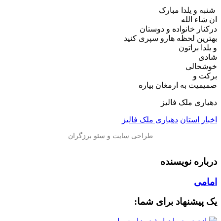
️ شنبه و یلدا مبارک
ان شاء الله
درکنار خانواده و دوستان
بهترین لحظه هارو سپری کنید
️و یلدا براتون
شادی
خوشحالی
برکت و
️صمیمیت به ارمغان بیاره
دهیاری ملک فالیز
اخبار استان
دهیاری ملک فالیز
درباره نویسنده
امامی
یک پیشنهاد برای شما: