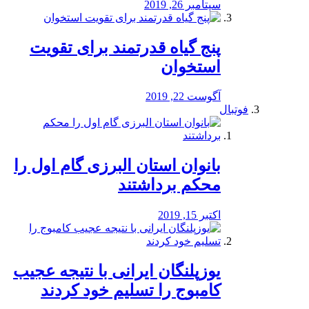
سپتامبر 26, 2019
پنج گیاه قدرتمند برای تقویت
استخوان
آگوست 22, 2019
فوتبال
بانوان استان البرزی گام اول را
محكم برداشتند
اکتبر 15, 2019
یوزپلنگان ایرانی با نتیجه عجیب
کامبوج را تسلیم خود کردند