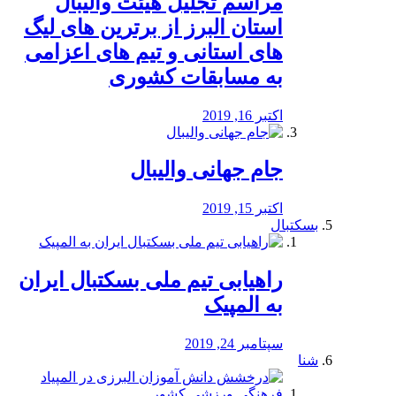
مراسم تجلیل هیئت والیبال
استان البرز از برترین های لیگ
های استانی و تیم های اعزامی
به مسابقات کشوری
اکتبر 16, 2019
جام جهانی والیبال
اکتبر 15, 2019
بسکتبال
راهیابی تیم ملی بسکتبال ایران
به المپیک
سپتامبر 24, 2019
شنا