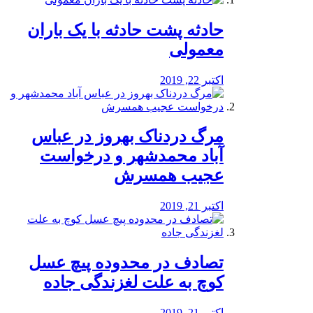
️حادثه پشت حادثه با یک باران
معمولی
اکتبر 22, 2019
مرگ دردناک بهروز در عباس
آباد محمدشهر و درخواست
عجیب همسرش
اکتبر 21, 2019
تصادف در محدوده پیچ عسل
کوچ به علت لغزندگی جاده
اکتبر 21, 2019