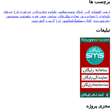
برچسب ها
اربعین
اقتصادی
البرز
تابناك
توصیه-سلامتی
تکواندو
حوادث-البرز
خبرفوری-کرج
خبرهای
تکنولوڑی را بخوانید و ش
دهیاری ملک فالیز
سیاسی
صحن
فوری
ماهدشت
محمدشهر
پیام-شهروندی
کانال-پیشاهنگیکمالشهر
کرج
گرمدره
گوهردشت
تبلیغات
مجزی پروژه