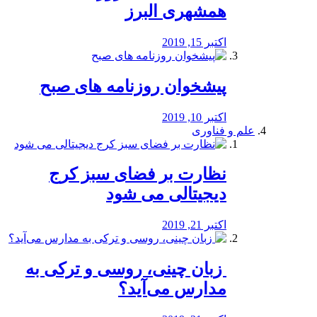
همشهری البرز
اکتبر 15, 2019
پیشخوان روزنامه های صبح
اکتبر 10, 2019
علم و فناوری
نظارت بر فضای سبز کرج
دیجیتالی می شود
اکتبر 21, 2019
️ زبان چینی، روسی و ترکی به
مدارس می‌آید؟