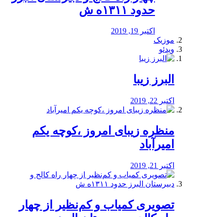
حدود ۱۳۱۱ه ش
اکتبر 19, 2019
موزیک
ویدئو
البرز زیبا
اکتبر 22, 2019
منظره‌‌ زیبای امروز ،کوچه یکم
امیرآباد
اکتبر 21, 2019
️تصویری کمیاب و کم‌نظیر از چهار