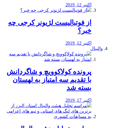
اکتبر 12, 2019
از فوتبالیست لژیونر کرجی چه
خبر؟
اکتبر 12, 2019
والیبال
پرونده کولاکوویچ و شاگردانش
با تقدیم سه امتیاز به لهستان
بسته شد
اکتبر 17, 2019