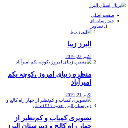
فصد
خون
صفحه اصلی
شرق
چند رسانه ای
تهران
تصاویر
خشکشویی
تصفیه
آب
البرز زیبا
طراحی
سایت
و
اکتبر 22, 2019
سئو
vip
منظره‌‌ زیبای امروز ،کوچه یکم
امیرآباد
اکتبر 21, 2019
️تصویری کمیاب و کم‌نظیر از
چهار راه كالج و دبيرستان البرز