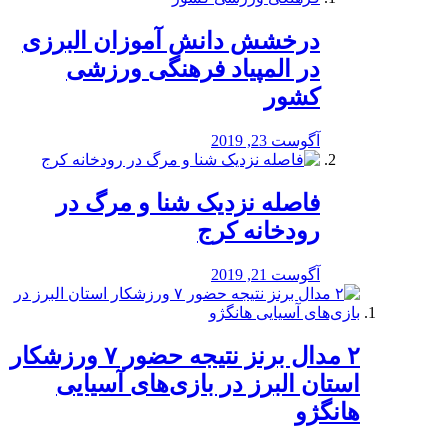
درخشش دانش آموزان البرزی
در المپیاد فرهنگی ورزشی
کشور
آگوست 23, 2019
️فاصله نزدیک شنا و مرگ در
رودخانه کرج
آگوست 21, 2019
۲ مدال برنز نتیجه حضور ۷ ورزشکار
استان البرز در بازی‌های آسیایی
هانگژو