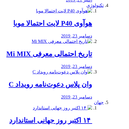
تکنولوژی
هوآوی P40 لایت احتمالا موبا
دسامبر 23, 2019
تاریخ احتمالی معرفی Mi MIX
دسامبر 23, 2019
وان پلاس دعوت‌نامه رویداد C
دسامبر 23, 2019
جهان
‏ ۱۴ اکتبر روز جهانی استاندارد