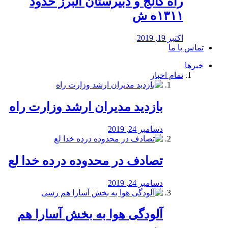
راه كالج و دبيرستان البرز حدود
۱۳۱۱ه ش
اکتبر 19, 2019
تماس با ما
خبرها
تمام اخبار
بازدید مدیران ارشد وزارت راه
دسامبر 24, 2019
تصادف در محدوده درده خدا لع
دسامبر 24, 2019
آلودگی هوا به بخش آسارا هم