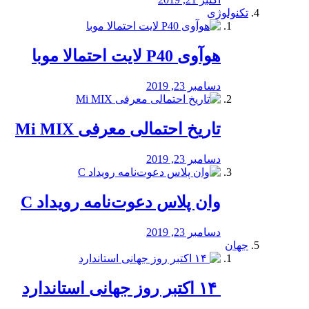
تکنولوژی
هوآوی P40 لایت احتمالا موبا
دسامبر 23, 2019
تاریخ احتمالی معرفی Mi MIX
دسامبر 23, 2019
وان پلاس دعوت‌نامه رویداد C
دسامبر 23, 2019
جهان
‏ ۱۴ اکتبر روز جهانی استاندارد