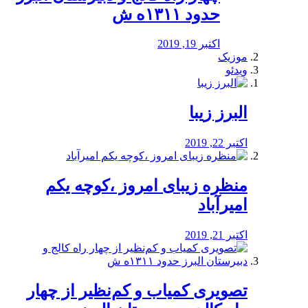
حدود ۱۳۱۱ه ش
اکتبر 19, 2019
موزیک
ویدئو
البرز زیبا
اکتبر 22, 2019
منظره‌‌ زیبای امروز ،کوچه یکم
امیرآباد
اکتبر 21, 2019
️تصویری کمیاب و کم‌نظیر از چهار