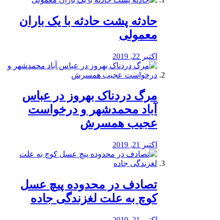
️حادثه پشت حادثه با یک باران
معمولی
اکتبر 22, 2019
مرگ دردناک بهروز در عباس
آباد محمدشهر و درخواست
عجیب همسرش
اکتبر 21, 2019
تصادف در محدوده پیچ عسل
کوچ به علت لغزندگی جاده
اکتبر 21, 2019