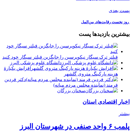
پست بعدی
️ روز نخست رقابت‌های بین‌المل
بیشترین بازدیدها پست
فیلتر ترک سیگار نیکوپرسین را جایگزین فیلتر سیگار خود کنید
دانشگاه علوم پزشکی البرز
افزایش یکبارۀ
هزینه پارکینگ متروی گلشهر
دكتر فردين
فرمند (نماينده مجلس مردم میانه)
سخنان بزرگان
اخبار اقتصادی استان
بیشتر
پلمب ۶ واحد صنفی در شهرستان البرز