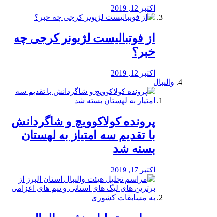
اکتبر 12, 2019
از فوتبالیست لژیونر کرجی چه
خبر؟
اکتبر 12, 2019
والیبال
پرونده کولاکوویچ و شاگردانش
با تقدیم سه امتیاز به لهستان
بسته شد
اکتبر 17, 2019