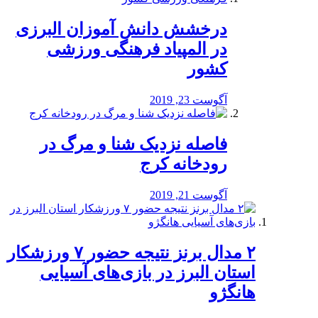
درخشش دانش آموزان البرزی
در المپیاد فرهنگی ورزشی
کشور
آگوست 23, 2019
️فاصله نزدیک شنا و مرگ در
رودخانه کرج
آگوست 21, 2019
۲ مدال برنز نتیجه حضور ۷ ورزشکار
استان البرز در بازی‌های آسیایی
هانگژو