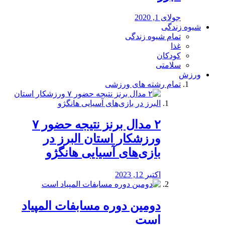
جولای 1, 2020
شیوه زندگی
تمام شیوه زندگی
غذا
کودکان
سلامتی
ورزش
تمام رشته های ورزشی
۲ مدال برنز نتیجه حضور ۷
ورزشکار استان البرز در
بازی‌های آسیایی هانگژو
اکتبر 12, 2023
دومین دوره مسابفات المپیاد
است