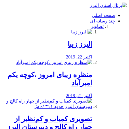
فصد
خون
صفحه اصلی
شرق
چند رسانه ای
تهران
تصاویر
خشکشویی
تصفیه
آب
البرز زیبا
طراحی
سایت
و
اکتبر 22, 2019
سئو
vip
منظره‌‌ زیبای امروز ،کوچه یکم
امیرآباد
اکتبر 21, 2019
️تصویری کمیاب و کم‌نظیر از
چهار راه كالج و دبيرستان البرز