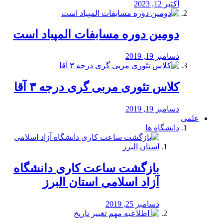
اکتبر 12, 2023
دومین دوره مسابفات المپیاد است
دسامبر 19, 2019
کلاس تئوری مربی گری درجه ۳ آقا
دسامبر 19, 2019
علمی
دانشگاه ها
بازگشت ساعت کاری دانشگاه
آزاد اسلامی استان البرز
دسامبر 25, 2019