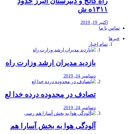
راه كالج و دبيرستان البرز حدود
۱۳۱۱ه ش
اکتبر 19, 2019
تماس با ما
خبرها
تمام اخبار
بازدید مدیران ارشد وزارت راه
دسامبر 24, 2019
تصادف در محدوده درده خدا لع
دسامبر 24, 2019
آلودگی هوا به بخش آسارا هم