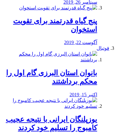
سپتامبر 26, 2019
پنج گیاه قدرتمند برای تقویت
استخوان
آگوست 22, 2019
فوتبال
بانوان استان البرزی گام اول را
محكم برداشتند
اکتبر 15, 2019
یوزپلنگان ایرانی با نتیجه عجیب
کامبوج را تسلیم خود کردند