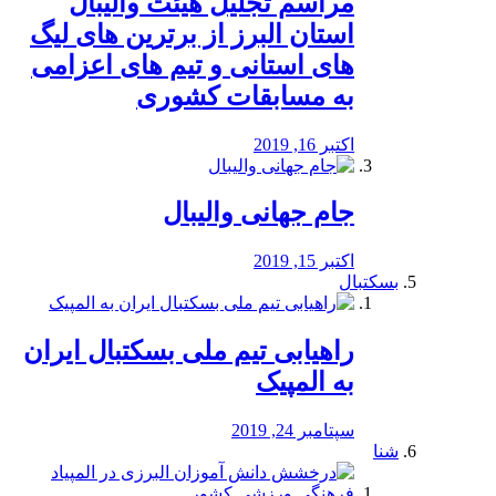
مراسم تجلیل هیئت والیبال
استان البرز از برترین های لیگ
های استانی و تیم های اعزامی
به مسابقات کشوری
اکتبر 16, 2019
جام جهانی والیبال
اکتبر 15, 2019
بسکتبال
راهیابی تیم ملی بسکتبال ایران
به المپیک
سپتامبر 24, 2019
شنا