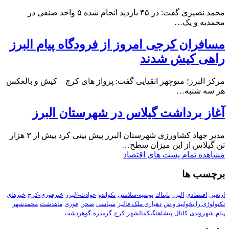
محمد نصیری گفت: در ۴۵ بازدید انجام شده ۵ واحد صنفی در
محمدیه و یک…
مسافران کرجی امروز از فرودگاه پیام البرز
راهی کیش شدند
مرکز البرز؛ منوچهر اتقیایی گفت: پرواز های کرج – کیش و بالعکس
هر سه شنبه…
آغاز برداشت گیلاس در شهرستان البرز
مدیر جهاد کشاورزی شهرستان البرز پیش بینی کرد بیش از ۳ هزار
تن گیلاس از این میزان سطح…
مشاهده تمام پست های اقتصاد
برچسب ها
اربعین
اقتصادی
البرز
تابناك
توصیه-سلامتی
تکواندو
حوادث-البرز
خبرفوری-کرج
خبرهای
تکنولوڑی را بخوانید و ش
دهیاری ملک فالیز
سیاسی
صحن
فوری
ماهدشت
محمدشهر
پیام-شهروندی
کانال-پیشاهنگیکمالشهر
کرج
گرمدره
گوهردشت