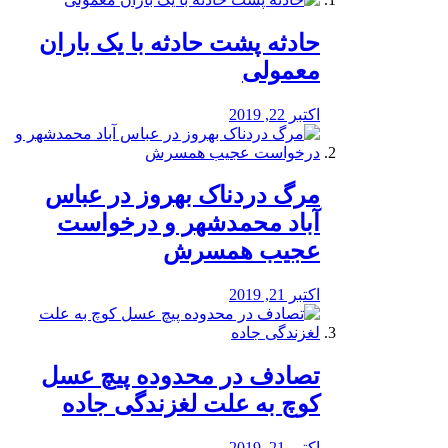
️حادثه پشت حادثه با یک باران
معمولی
اکتبر 22, 2019
مرگ دردناک بهروز در عباس
آباد محمدشهر و درخواست
عجیب همسرش
اکتبر 21, 2019
تصادف در محدوده پیچ عسل
کوچ به علت لغزندگی جاده
اکتبر 21, 2019