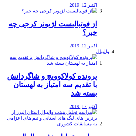
اکتبر 12, 2019
از فوتبالیست لژیونر کرجی چه
خبر؟
اکتبر 12, 2019
والیبال
پرونده کولاکوویچ و شاگردانش
با تقدیم سه امتیاز به لهستان
بسته شد
اکتبر 17, 2019