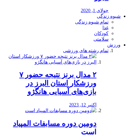
جولای 1, 2020
شیوه زندگی
تمام شیوه زندگی
غذا
کودکان
سلامتی
ورزش
تمام رشته های ورزشی
۲ مدال برنز نتیجه حضور ۷
ورزشکار استان البرز در
بازی‌های آسیایی هانگژو
اکتبر 12, 2023
دومین دوره مسابفات المپیاد
است