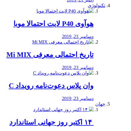
تکنولوژی
هوآوی P40 لایت احتمالا موبا
دسامبر 23, 2019
تاریخ احتمالی معرفی Mi MIX
دسامبر 23, 2019
وان پلاس دعوت‌نامه رویداد C
دسامبر 23, 2019
جهان
‏ ۱۴ اکتبر روز جهانی استاندارد