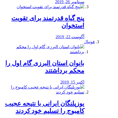
سپتامبر 26, 2019
پنج گیاه قدرتمند برای تقویت
استخوان
آگوست 22, 2019
فوتبال
بانوان استان البرزی گام اول را
محكم برداشتند
اکتبر 15, 2019
یوزپلنگان ایرانی با نتیجه عجیب
کامبوج را تسلیم خود کردند