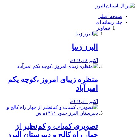
فصد
خون
صفحه اصلی
شرق
چند رسانه ای
تهران
تصاویر
خشکشویی
تصفیه
آب
البرز زیبا
طراحی
سایت
و
اکتبر 22, 2019
سئو
vip
منظره‌‌ زیبای امروز ،کوچه یکم
امیرآباد
اکتبر 21, 2019
️تصویری کمیاب و کم‌نظیر از
چهار راه كالج و دبيرستان البرز