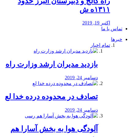
راه كالج و دبيرستان البرز حدود
۱۳۱۱ه ش
اکتبر 19, 2019
تماس با ما
خبرها
تمام اخبار
بازدید مدیران ارشد وزارت راه
دسامبر 24, 2019
تصادف در محدوده درده خدا لع
دسامبر 24, 2019
آلودگی هوا به بخش آسارا هم