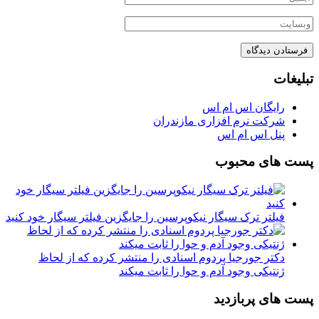
تبلیغات
رایگان اس ام اس
شرکت نرم افزاری مازندران
پنل اس ام اس
پست های محبوب
فیلتر ترک سیگار نیکوپرسین را جایگزین فیلتر سیگار خود کنید
دکتر جورجیا پردوم اسنادی را منتشر کرده که از لحاظ
ژنتیکی وجود آدم و حوا را ثابت میکند
پست های پربازدید