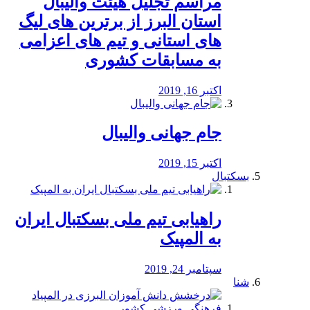
مراسم تجلیل هیئت والیبال
استان البرز از برترین های لیگ
های استانی و تیم های اعزامی
به مسابقات کشوری
اکتبر 16, 2019
جام جهانی والیبال
اکتبر 15, 2019
بسکتبال
راهیابی تیم ملی بسکتبال ایران
به المپیک
سپتامبر 24, 2019
شنا