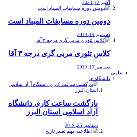
اکتبر 12, 2023
دومین دوره مسابفات المپیاد است
دسامبر 19, 2019
کلاس تئوری مربی گری درجه ۳ آقا
دسامبر 19, 2019
علمی
دانشگاه ها
بازگشت ساعت کاری دانشگاه
آزاد اسلامی استان البرز
دسامبر 25, 2019