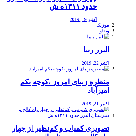
حدود ۱۳۱۱ه ش
اکتبر 19, 2019
موزیک
ویدئو
البرز زیبا
اکتبر 22, 2019
منظره‌‌ زیبای امروز ،کوچه یکم
امیرآباد
اکتبر 21, 2019
️تصویری کمیاب و کم‌نظیر از چهار