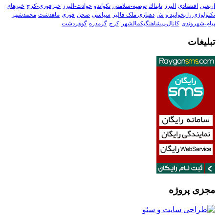
اربعین
اقتصادی
البرز
تابناك
توصیه-سلامتی
تکواندو
حوادث-البرز
خبرفوری-کرج
خبرهای
تکنولوڑی را بخوانید و ش
دهیاری ملک فالیز
سیاسی
صحن
فوری
ماهدشت
محمدشهر
پیام-شهروندی
کانال-پیشاهنگیکمالشهر
کرج
گرمدره
گوهردشت
تبلیغات
مجزی پروژه