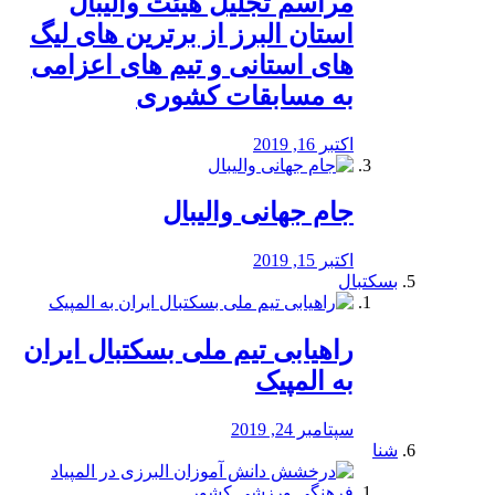
مراسم تجلیل هیئت والیبال
استان البرز از برترین های لیگ
های استانی و تیم های اعزامی
به مسابقات کشوری
اکتبر 16, 2019
جام جهانی والیبال
اکتبر 15, 2019
بسکتبال
راهیابی تیم ملی بسکتبال ایران
به المپیک
سپتامبر 24, 2019
شنا