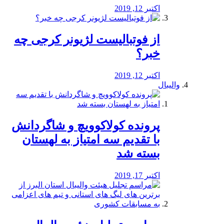
اکتبر 12, 2019
از فوتبالیست لژیونر کرجی چه
خبر؟
اکتبر 12, 2019
والیبال
پرونده کولاکوویچ و شاگردانش
با تقدیم سه امتیاز به لهستان
بسته شد
اکتبر 17, 2019