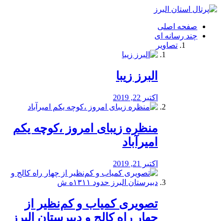
فصد
خون
صفحه اصلی
شرق
چند رسانه ای
تهران
تصاویر
خشکشویی
تصفیه
آب
البرز زیبا
طراحی
سایت
و
اکتبر 22, 2019
سئو
vip
منظره‌‌ زیبای امروز ،کوچه یکم
امیرآباد
اکتبر 21, 2019
️تصویری کمیاب و کم‌نظیر از
چهار راه كالج و دبيرستان البرز