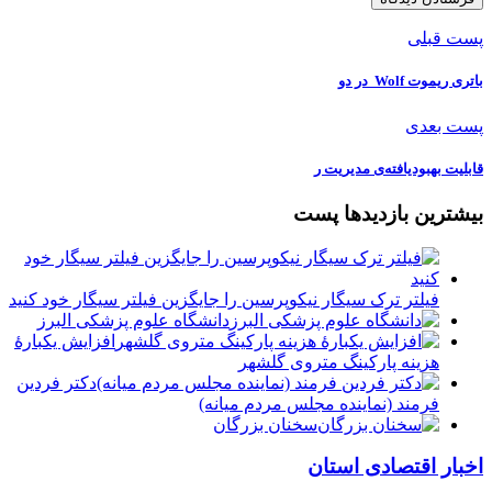
پست قبلی
باتری ریموت Wolf ️ در دو
پست بعدی
قابلیت بهبودیافته‌ی مدیریت ر
بیشترین بازدیدها پست
فیلتر ترک سیگار نیکوپرسین را جایگزین فیلتر سیگار خود کنید
دانشگاه علوم پزشکی البرز
افزایش یکبارۀ
هزینه پارکینگ متروی گلشهر
دكتر فردين
فرمند (نماينده مجلس مردم میانه)
سخنان بزرگان
اخبار اقتصادی استان