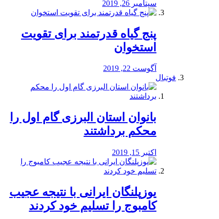
سپتامبر 26, 2019
پنج گیاه قدرتمند برای تقویت
استخوان
آگوست 22, 2019
فوتبال
بانوان استان البرزی گام اول را
محكم برداشتند
اکتبر 15, 2019
یوزپلنگان ایرانی با نتیجه عجیب
کامبوج را تسلیم خود کردند