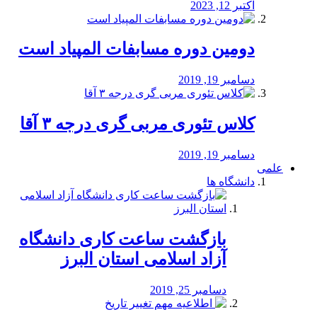
اکتبر 12, 2023
دومین دوره مسابفات المپیاد است
دسامبر 19, 2019
کلاس تئوری مربی گری درجه ۳ آقا
دسامبر 19, 2019
علمی
دانشگاه ها
بازگشت ساعت کاری دانشگاه
آزاد اسلامی استان البرز
دسامبر 25, 2019