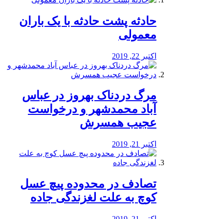
️حادثه پشت حادثه با یک باران
معمولی
اکتبر 22, 2019
مرگ دردناک بهروز در عباس
آباد محمدشهر و درخواست
عجیب همسرش
اکتبر 21, 2019
تصادف در محدوده پیچ عسل
کوچ به علت لغزندگی جاده
اکتبر 21, 2019