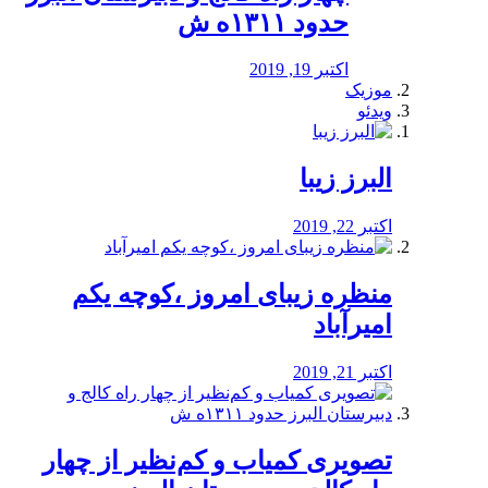
حدود ۱۳۱۱ه ش
اکتبر 19, 2019
موزیک
ویدئو
البرز زیبا
اکتبر 22, 2019
منظره‌‌ زیبای امروز ،کوچه یکم
امیرآباد
اکتبر 21, 2019
️تصویری کمیاب و کم‌نظیر از چهار