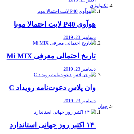
تکنولوژی
هوآوی P40 لایت احتمالا موبا
دسامبر 23, 2019
تاریخ احتمالی معرفی Mi MIX
دسامبر 23, 2019
وان پلاس دعوت‌نامه رویداد C
دسامبر 23, 2019
جهان
‏ ۱۴ اکتبر روز جهانی استاندارد