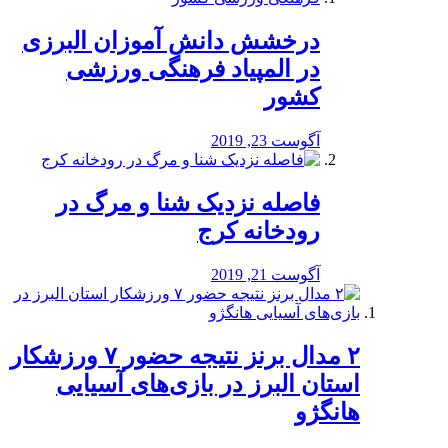
درخشش دانش آموزان البرزی
در المپیاد فرهنگی ورزشی
کشور
آگوست 23, 2019
️فاصله نزدیک شنا و مرگ در
رودخانه کرج
آگوست 21, 2019
۲ مدال برنز نتیجه حضور ۷ ورزشکار
استان البرز در بازی‌های آسیایی
هانگژو