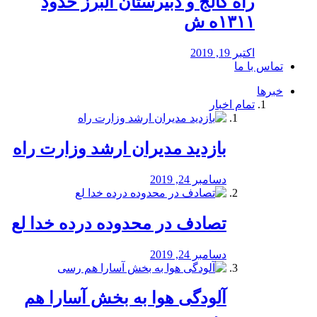
راه كالج و دبيرستان البرز حدود
۱۳۱۱ه ش
اکتبر 19, 2019
تماس با ما
خبرها
تمام اخبار
بازدید مدیران ارشد وزارت راه
دسامبر 24, 2019
تصادف در محدوده درده خدا لع
دسامبر 24, 2019
آلودگی هوا به بخش آسارا هم