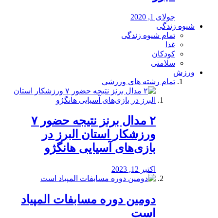
جولای 1, 2020
شیوه زندگی
تمام شیوه زندگی
غذا
کودکان
سلامتی
ورزش
تمام رشته های ورزشی
۲ مدال برنز نتیجه حضور ۷
ورزشکار استان البرز در
بازی‌های آسیایی هانگژو
اکتبر 12, 2023
دومین دوره مسابفات المپیاد
است