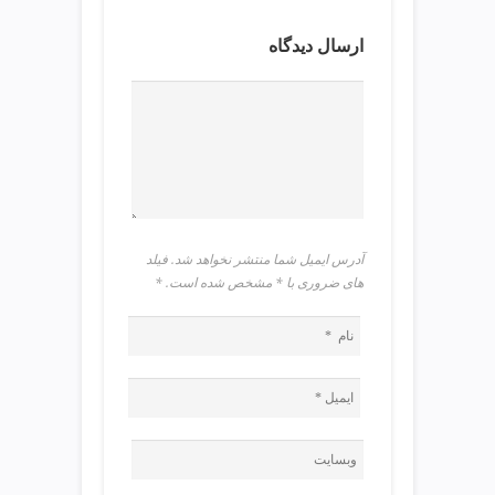
ی
ت
ارسال دیدگاه
ص
ف
ی
ه
آ
ب
ط
ر
ا
آدرس ایمیل شما منتشر نخواهد شد. فیلد
ح
های ضروری با * مشخص شده است.
*
ی
س
ا
ی
ت
و
س
ئ
و