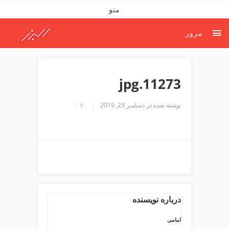
ف
منو
ص
د
مرور
خ
و
ن
ش
11273.jpg
ر
ق
نوشته شده در
دسامبر 23, 2019
0
ت
ه
ر
ا
ن
خ
ش
ک
ش
درباره نویسنده
و
ی
امامی