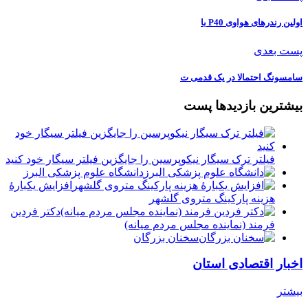
اولین رندرهای هواوی P40 با
پست بعدی
سامسونگ احتمالا در یک قدمی ت
بیشترین بازدیدها پست
فیلتر ترک سیگار نیکوپرسین را جایگزین فیلتر سیگار خود کنید
دانشگاه علوم پزشکی البرز
افزایش یکبارۀ
هزینه پارکینگ متروی گلشهر
دكتر فردين
فرمند (نماينده مجلس مردم میانه)
سخنان بزرگان
اخبار اقتصادی استان
بیشتر