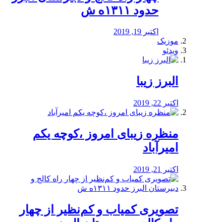
حدود ۱۳۱۱ه ش
اکتبر 19, 2019
موزیک
ویدئو
البرز زیبا
اکتبر 22, 2019
منظره‌‌ زیبای امروز ،کوچه یکم
امیرآباد
اکتبر 21, 2019
️تصویری کمیاب و کم‌نظیر از چهار