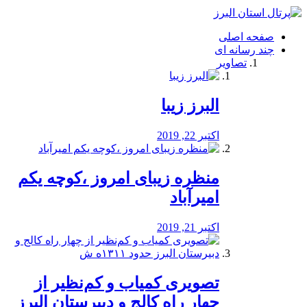
فصد
خون
صفحه اصلی
شرق
چند رسانه ای
تهران
تصاویر
خشکشویی
تصفیه
آب
البرز زیبا
طراحی
سایت
و
اکتبر 22, 2019
سئو
vip
منظره‌‌ زیبای امروز ،کوچه یکم
امیرآباد
اکتبر 21, 2019
️تصویری کمیاب و کم‌نظیر از
چهار راه كالج و دبيرستان البرز