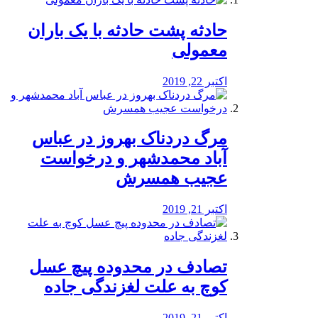
️حادثه پشت حادثه با یک باران
معمولی
اکتبر 22, 2019
مرگ دردناک بهروز در عباس
آباد محمدشهر و درخواست
عجیب همسرش
اکتبر 21, 2019
تصادف در محدوده پیچ عسل
کوچ به علت لغزندگی جاده
اکتبر 21, 2019