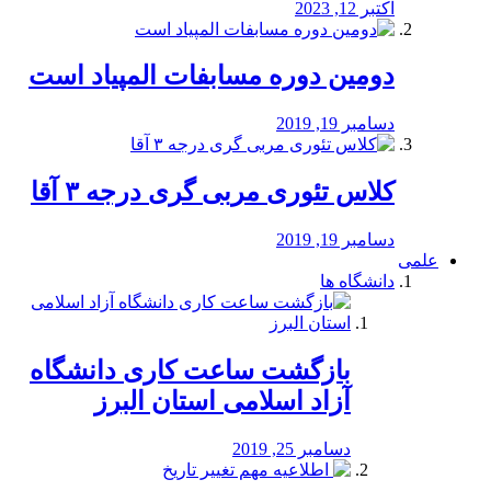
اکتبر 12, 2023
دومین دوره مسابفات المپیاد است
دسامبر 19, 2019
کلاس تئوری مربی گری درجه ۳ آقا
دسامبر 19, 2019
علمی
دانشگاه ها
بازگشت ساعت کاری دانشگاه
آزاد اسلامی استان البرز
دسامبر 25, 2019