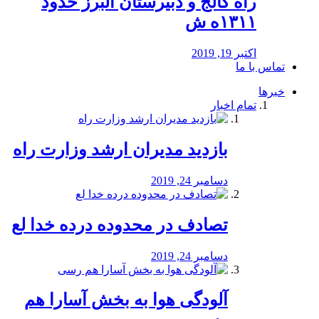
راه كالج و دبيرستان البرز حدود
۱۳۱۱ه ش
اکتبر 19, 2019
تماس با ما
خبرها
تمام اخبار
بازدید مدیران ارشد وزارت راه
دسامبر 24, 2019
تصادف در محدوده درده خدا لع
دسامبر 24, 2019
آلودگی هوا به بخش آسارا هم