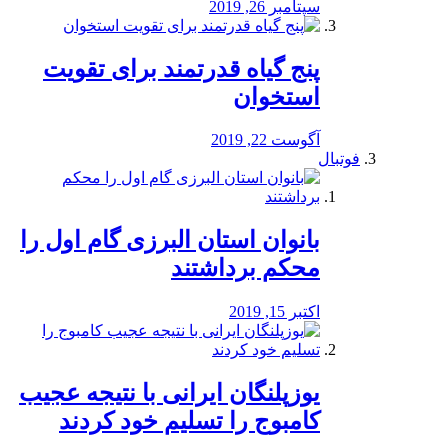
سپتامبر 26, 2019
پنج گیاه قدرتمند برای تقویت
استخوان
آگوست 22, 2019
فوتبال
بانوان استان البرزی گام اول را
محكم برداشتند
اکتبر 15, 2019
یوزپلنگان ایرانی با نتیجه عجیب
کامبوج را تسلیم خود کردند