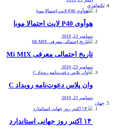
تکنولوژی
هوآوی P40 لایت احتمالا موبا
دسامبر 23, 2019
تاریخ احتمالی معرفی Mi MIX
دسامبر 23, 2019
وان پلاس دعوت‌نامه رویداد C
دسامبر 23, 2019
جهان
‏ ۱۴ اکتبر روز جهانی استاندارد