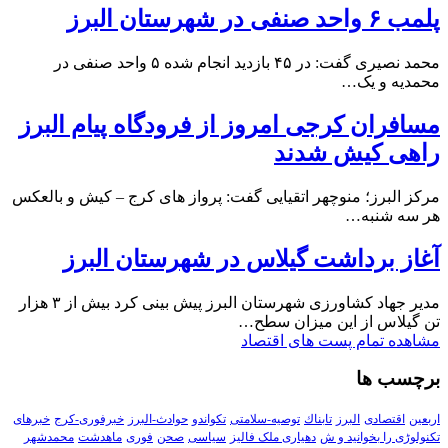
پلمب ۶ واحد صنفی در شهرستان البرز
محمد نصیری گفت: در ۴۵ بازدید انجام شده ۵ واحد صنفی در
محمدیه و یک…
مسافران کرجی امروز از فرودگاه پیام البرز
راهی کیش شدند
مرکز البرز؛ منوچهر اتقیایی گفت: پرواز های کرج – کیش و بالعکس
هر سه شنبه…
آغاز برداشت گیلاس در شهرستان البرز
مدیر جهاد کشاورزی شهرستان البرز پیش بینی کرد بیش از ۳ هزار
تن گیلاس از این میزان سطح…
مشاهده تمام پست های اقتصاد
برچسب ها
اربعین
اقتصادی
البرز
تابناك
توصیه-سلامتی
تکواندو
حوادث-البرز
خبرفوری-کرج
خبرهای
تکنولوڑی را بخوانید و ش
دهیاری ملک فالیز
سیاسی
صحن
فوری
ماهدشت
محمدشهر