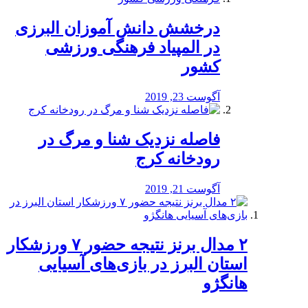
درخشش دانش آموزان البرزی
در المپیاد فرهنگی ورزشی
کشور
آگوست 23, 2019
️فاصله نزدیک شنا و مرگ در
رودخانه کرج
آگوست 21, 2019
۲ مدال برنز نتیجه حضور ۷ ورزشکار
استان البرز در بازی‌های آسیایی
هانگژو