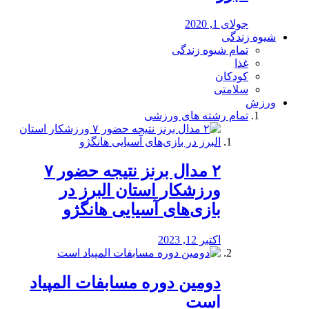
جولای 1, 2020
شیوه زندگی
تمام شیوه زندگی
غذا
کودکان
سلامتی
ورزش
تمام رشته های ورزشی
۲ مدال برنز نتیجه حضور ۷
ورزشکار استان البرز در
بازی‌های آسیایی هانگژو
اکتبر 12, 2023
دومین دوره مسابفات المپیاد
است