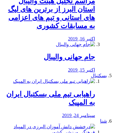
مراسم تجلیل هیئت والیبال
استان البرز از برترین های لیگ
های استانی و تیم های اعزامی
به مسابقات کشوری
اکتبر 16, 2019
جام جهانی والیبال
اکتبر 15, 2019
بسکتبال
راهیابی تیم ملی بسکتبال ایران
به المپیک
سپتامبر 24, 2019
شنا