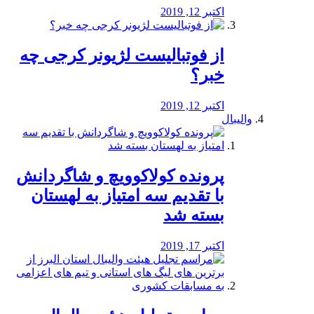
اکتبر 12, 2019
از فوتبالیست لژیونر کرجی چه
خبر؟
اکتبر 12, 2019
والیبال
پرونده کولاکوویچ و شاگردانش
با تقدیم سه امتیاز به لهستان
بسته شد
اکتبر 17, 2019