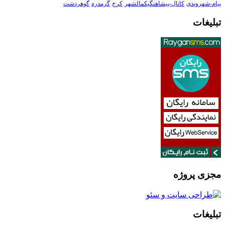
پیام-شهروندی
کانال-پیشاهنگیکمالشهر
کرج
گرمدره
گوهردشت
تبلیغات
مجزی پروژه
تبلیغات