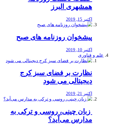
همشهری البرز
اکتبر 15, 2019
پیشخوان روزنامه های صبح
اکتبر 10, 2019
علم و فناوری
نظارت بر فضای سبز کرج
دیجیتالی می شود
اکتبر 21, 2019
️ زبان چینی، روسی و ترکی به
مدارس می‌آید؟