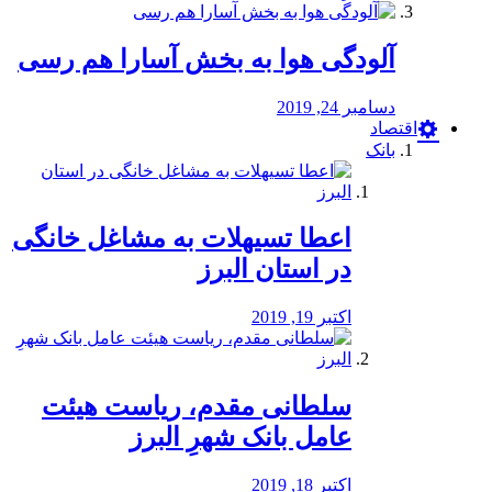
آلودگی هوا به بخش آسارا هم رسی
دسامبر 24, 2019
اقتصاد
بانک
️اعطا تسیهلات به مشاغل خانگی
در استان البرز
اکتبر 19, 2019
سلطانی مقدم، ریاست هیئت
عامل بانک شهرِ البرز
اکتبر 18, 2019