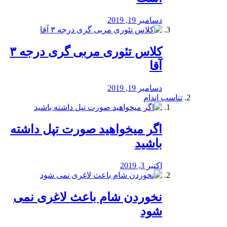
دسامبر 19, 2019
کلاس تئوری مربی گری درجه ۳
آقا
دسامبر 19, 2019
تناسب اندام
اگر میخواهید صورت تپل داشته
باشید
اکتبر 3, 2019
نخوردن شام باعث لاغری نمی
‌شود