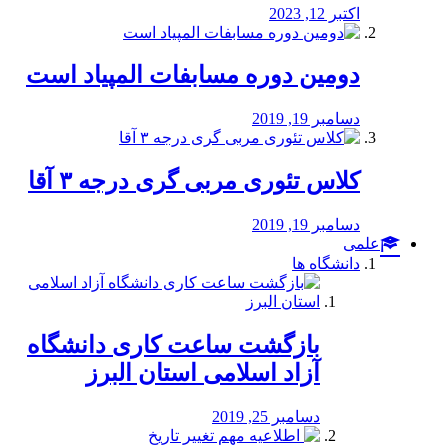
اکتبر 12, 2023
دومین دوره مسابفات المپیاد است
دسامبر 19, 2019
کلاس تئوری مربی گری درجه ۳ آقا
دسامبر 19, 2019
علمی
دانشگاه ها
بازگشت ساعت کاری دانشگاه
آزاد اسلامی استان البرز
دسامبر 25, 2019