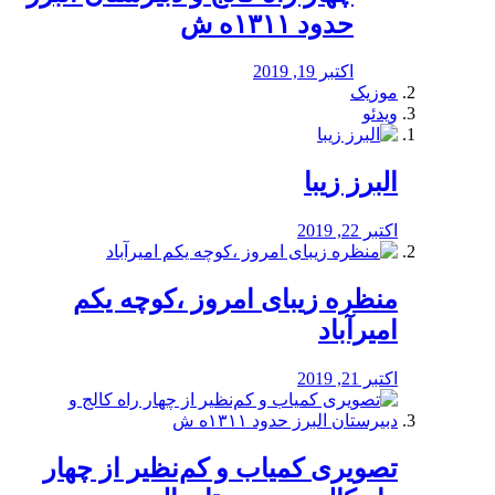
حدود ۱۳۱۱ه ش
اکتبر 19, 2019
موزیک
ویدئو
البرز زیبا
اکتبر 22, 2019
منظره‌‌ زیبای امروز ،کوچه یکم
امیرآباد
اکتبر 21, 2019
️تصویری کمیاب و کم‌نظیر از چهار