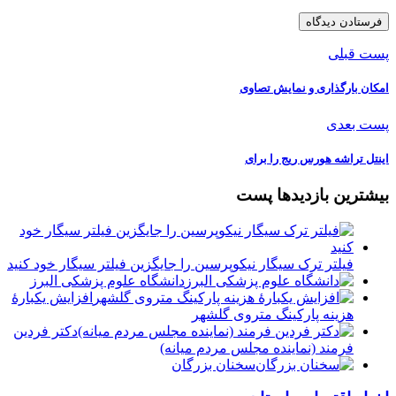
پست قبلی
امکان بارگذاری و نمایش تصاوی
پست بعدی
اینتل تراشه هورس ریج را برای
بیشترین بازدیدها پست
فیلتر ترک سیگار نیکوپرسین را جایگزین فیلتر سیگار خود کنید
دانشگاه علوم پزشکی البرز
افزایش یکبارۀ
هزینه پارکینگ متروی گلشهر
دكتر فردين
فرمند (نماينده مجلس مردم میانه)
سخنان بزرگان