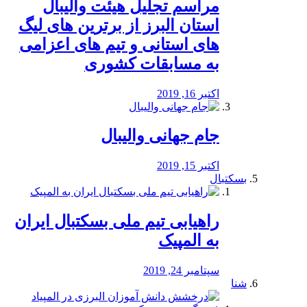
مراسم تجلیل هیئت والیبال
استان البرز از برترین های لیگ
های استانی و تیم های اعزامی
به مسابقات کشوری
اکتبر 16, 2019
جام جهانی والیبال
اکتبر 15, 2019
بسکتبال
راهیابی تیم ملی بسکتبال ایران
به المپیک
سپتامبر 24, 2019
شنا