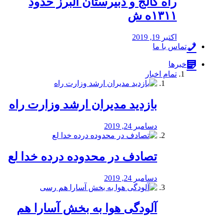
راه كالج و دبيرستان البرز حدود
۱۳۱۱ه ش
اکتبر 19, 2019
تماس با ما
خبرها
تمام اخبار
بازدید مدیران ارشد وزارت راه
دسامبر 24, 2019
تصادف در محدوده درده خدا لع
دسامبر 24, 2019
آلودگی هوا به بخش آسارا هم