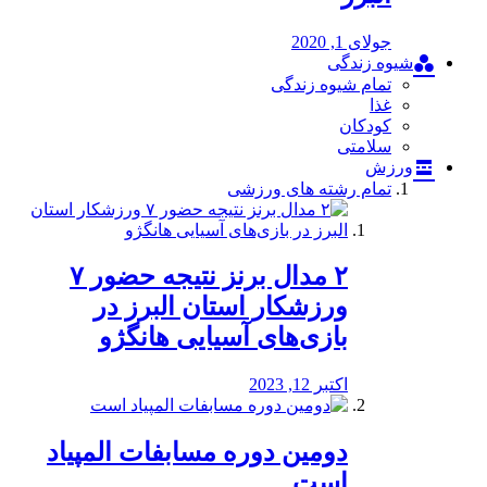
جولای 1, 2020
شیوه زندگی
تمام شیوه زندگی
غذا
کودکان
سلامتی
ورزش
تمام رشته های ورزشی
۲ مدال برنز نتیجه حضور ۷
ورزشکار استان البرز در
بازی‌های آسیایی هانگژو
اکتبر 12, 2023
دومین دوره مسابفات المپیاد
است