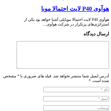
هوآوی P40 لایت احتمالا موبا
هوآوی P40 لایت احتمالا موبایلی آشنا خواهد بود یکی از
استراتژی‌های پرتکرار در شرکت هوآوی…
ارسال دیدگاه
آدرس ایمیل شما منتشر نخواهد شد. فیلد های ضروری با * مشخص
شده است.
*