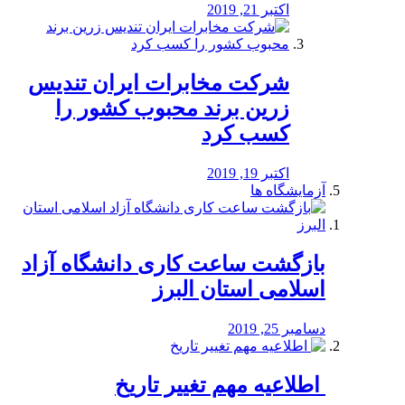
اکتبر 21, 2019
شرکت مخابرات ایران تندیس
زرین برند محبوب کشور را
کسب کرد
اکتبر 19, 2019
آزمایشگاه ها
بازگشت ساعت کاری دانشگاه آزاد
اسلامی استان البرز
دسامبر 25, 2019
️ اطلاعیه مهم تغییر تاریخ