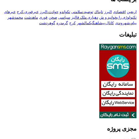
اربعین
اقتصادی
البرز
تابناك
توصیه-سلامتی
تکواندو
حوادث-البرز
خبرفوری-کرج
خبرهای
تکنولوڑی را بخوانید و ش
دهیاری ملک فالیز
سیاسی
صحن
فوری
ماهدشت
محمدشهر
پیام-شهروندی
کانال-پیشاهنگیکمالشهر
کرج
گرمدره
گوهردشت
تبلیغات
مجزی پروژه