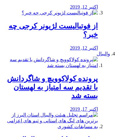
اکتبر 12, 2019
از فوتبالیست لژیونر کرجی چه
خبر؟
اکتبر 12, 2019
والیبال
پرونده کولاکوویچ و شاگردانش
با تقدیم سه امتیاز به لهستان
بسته شد
اکتبر 17, 2019