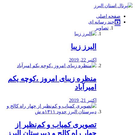
فصد
خون
صفحه اصلی
شرق
چند رسانه ای
تهران
تصاویر
خشکشویی
تصفیه
آب
البرز زیبا
طراحی
سایت
و
اکتبر 22, 2019
سئو
vip
منظره‌‌ زیبای امروز ،کوچه یکم
امیرآباد
اکتبر 21, 2019
️تصویری کمیاب و کم‌نظیر از
چهار راه كالج و دبيرستان البرز