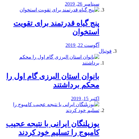
سپتامبر 26, 2019
پنج گیاه قدرتمند برای تقویت
استخوان
آگوست 22, 2019
فوتبال
بانوان استان البرزی گام اول را
محكم برداشتند
اکتبر 15, 2019
یوزپلنگان ایرانی با نتیجه عجیب
کامبوج را تسلیم خود کردند