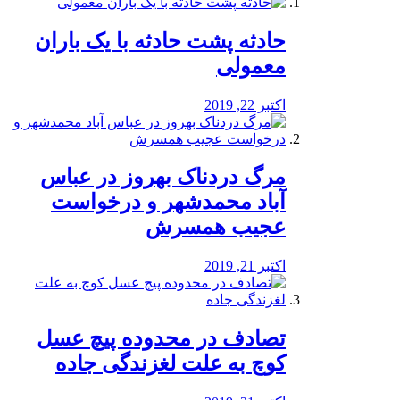
️حادثه پشت حادثه با یک باران
معمولی
اکتبر 22, 2019
مرگ دردناک بهروز در عباس
آباد محمدشهر و درخواست
عجیب همسرش
اکتبر 21, 2019
تصادف در محدوده پیچ عسل
کوچ به علت لغزندگی جاده