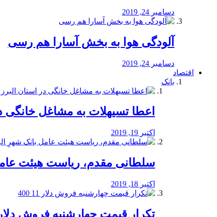
دسامبر 24, 2019
آلودگی هوا به بخش آسارا هم رسی
دسامبر 24, 2019
اقتصاد
بانک
️اعطا تسیهلات به مشاغل خانگی در
اکتبر 19, 2019
سلطانی مقدم، ریاست هیئت عامل 
اکتبر 18, 2019
تکرار قیمت چهارشنبه فروش دلار 11 00