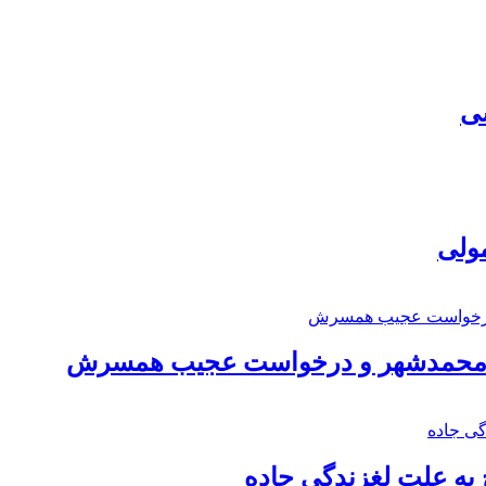
سی
مولی
اد محمدشهر و درخواست عجیب همسرش
به علت لغزندگی جاده