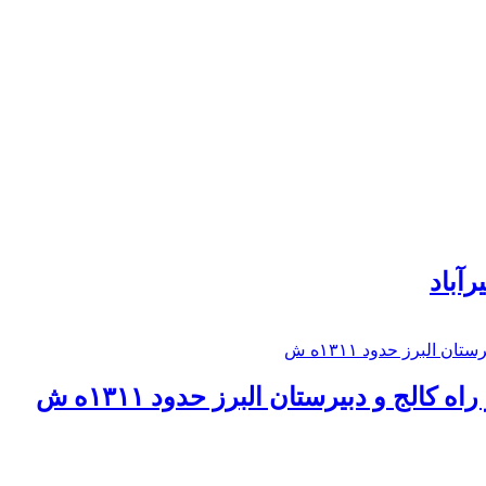
رآباد
كالج و دبيرستان البرز حدود ۱۳۱۱ه ش