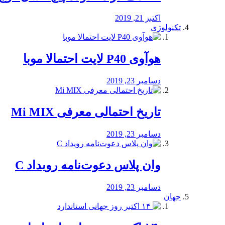
اکتبر 21, 2019
تکنولوژی
هوآوی P40 لایت احتمالا موبا
دسامبر 23, 2019
تاریخ احتمالی معرفی Mi MIX
دسامبر 23, 2019
وان پلاس دعوت‌نامه رویداد C
دسامبر 23, 2019
جهان