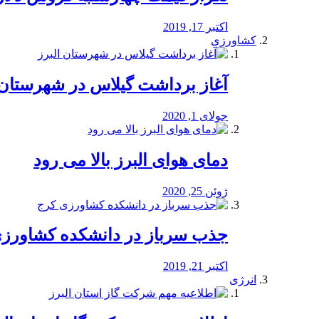
اکتبر 17, 2019
کشاورزی
آغاز برداشت گیلاس در شهرستان 
جولای 1, 2020
دمای هوای البرز بالا می رود
ژوئن 25, 2020
جذب سرباز در دانشکده کشاورز
اکتبر 21, 2019
انرژی