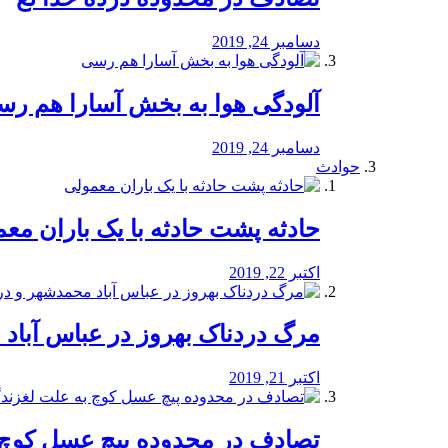
دسامبر 24, 2019
آلودگی هوا به بخش آسارا هم ر
دسامبر 24, 2019
حوادث
️حادثه پشت حادثه با یک باران مع
اکتبر 22, 2019
مرگ دردناک بهروز در عباس آب
اکتبر 21, 2019
تصادف در محدوده پیچ عسل کوچ 