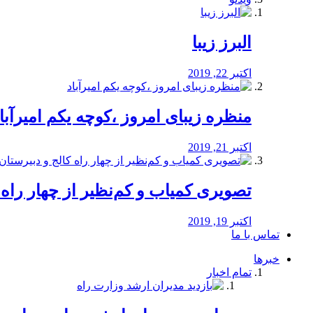
البرز زیبا
اکتبر 22, 2019
منظره‌‌ زیبای امروز ،کوچه یکم امیرآبا
اکتبر 21, 2019
️تصویری کمیاب و کم‌نظیر از چهار راه كالج
اکتبر 19, 2019
تماس با ما
خبرها
تمام اخبار