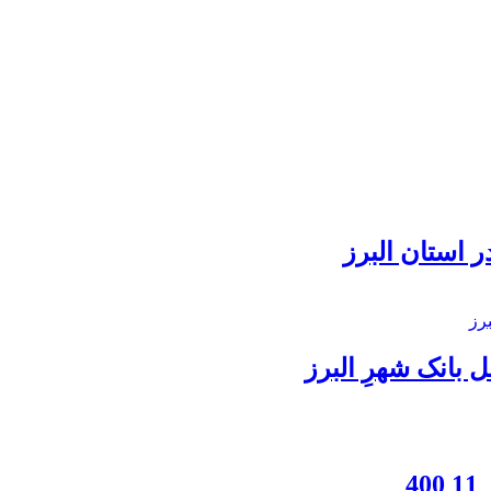
 استان البرز
بانک شهرِ البرز
4