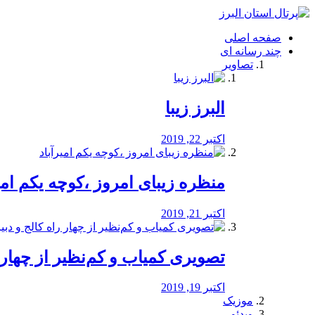
فصد
خون
صفحه اصلی
شرق
چند رسانه ای
تهران
تصاویر
خشکشویی
تصفیه
آب
البرز زیبا
طراحی
سایت
و
اکتبر 22, 2019
سئو
vip
منظره‌‌ زیبای امروز ،کوچه یکم امی
اکتبر 21, 2019
️تصویری کمیاب و کم‌نظیر از چهار راه 
اکتبر 19, 2019
موزیک
ویدئو