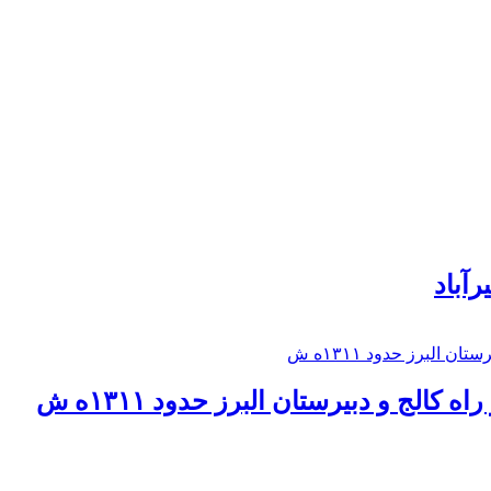
رآباد
كالج و دبيرستان البرز حدود ۱۳۱۱ه ش