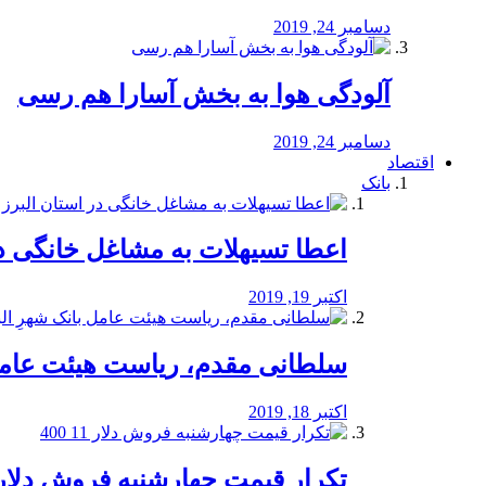
دسامبر 24, 2019
آلودگی هوا به بخش آسارا هم رسی
دسامبر 24, 2019
اقتصاد
بانک
️اعطا تسیهلات به مشاغل خانگی در
اکتبر 19, 2019
سلطانی مقدم، ریاست هیئت عامل 
اکتبر 18, 2019
تکرار قیمت چهارشنبه فروش دلار 11 00