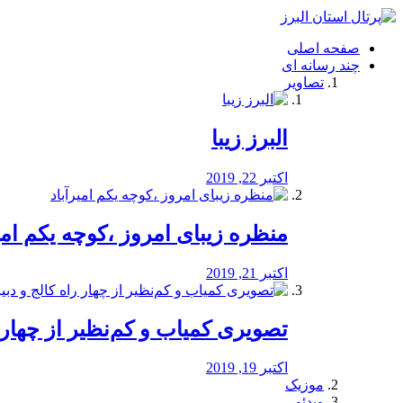
فصد
خون
صفحه اصلی
شرق
چند رسانه ای
تهران
تصاویر
خشکشویی
تصفیه
آب
البرز زیبا
طراحی
سایت
و
اکتبر 22, 2019
سئو
vip
منظره‌‌ زیبای امروز ،کوچه یکم امی
اکتبر 21, 2019
️تصویری کمیاب و کم‌نظیر از چهار راه 
اکتبر 19, 2019
موزیک
ویدئو