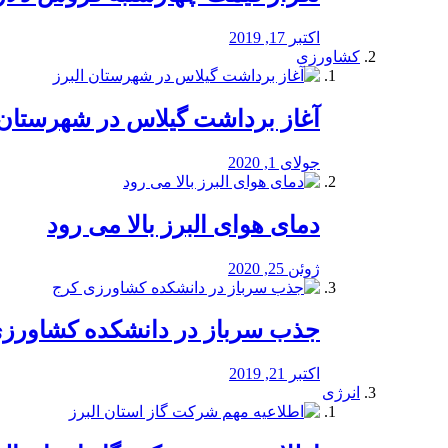
اکتبر 17, 2019
کشاورزی
آغاز برداشت گیلاس در شهرستان 
جولای 1, 2020
دمای هوای البرز بالا می رود
ژوئن 25, 2020
جذب سرباز در دانشکده کشاورز
اکتبر 21, 2019
انرژی