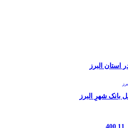
 استان البرز
بانک شهرِ البرز
4