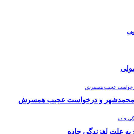
سی
مولی
اد محمدشهر و درخواست عجیب همسرش
به علت لغزندگی جاده