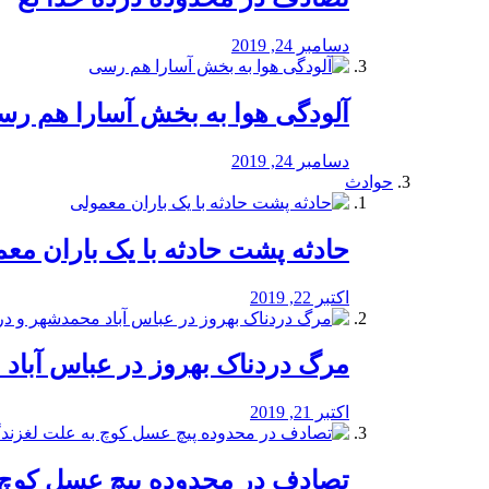
دسامبر 24, 2019
آلودگی هوا به بخش آسارا هم ر
دسامبر 24, 2019
حوادث
️حادثه پشت حادثه با یک باران مع
اکتبر 22, 2019
مرگ دردناک بهروز در عباس آب
اکتبر 21, 2019
تصادف در محدوده پیچ عسل کوچ 