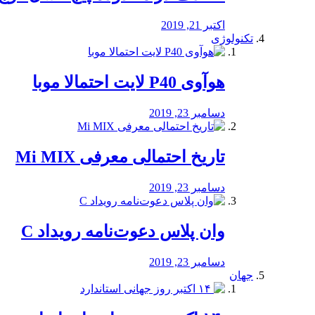
اکتبر 21, 2019
تکنولوژی
هوآوی P40 لایت احتمالا موبا
دسامبر 23, 2019
تاریخ احتمالی معرفی Mi MIX
دسامبر 23, 2019
وان پلاس دعوت‌نامه رویداد C
دسامبر 23, 2019
جهان