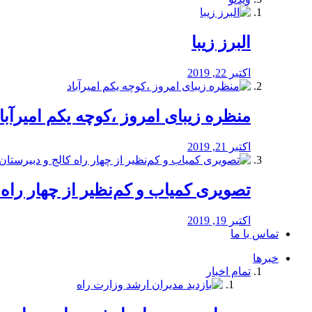
البرز زیبا
اکتبر 22, 2019
منظره‌‌ زیبای امروز ،کوچه یکم امیرآبا
اکتبر 21, 2019
️تصویری کمیاب و کم‌نظیر از چهار راه كالج
اکتبر 19, 2019
تماس با ما
خبرها
تمام اخبار