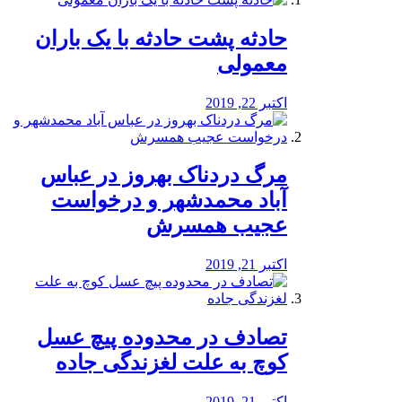
️حادثه پشت حادثه با یک باران
معمولی
اکتبر 22, 2019
مرگ دردناک بهروز در عباس
آباد محمدشهر و درخواست
عجیب همسرش
اکتبر 21, 2019
تصادف در محدوده پیچ عسل
کوچ به علت لغزندگی جاده
اکتبر 21, 2019