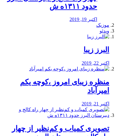
حدود ۱۳۱۱ه ش
اکتبر 19, 2019
موزیک
ویدئو
البرز زیبا
اکتبر 22, 2019
منظره‌‌ زیبای امروز ،کوچه یکم
امیرآباد
اکتبر 21, 2019
️تصویری کمیاب و کم‌نظیر از چهار