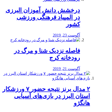
درخشش دانش آموزان البرزی
در المپیاد فرهنگی ورزشی
کشور
آگوست 23, 2019
️فاصله نزدیک شنا و مرگ در
رودخانه کرج
آگوست 21, 2019
۲ مدال برنز نتیجه حضور ۷ ورزشکار
استان البرز در بازی‌های آسیایی
هانگژو