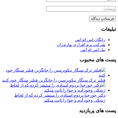
تبلیغات
رایگان اس ام اس
شرکت نرم افزاری مازندران
پنل اس ام اس
پست های محبوب
فیلتر ترک سیگار نیکوپرسین را جایگزین فیلتر سیگار خود کنید
دکتر جورجیا پردوم اسنادی را منتشر کرده که از لحاظ
ژنتیکی وجود آدم و حوا را ثابت میکند
پست های پربازدید