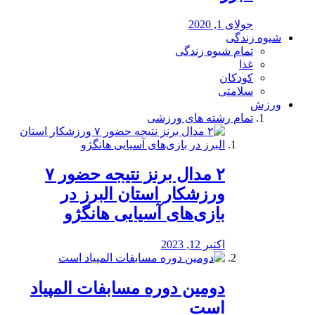
جولای 1, 2020
شیوه زندگی
تمام شیوه زندگی
غذا
کودکان
سلامتی
ورزش
تمام رشته های ورزشی
۲ مدال برنز نتیجه حضور ۷
ورزشکار استان البرز در
بازی‌های آسیایی هانگژو
اکتبر 12, 2023
دومین دوره مسابفات المپیاد
است