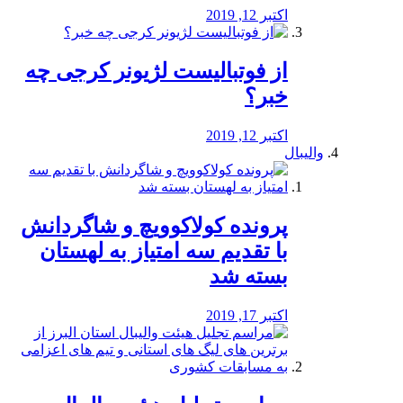
اکتبر 12, 2019
از فوتبالیست لژیونر کرجی چه
خبر؟
اکتبر 12, 2019
والیبال
پرونده کولاکوویچ و شاگردانش
با تقدیم سه امتیاز به لهستان
بسته شد
اکتبر 17, 2019