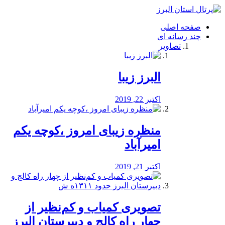
فصد
خون
صفحه اصلی
شرق
چند رسانه ای
تهران
تصاویر
خشکشویی
تصفیه
آب
البرز زیبا
طراحی
سایت
و
اکتبر 22, 2019
سئو
vip
منظره‌‌ زیبای امروز ،کوچه یکم
امیرآباد
اکتبر 21, 2019
️تصویری کمیاب و کم‌نظیر از
چهار راه كالج و دبيرستان البرز