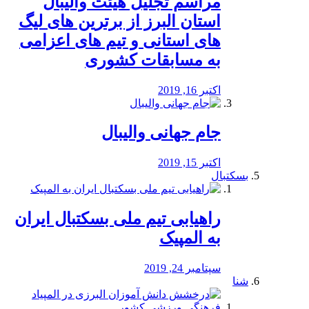
مراسم تجلیل هیئت والیبال
استان البرز از برترین های لیگ
های استانی و تیم های اعزامی
به مسابقات کشوری
اکتبر 16, 2019
جام جهانی والیبال
اکتبر 15, 2019
بسکتبال
راهیابی تیم ملی بسکتبال ایران
به المپیک
سپتامبر 24, 2019
شنا