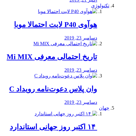
تکنولوژی
هوآوی P40 لایت احتمالا موبا
دسامبر 23, 2019
تاریخ احتمالی معرفی Mi MIX
دسامبر 23, 2019
وان پلاس دعوت‌نامه رویداد C
دسامبر 23, 2019
جهان
‏ ۱۴ اکتبر روز جهانی استاندارد