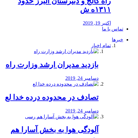
راه كالج و دبيرستان البرز حدود
۱۳۱۱ه ش
اکتبر 19, 2019
تماس با ما
خبرها
تمام اخبار
بازدید مدیران ارشد وزارت راه
دسامبر 24, 2019
تصادف در محدوده درده خدا لع
دسامبر 24, 2019
آلودگی هوا به بخش آسارا هم