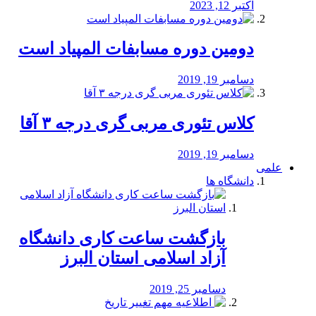
اکتبر 12, 2023
دومین دوره مسابفات المپیاد است
دسامبر 19, 2019
کلاس تئوری مربی گری درجه ۳ آقا
دسامبر 19, 2019
علمی
دانشگاه ها
بازگشت ساعت کاری دانشگاه
آزاد اسلامی استان البرز
دسامبر 25, 2019