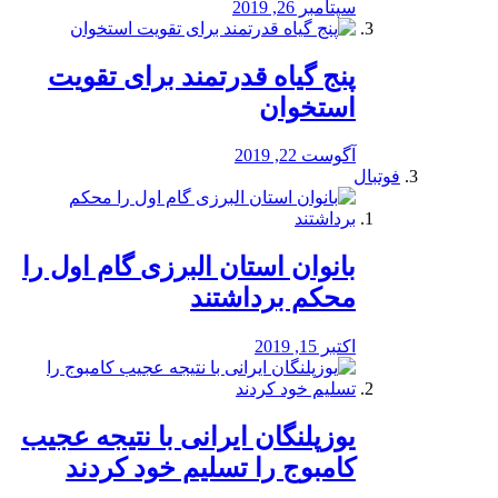
سپتامبر 26, 2019
پنج گیاه قدرتمند برای تقویت
استخوان
آگوست 22, 2019
فوتبال
بانوان استان البرزی گام اول را
محكم برداشتند
اکتبر 15, 2019
یوزپلنگان ایرانی با نتیجه عجیب
کامبوج را تسلیم خود کردند