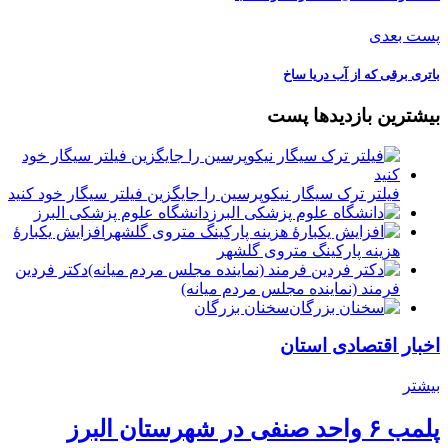
پست بعدی
️باتری برقی که از آب دریا ساخ
بیشترین بازدیدها پست
فیلتر ترک سیگار نیکوپرسین را جایگزین فیلتر سیگار خود کنید
دانشگاه علوم پزشکی البرز
افزایش یکبارۀ
هزینه پارکینگ متروی گلشهر
دكتر فردين
فرمند (نماينده مجلس مردم میانه)
سخنان بزرگان
اخبار اقتصادی استان
بیشتر
پلمب ۶ واحد صنفی در شهرستان البرز