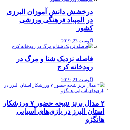
درخشش دانش آموزان البرزی
در المپیاد فرهنگی ورزشی
کشور
آگوست 23, 2019
️فاصله نزدیک شنا و مرگ در
رودخانه کرج
آگوست 21, 2019
۲ مدال برنز نتیجه حضور ۷ ورزشکار
استان البرز در بازی‌های آسیایی
هانگژو