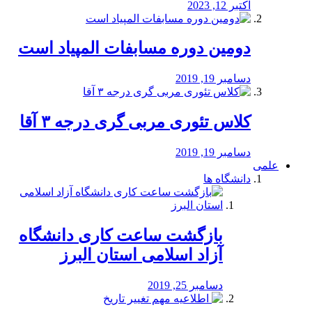
اکتبر 12, 2023
دومین دوره مسابفات المپیاد است
دسامبر 19, 2019
کلاس تئوری مربی گری درجه ۳ آقا
دسامبر 19, 2019
علمی
دانشگاه ها
بازگشت ساعت کاری دانشگاه
آزاد اسلامی استان البرز
دسامبر 25, 2019