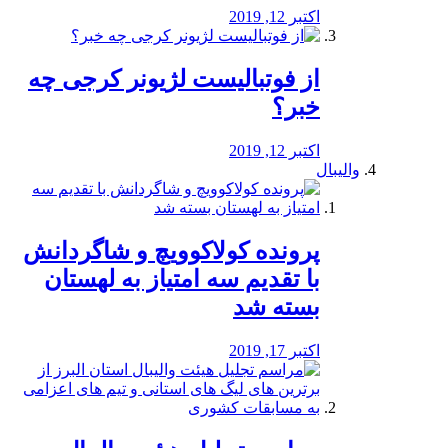
اکتبر 12, 2019
از فوتبالیست لژیونر کرجی چه
خبر؟
اکتبر 12, 2019
والیبال
پرونده کولاکوویچ و شاگردانش
با تقدیم سه امتیاز به لهستان
بسته شد
اکتبر 17, 2019