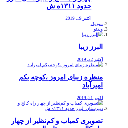
حدود ۱۳۱۱ه ش
اکتبر 19, 2019
موزیک
ویدئو
البرز زیبا
اکتبر 22, 2019
منظره‌‌ زیبای امروز ،کوچه یکم
امیرآباد
اکتبر 21, 2019
️تصویری کمیاب و کم‌نظیر از چهار