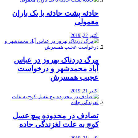
️حادثه پشت حادثه با یک باران
معمولی
اکتبر 22, 2019
مرگ دردناک بهروز در عباس
آباد محمدشهر و درخواست
عجیب همسرش
اکتبر 21, 2019
تصادف در محدوده پیچ عسل
کوچ به علت لغزندگی جاده
اکتبر 21, 2019