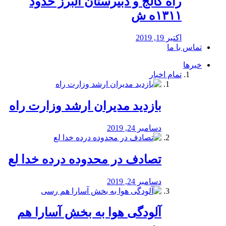
راه كالج و دبيرستان البرز حدود
۱۳۱۱ه ش
اکتبر 19, 2019
تماس با ما
خبرها
تمام اخبار
بازدید مدیران ارشد وزارت راه
دسامبر 24, 2019
تصادف در محدوده درده خدا لع
دسامبر 24, 2019
آلودگی هوا به بخش آسارا هم