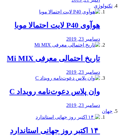
تکنولوژی
هوآوی P40 لایت احتمالا موبا
دسامبر 23, 2019
تاریخ احتمالی معرفی Mi MIX
دسامبر 23, 2019
وان پلاس دعوت‌نامه رویداد C
دسامبر 23, 2019
جهان
‏ ۱۴ اکتبر روز جهانی استاندارد