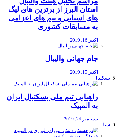
مراسم تجلیل هیئت والیبال
استان البرز از برترین های لیگ
های استانی و تیم های اعزامی
به مسابقات کشوری
اکتبر 16, 2019
جام جهانی والیبال
اکتبر 15, 2019
بسکتبال
راهیابی تیم ملی بسکتبال ایران
به المپیک
سپتامبر 24, 2019
شنا