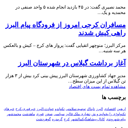
محمد نصیری گفت: در ۴۵ بازدید انجام شده ۵ واحد صنفی در
محمدیه و یک…
مسافران کرجی امروز از فرودگاه پیام البرز
راهی کیش شدند
مرکز البرز؛ منوچهر اتقیایی گفت: پرواز های کرج – کیش و بالعکس
هر سه شنبه…
آغاز برداشت گیلاس در شهرستان البرز
مدیر جهاد کشاورزی شهرستان البرز پیش بینی کرد بیش از ۳ هزار
تن گیلاس از این میزان سطح…
مشاهده تمام پست های اقتصاد
برچسب ها
اربعین
اقتصادی
البرز
تابناك
توصیه-سلامتی
تکواندو
حوادث-البرز
خبرفوری-کرج
خبرهای
تکنولوڑی را بخوانید و ش
دهیاری ملک فالیز
سیاسی
صحن
فوری
ماهدشت
محمدشهر
پیام-شهروندی
کانال-پیشاهنگیکمالشهر
کرج
گرمدره
گوهردشت