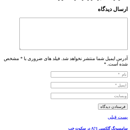
ارسال دیدگاه
آدرس ایمیل شما منتشر نخواهد شد. فیلد های ضروری با * مشخص
شده است.
*
پست قبلی
️سامسونگ گلکسی A71 در سکوت خب