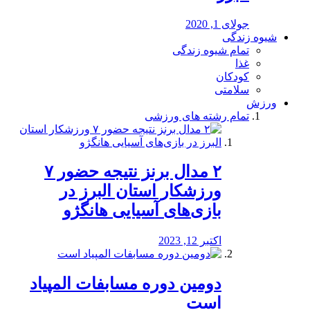
جولای 1, 2020
شیوه زندگی
تمام شیوه زندگی
غذا
کودکان
سلامتی
ورزش
تمام رشته های ورزشی
۲ مدال برنز نتیجه حضور ۷
ورزشکار استان البرز در
بازی‌های آسیایی هانگژو
اکتبر 12, 2023
دومین دوره مسابفات المپیاد
است