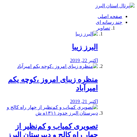
فصد
خون
صفحه اصلی
شرق
چند رسانه ای
تهران
تصاویر
خشکشویی
تصفیه
آب
البرز زیبا
طراحی
سایت
و
اکتبر 22, 2019
سئو
vip
منظره‌‌ زیبای امروز ،کوچه یکم
امیرآباد
اکتبر 21, 2019
️تصویری کمیاب و کم‌نظیر از
چهار راه كالج و دبيرستان البرز