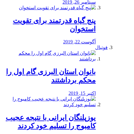
سپتامبر 26, 2019
پنج گیاه قدرتمند برای تقویت
استخوان
آگوست 22, 2019
فوتبال
بانوان استان البرزی گام اول را
محكم برداشتند
اکتبر 15, 2019
یوزپلنگان ایرانی با نتیجه عجیب
کامبوج را تسلیم خود کردند