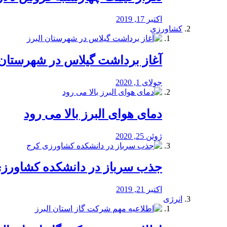
اکتبر 17, 2019
کشاورزی
آغاز برداشت گیلاس در شهرستان 
جولای 1, 2020
دمای هوای البرز بالا می رود
ژوئن 25, 2020
جذب سرباز در دانشکده کشاورز
اکتبر 21, 2019
انرژی