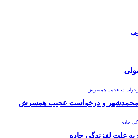
سی
مولی
اد محمدشهر و درخواست عجیب همسرش
به علت لغزندگی جاده