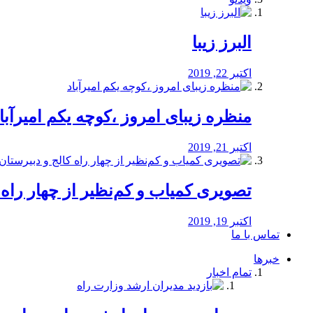
البرز زیبا
اکتبر 22, 2019
منظره‌‌ زیبای امروز ،کوچه یکم امیرآبا
اکتبر 21, 2019
️تصویری کمیاب و کم‌نظیر از چهار راه كالج
اکتبر 19, 2019
تماس با ما
خبرها
تمام اخبار