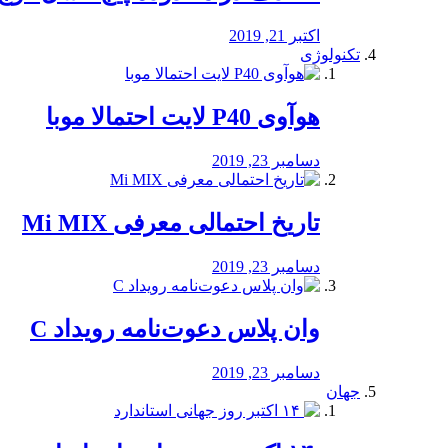
اکتبر 21, 2019
تکنولوژی
هوآوی P40 لایت احتمالا موبا
دسامبر 23, 2019
تاریخ احتمالی معرفی Mi MIX
دسامبر 23, 2019
وان پلاس دعوت‌نامه رویداد C
دسامبر 23, 2019
جهان