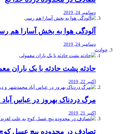
دسامبر 24, 2019
آلودگی هوا به بخش آسارا هم ر
دسامبر 24, 2019
حوادث
️حادثه پشت حادثه با یک باران مع
اکتبر 22, 2019
مرگ دردناک بهروز در عباس آب
اکتبر 21, 2019
تصادف در محدوده پیچ عسل کوچ 