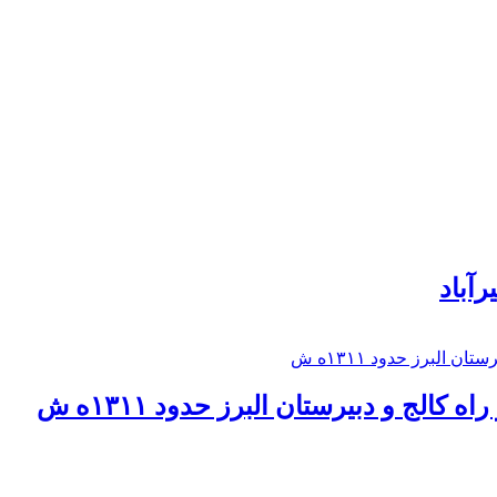
رآباد
كالج و دبيرستان البرز حدود ۱۳۱۱ه ش