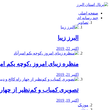
فصد
خون
صفحه اصلی
شرق
چند رسانه ای
تهران
تصاویر
خشکشویی
تصفیه
آب
البرز زیبا
طراحی
سایت
و
اکتبر 22, 2019
سئو
vip
منظره‌‌ زیبای امروز ،کوچه یکم امی
اکتبر 21, 2019
️تصویری کمیاب و کم‌نظیر از چهار راه 
اکتبر 19, 2019
موزیک
ویدئو