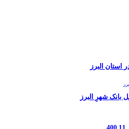
 استان البرز
بانک شهرِ البرز
4