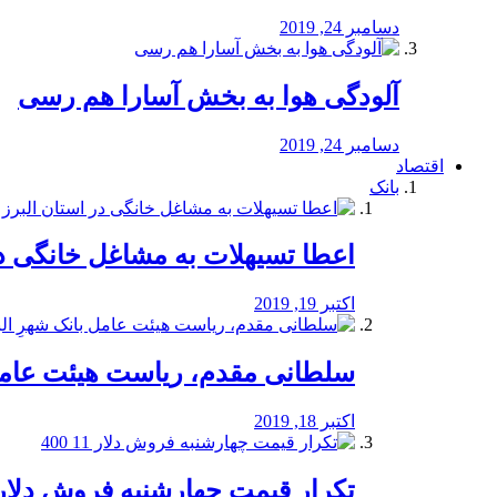
دسامبر 24, 2019
آلودگی هوا به بخش آسارا هم رسی
دسامبر 24, 2019
اقتصاد
بانک
️اعطا تسیهلات به مشاغل خانگی در
اکتبر 19, 2019
سلطانی مقدم، ریاست هیئت عامل 
اکتبر 18, 2019
تکرار قیمت چهارشنبه فروش دلار 11 00