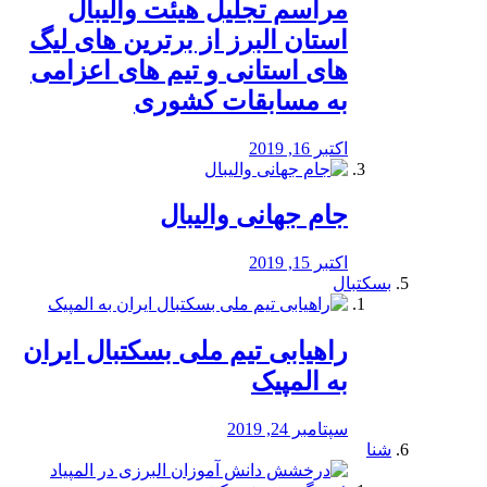
مراسم تجلیل هیئت والیبال
استان البرز از برترین های لیگ
های استانی و تیم های اعزامی
به مسابقات کشوری
اکتبر 16, 2019
جام جهانی والیبال
اکتبر 15, 2019
بسکتبال
راهیابی تیم ملی بسکتبال ایران
به المپیک
سپتامبر 24, 2019
شنا