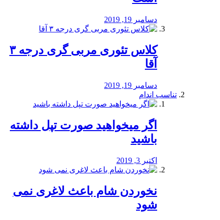
دسامبر 19, 2019
کلاس تئوری مربی گری درجه ۳
آقا
دسامبر 19, 2019
تناسب اندام
اگر میخواهید صورت تپل داشته
باشید
اکتبر 3, 2019
نخوردن شام باعث لاغری نمی
‌شود