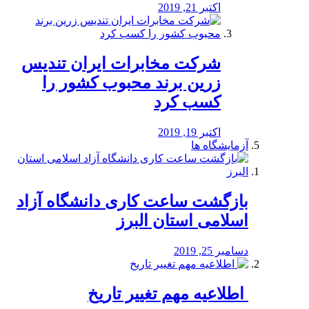
اکتبر 21, 2019
شرکت مخابرات ایران تندیس
زرین برند محبوب کشور را
کسب کرد
اکتبر 19, 2019
آزمایشگاه ها
بازگشت ساعت کاری دانشگاه آزاد
اسلامی استان البرز
دسامبر 25, 2019
️ اطلاعیه مهم تغییر تاریخ