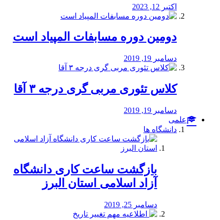
اکتبر 12, 2023
دومین دوره مسابفات المپیاد است
دسامبر 19, 2019
کلاس تئوری مربی گری درجه ۳ آقا
دسامبر 19, 2019
علمی
دانشگاه ها
بازگشت ساعت کاری دانشگاه
آزاد اسلامی استان البرز
دسامبر 25, 2019