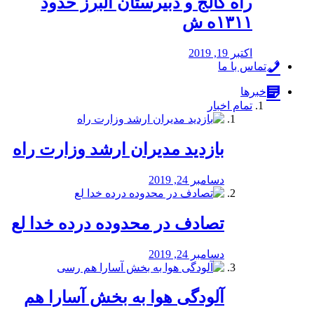
راه كالج و دبيرستان البرز حدود
۱۳۱۱ه ش
اکتبر 19, 2019
تماس با ما
خبرها
تمام اخبار
بازدید مدیران ارشد وزارت راه
دسامبر 24, 2019
تصادف در محدوده درده خدا لع
دسامبر 24, 2019
آلودگی هوا به بخش آسارا هم