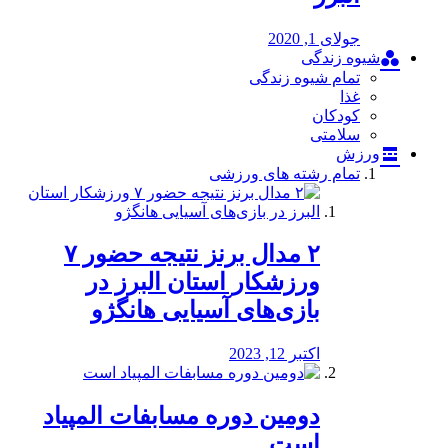
جولای 1, 2020
شیوه زندگی
تمام شیوه زندگی
غذا
کودکان
سلامتی
ورزش
تمام رشته های ورزشی
۲ مدال برنز نتیجه حضور ۷
ورزشکار استان البرز در
بازی‌های آسیایی هانگژو
اکتبر 12, 2023
دومین دوره مسابفات المپیاد
است