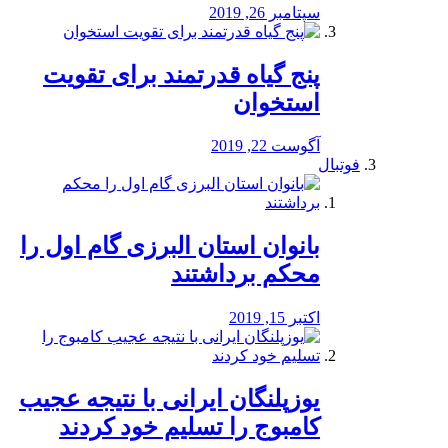
سپتامبر 26, 2019
پنج گیاه قدرتمند برای تقویت
استخوان
آگوست 22, 2019
فوتبال
بانوان استان البرزی گام اول را
محكم برداشتند
اکتبر 15, 2019
یوزپلنگان ایرانی با نتیجه عجیب
کامبوج را تسلیم خود کردند