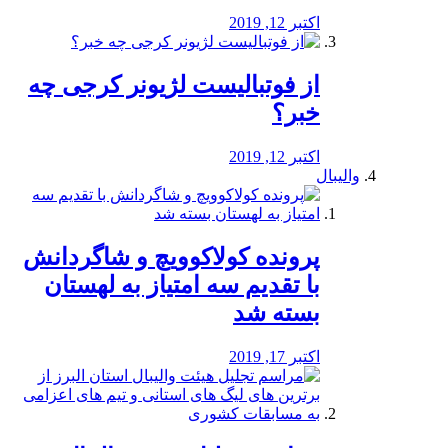
اکتبر 12, 2019
از فوتبالیست لژیونر کرجی چه
خبر؟
اکتبر 12, 2019
والیبال
پرونده کولاکوویچ و شاگردانش
با تقدیم سه امتیاز به لهستان
بسته شد
اکتبر 17, 2019