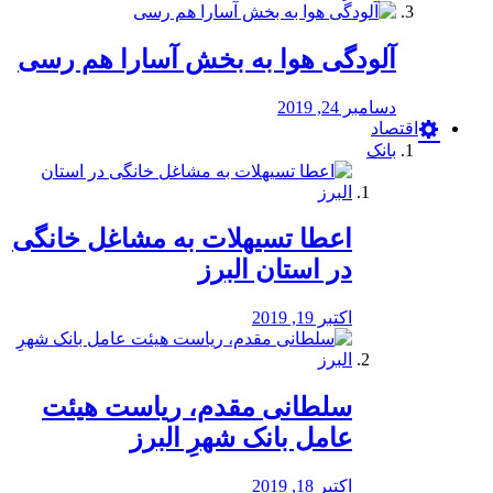
آلودگی هوا به بخش آسارا هم رسی
دسامبر 24, 2019
اقتصاد
بانک
️اعطا تسیهلات به مشاغل خانگی
در استان البرز
اکتبر 19, 2019
سلطانی مقدم، ریاست هیئت
عامل بانک شهرِ البرز
اکتبر 18, 2019