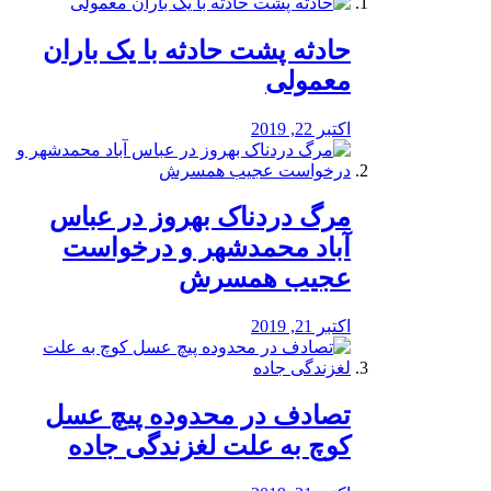
️حادثه پشت حادثه با یک باران
معمولی
اکتبر 22, 2019
مرگ دردناک بهروز در عباس
آباد محمدشهر و درخواست
عجیب همسرش
اکتبر 21, 2019
تصادف در محدوده پیچ عسل
کوچ به علت لغزندگی جاده