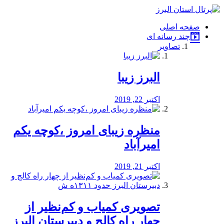
فصد
خون
صفحه اصلی
شرق
چند رسانه ای
تهران
تصاویر
خشکشویی
تصفیه
آب
البرز زیبا
طراحی
سایت
و
اکتبر 22, 2019
سئو
vip
منظره‌‌ زیبای امروز ،کوچه یکم
امیرآباد
اکتبر 21, 2019
️تصویری کمیاب و کم‌نظیر از
چهار راه كالج و دبيرستان البرز