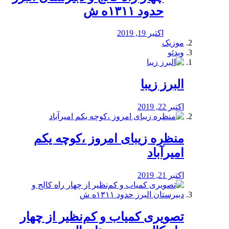
حدود ۱۳۱۱ه ش
اکتبر 19, 2019
موزیک
ویدئو
البرز زیبا
اکتبر 22, 2019
منظره‌‌ زیبای امروز ،کوچه یکم
امیرآباد
اکتبر 21, 2019
️تصویری کمیاب و کم‌نظیر از چهار